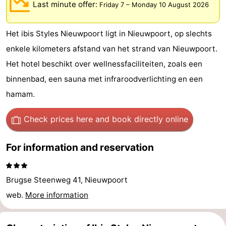
Last minute offer:
Friday 7
–
Monday 10 August 2026
Westende
breakfasts)
Cottages
Het ibis Styles Nieuwpoort ligt in Nieuwpoort, op slechts
-
enkele kilometers afstand van het strand van Nieuwpoort.
Nieuwpoort
-
Het hotel beschikt over wellnessfaciliteiten, zoals een
binnenbad, een sauna met infraroodverlichting en een
Oostduinkerke
-
hamam.
aan
Westende
Hotels
Check prices here
and book directly online
zee
Lastminutes
For information and reservation
Beach
See
Brugse Steenweg 41, Nieuwpoort
&
-
web.
More information
do
Museums
-