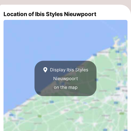
Ghent
-
Location of Ibis Styles Nieuwpoort
Ypres
The
Coast
-
Nature
-
Het
Knokke-
-
Display Ibis Styles
Zwin
Heist
Zeebrugge
-
Nieuwpoort
on the map
Blankenberge
-
Wenduine
-
De
-
Haan
Bredene
-