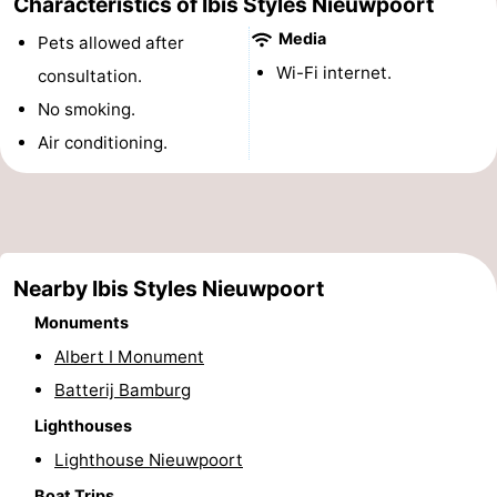
Characteristics of Ibis Styles Nieuwpoort
Monuments
-
Media
Pets allowed after
Wi-Fi internet.
consultation.
Observation
Attractions
No smoking.
points
-
Air conditioning.
Farms
-
Playgrounds
-
Indoor
-
Nearby Ibis Styles Nieuwpoort
Monuments
playgrounds
Mini
Wellness
Albert I Monument
golf
centers
Villages
Batterij Bamburg
Lighthouses
courses
&
Nature
Lighthouse Nieuwpoort
Cities
Sports
Boat Trips