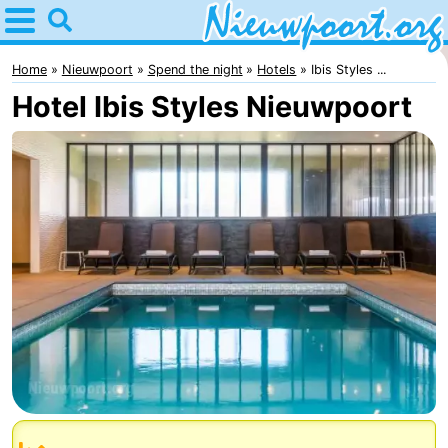
Home
Nieuwpoort
Home
Nieuwpoort
Spend the night
Hotels
Ibis Styles ...
Hotel Ibis Styles Nieuwpoort
Tips
For
kids
Spend
the
Apartments
night
-
Holiday
-
Suites
Holiday
Bed
Nieuwpoort
Suites
(and
Campsites