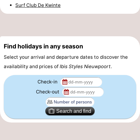
Surf Club De Kwinte
Practical
Forum
Route
Find holidays in any season
-
Select your arrival and departure dates to discover the
Parking
-
availability and prices of
Ibis Styles Nieuwpoort
.
Coastal
Medical
Check-in
Check-out
tram
addresses
Region
West
Search and find
Flanders
-
Bruges
-