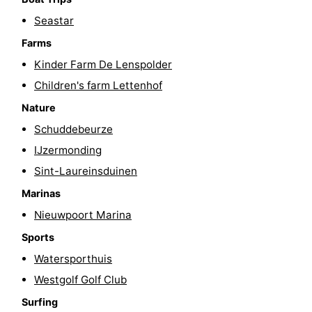
-
Seastar
Farms
Swimming
-
Kinder Farm De Lenspolder
pools
Cycling
-
Children's farm Lettenhof
Nature
Hiking
-
Schuddebeurze
Horse
-
IJzermonding
Sint-Laureinsduinen
riding
Golf
-
Marinas
courses
Surfing
-
Nieuwpoort Marina
Sports
Hiking
Food
Watersporthuis
&
Marina
Westgolf Golf Club
Beverages
harbour
Events
Surfing