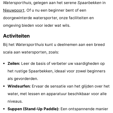
Watersporthuis
, gelegen aan het serene
Spaarbekken
in
Westende
breakfasts)
Hotels
Nieuwpoort
. Of u nu een beginner bent of een
Vakantiehuizen
doorgewinterde watersporter, onze faciliteiten en
omgeving bieden voor ieder wat wils.
-
Activiteiten
Nieuwpoort
-
Bij het
Watersporthuis
kunt u deelnemen aan een breed
Oostduinkerke
-
scala aan watersporten, zoals:
aan
Westende
Last
Zeilen:
Leer de basis of verbeter uw vaardigheden op
het rustige Spaarbekken, ideaal voor zowel beginners
zee
minutes
Strand
als gevorderden.
Zien
Windsurfen:
Ervaar de sensatie van het glijden over het
water, met lessen en apparatuur beschikbaar voor alle
&
Bezienswaardigheden
niveaus.
doen
-
Suppen (Stand-Up Paddle):
Een ontspannende manier