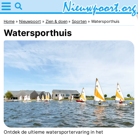
Home
Nieuwpoort
Home
Nieuwpoort
Zien & doen
Sporten
Watersporthuis
Watersporthuis
Tips
Voor
kinderen
Overnachten
Appartementen
-
Holiday
-
Suites
Holiday
Bed
Nieuwpoort
Suites
(&
Campings
Ontdek de ultieme watersportervaring in het