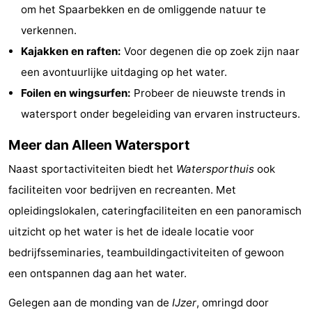
om het Spaarbekken en de omliggende natuur te
Musea
-
verkennen.
Monumenten
-
Kajakken en raften:
Voor degenen die op zoek zijn naar
een avontuurlijke uitdaging op het water.
Uitkijkpunten
Attracties
Foilen en wingsurfen:
Probeer de nieuwste trends in
-
watersport onder begeleiding van ervaren instructeurs.
Meer dan Alleen Watersport
Boerderijen
-
Naast sportactiviteiten biedt het
Watersporthuis
ook
Speeltuinen
-
faciliteiten voor bedrijven en recreanten. Met
Binnenspeeltuinen
-
opleidingslokalen, cateringfaciliteiten en een panoramisch
uitzicht op het water is het de ideale locatie voor
Minigolfbanen
Wellness
bedrijfsseminaries, teambuildingactiviteiten of gewoon
centra
Dorpen
een ontspannen dag aan het water.
&
Natuur
Gelegen aan de monding van de
IJzer
, omringd door