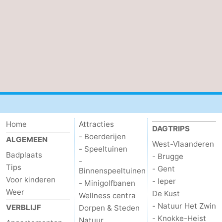
De
-
Haan
Bredene
-
Oostende
-
Middelkerke
-
Westende
-
Home
Attracties
Oostduinkerke
-
DAGTRIPS
- Boerderijen
ALGEMEEN
West-Vlaanderen
- Speeltuinen
Koksijde
-
Badplaats
- Brugge
-
Tips
- Gent
Binnenspeeltuinen
De
-
Voor kinderen
- Ieper
- Minigolfbanen
Weer
De Kust
Panne
Natuur
Weer
Wellness centra
- Natuur Het Zwin
VERBLIJF
Dorpen & Steden
Westhoek
Contact
- Knokke-Heist
Natuur