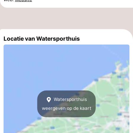
Praktisch
Forum
Route
Locatie van Watersporthuis
-
Parkeren
-
Kusttram
Reisboekenwinkel
Nieuws
Watersporthuis
Medische
weergeven op de kaart
adressen
Regio
West-