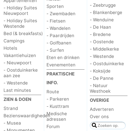
Appartementen
- Zeebrugge
Sporten
- Holiday Suites
- Blankenberge
Nieuwpoort
- Zwembaden
- Wenduine
- Holiday Suites
- Fietsen
Westende
- De Haan
- Wandelen
Bed (& breakfasts)
- Bredene
- Paardrijden
Campings
- Oostende
- Golfbanen
Hotels
- Middelkerke
- Surfen
Vakantiehuizen
- Westende
Eten en drinken
- Nieuwpoort
- Oostduinkerke
Evenementen
- Oostduinkerke
- Koksijde
PRAKTISCHE
aan zee
- De Panne
INFO.
- Westende
- Natuur
Last minutes
Westhoek
Route
- Parkeren
ZIEN & DOEN
OVERIGE
- Kusttram
Strand
Adverteren
Medische
Bezienswaardigheden
Over ons
adressen
- Musea
Forum
- Monumenten