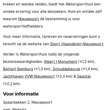
kreken en weidse velden, biedt het
Watersporthuis
een
Steden
Sporten
unieke ervaring voor alle bezoekers. Kom en ontdek zelf
-
waarom
Nieuwpoort
dé bestemming is voor
watersportliefhebbers.
Zwembaden
-
Voor meer informatie, tarieven en reserveringen kunt u
Fietsen
-
terecht op de website van
Sport Vlaanderen Nieuwpoort
.
Wandelen
-
Verder is
Watersporthuis
nabij de volgende
bezienswaardigheden:
Albert I Monument
(±1,2 km),
Paardrijden
-
Batterij Bamburg
(±1,3 km),
Schuddebeurze
(±1,4 km),
Golfbanen
-
Jachthaven VVW Nieuwpoort
(±2,0 km) &
Seastar
(±2,2 km).
Surfen
Eten
Voor informatie
en
Jachthaven
Spaarbekken 2, Nieuwpoort
drinken
Evenementen
web.
Website