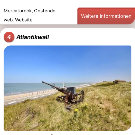
Westende
-
Mercatordok, Oostende
Weitere Informationen
web.
Website
Oostduinkerke
-
Atlantikwall
4
Koksijde
-
De
-
Panne
Natur
Wetter
Westhoek
Kontakt