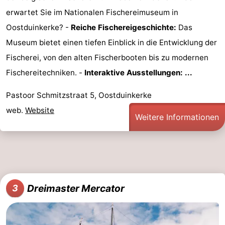
erwartet Sie im Nationalen Fischereimuseum in
Route
Oostduinkerke? -
Reiche Fischereigeschichte:
Das
-
Museum bietet einen tiefen Einblick in die Entwicklung der
Fischerei, von den alten Fischerbooten bis zu modernen
Parken
-
Fischereitechniken. -
Interaktive Ausstellungen: ...
Küstetram
Medizin
Pastoor Schmitzstraat 5, Oostduinkerke
Adressen
Region
web.
Website
Weitere Informationen
Westflandern
-
Brügge
-
Dreimaster Mercator
3
Gent
-
Ypern
Die