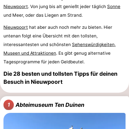
Nieuwpoort
. Von jung bis alt genießt jeder täglich
Sonne
Westende
-
und Meer, oder das Liegen am Strand.
Nieuwpoort
-
Nieuwpoort
hat aber auch noch mehr zu bieten. Hier
Oostduinkerke
-
untenan folgt eine Übersicht mit den tollsten,
interessantesten und schönsten
Sehenswürdigkeiten,
aan
Westende
Hotels
Museen und Attraktionen
. Es gibt genug alternative
zee
Zimmer
Tagesprogramme für jeden Geldbeutel.
(mit
Lastminutes
Die 28 besten und tollsten Tipps für deinen
Besuch in Nieuwpoort
Frühstück)
Strand
Sehen
Abteimuseum Ten Duinen
1
&
-
tun
Museen
-