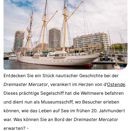
Küste
-
Natur
-
Het
Knokke-
-
Zwin
Heist
Zeebrugge
-
Blankenberge
-
Wenduine
-
Entdecken Sie ein Stück nautischer Geschichte bei der
Dreimaster Mercator
, verankert im Herzen von d'
Ostende
.
De
-
Dieses prächtige Segelschiff hat die Weltmeere befahren
Haan
Bredene
-
und dient nun als Museumsschiff, wo Besucher erleben
können, wie das Leben auf See im frühen 20. Jahrhundert
Ostende
-
war. Was können Sie an Bord der
Dreimaster Mercator
Middelkerke
-
erwarten? -