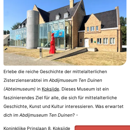
Denkmäler
-
Aussichtspunkte
Attraktionen
-
Bauernhöfe
-
Spielplätze
-
Erlebe die reiche Geschichte der mittelalterlichen
Indoor-
-
Zisterzienserabtei im
Abdijmuseum Ten Duinen
Spielplätze
Minigolfplätze
Wellness-
(Abteimuseum)
in
Koksijde
. Dieses Museum ist ein
faszinierendes Ziel für alle, die sich für mittelalterliche
Zentren
Dörfer
Geschichte, Kunst und Kultur interessieren. Was erwartet
&
Natur
dich im
Abdijmuseum Ten Duinen
? -
Städte
Sport
Koninklijke Prinslaan 8, Koksijde