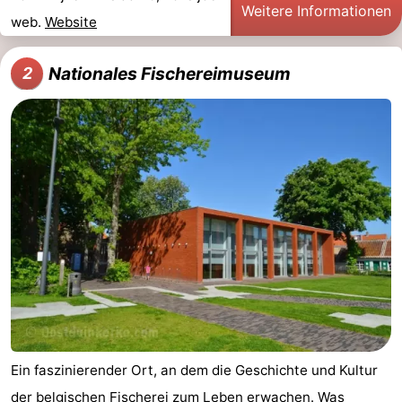
Weitere Informationen
web.
Website
-
Schwimmbader
-
Nationales Fischereimuseum
2
Radfahren
-
Wandern
-
Reiten
-
Golfplatze
-
Surfen
Essen
und
Veranstaltungen
trinken
Praktisch
Ein faszinierender Ort, an dem die Geschichte und Kultur
Forum
der belgischen Fischerei zum Leben erwachen. Was