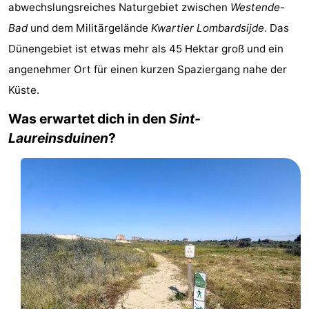
abwechslungsreiches Naturgebiet zwischen
Westende-
Westende
-
Bad
und dem Militärgelände
Kwartier Lombardsijde
. Das
Nieuwpoort
-
Dünengebiet ist etwas mehr als 45 Hektar groß und ein
angenehmer Ort für einen kurzen Spaziergang nahe der
Oostduinkerke
-
Küste.
aan
Westende
Hotels
Was erwartet dich in den
Sint-
Laureinsduinen
?
zee
Zimmer
(mit
Lastminutes
Frühstück)
Strand
Sehen
&
-
tun
Museen
-