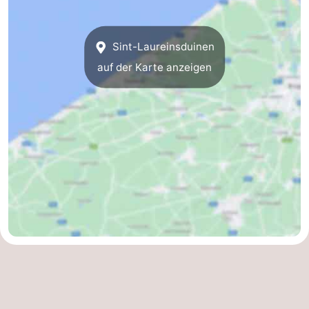
Westende
-
Sint-Laureinsduinen
Oostduinkerke
-
auf der Karte anzeigen
Koksijde
-
De
-
Panne
Natur
Wetter
Westhoek
Kontakt