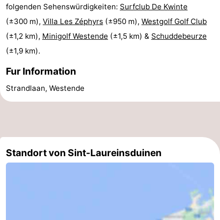
folgenden Sehenswürdigkeiten:
Surfclub De Kwinte
Küste
-
(±300 m),
Villa Les Zéphyrs
(±950 m),
Westgolf Golf Club
(±1,2 km),
Minigolf Westende
(±1,5 km) &
Schuddebeurze
Natur
-
(±1,9 km).
Het
Knokke-
-
Fur Information
Zwin
Heist
Zeebrugge
-
Strandlaan, Westende
Blankenberge
-
Wenduine
-
De
-
Standort von Sint-Laureinsduinen
Haan
Bredene
-
Ostende
-
Middelkerke
-