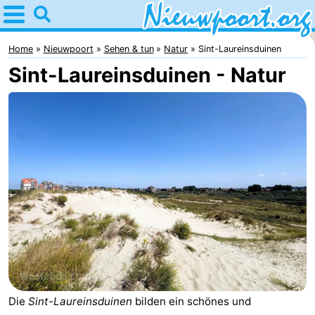
Home
Nieuwpoort
Home
Nieuwpoort
Sehen & tun
Natur
Sint-Laureinsduinen
Sint-Laureinsduinen - Natur
Tipps
Für
kindern
Übernachten
Appartements
-
Holiday
-
Suites
Holiday
Campingplätze
Nieuwpoort
Suites
Ferienhäuser
Die
Sint-Laureinsduinen
bilden ein schönes und