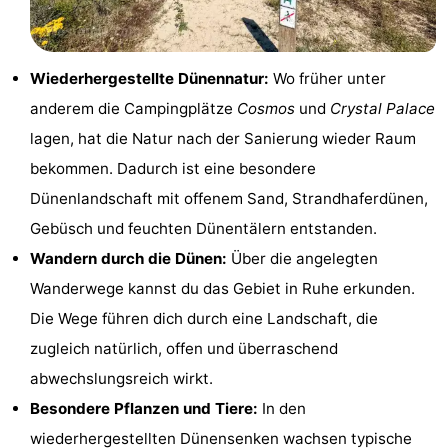
Denkmäler
-
Aussichtspunkte
Attraktionen
Wiederhergestellte Dünennatur:
Wo früher unter
anderem die Campingplätze
Cosmos
und
Crystal Palace
-
lagen, hat die Natur nach der Sanierung wieder Raum
Bauernhöfe
-
bekommen. Dadurch ist eine besondere
Dünenlandschaft mit offenem Sand, Strandhaferdünen,
Spielplätze
-
Gebüsch und feuchten Dünentälern entstanden.
Indoor-
-
Wandern durch die Dünen:
Über die angelegten
Wanderwege kannst du das Gebiet in Ruhe erkunden.
Spielplätze
Minigolfplätze
Wellness-
Die Wege führen dich durch eine Landschaft, die
Zentren
Dörfer
zugleich natürlich, offen und überraschend
abwechslungsreich wirkt.
&
Natur
Besondere Pflanzen und Tiere:
In den
Städte
Sport
wiederhergestellten Dünensenken wachsen typische