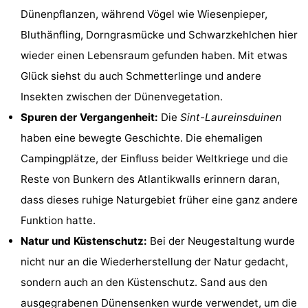
Dünenpflanzen, während Vögel wie Wiesenpieper,
-
Bluthänfling, Dorngrasmücke und Schwarzkehlchen hier
Schwimmbader
-
wieder einen Lebensraum gefunden haben. Mit etwas
Glück siehst du auch Schmetterlinge und andere
Radfahren
-
Insekten zwischen der Dünenvegetation.
Wandern
-
Spuren der Vergangenheit:
Die
Sint-Laureinsduinen
haben eine bewegte Geschichte. Die ehemaligen
Reiten
-
Campingplätze, der Einfluss beider Weltkriege und die
Golfplatze
-
Reste von Bunkern des Atlantikwalls erinnern daran,
dass dieses ruhige Naturgebiet früher eine ganz andere
Surfen
Essen
Funktion hatte.
und
Veranstaltungen
Natur und Küstenschutz:
Bei der Neugestaltung wurde
nicht nur an die Wiederherstellung der Natur gedacht,
trinken
Praktisch
sondern auch an den Küstenschutz. Sand aus den
Forum
ausgegrabenen Dünensenken wurde verwendet, um die