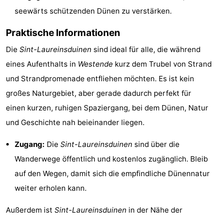
seewärts schützenden Dünen zu verstärken.
Route
Praktische Informationen
-
Die
Sint-Laureinsduinen
sind ideal für alle, die während
Parken
-
eines Aufenthalts in
Westende
kurz dem Trubel von Strand
und Strandpromenade entfliehen möchten. Es ist kein
Küstetram
Medizin
großes Naturgebiet, aber gerade dadurch perfekt für
Adressen
Region
einen kurzen, ruhigen Spaziergang, bei dem Dünen, Natur
und Geschichte nah beieinander liegen.
Westflandern
Zugang:
Die
Sint-Laureinsduinen
sind über die
-
Wanderwege öffentlich und kostenlos zugänglich. Bleib
Brügge
-
auf den Wegen, damit sich die empfindliche Dünennatur
weiter erholen kann.
Gent
-
Außerdem ist
Sint-Laureinsduinen
in der Nähe der
Ypern
Die