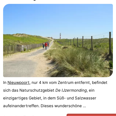
-
Schwimmbader
-
Radfahren
-
Wandern
-
Reiten
-
Golfplatze
-
Surfen
Essen
In
Nieuwpoort
, nur 4 km vom Zentrum entfernt, befindet
und
Veranstaltungen
sich das Naturschutzgebiet
De IJzermonding
, ein
einzigartiges Gebiet, in dem Süß- und Salzwasser
trinken
Praktisch
aufeinandertreffen. Dieses wunderschöne ...
Forum