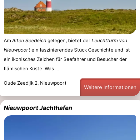
Westende
-
Oostduinkerke
-
Koksijde
-
Am
Alten Seedeich
gelegen, bietet der
Leuchtturm von
Nieuwpoort
ein faszinierendes Stück Geschichte und ist
De
-
ein ikonisches Zeichen für Seefahrer und Besucher der
Panne
Natur
Wetter
flämischen Küste. Was ...
Westhoek
Kontakt
Oude Zeedijk 2, Nieuwpoort
Weitere Informationen
Nieuwpoort Jachthafen