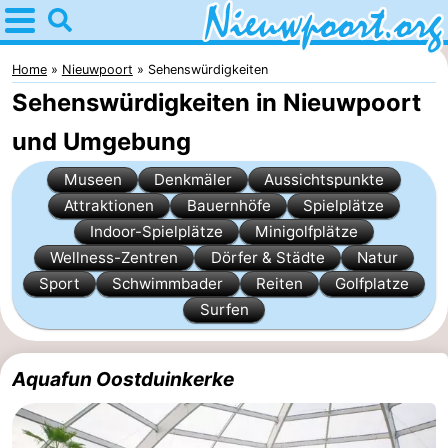
Home
Nieuwpoort
Home
Nieuwpoort
Sehenswürdigkeiten
Sehenswürdigkeiten in Nieuwpoort
Tipps
und Umgebung
Für
Museen
Denkmäler
Aussichtspunkte
kindern
Übernachten
Attraktionen
Bauernhöfe
Spielplätze
Indoor-Spielplätze
Minigolfplätze
Appartements
Wellness-Zentren
Dörfer & Städte
Natur
Sport
Schwimmbader
Reiten
Golfplatze
-
Surfen
Holiday
-
Aquafun Oostduinkerke
Suites
Holiday
Campingplätze
Nieuwpoort
Suites
Ferienhäuser