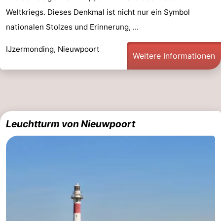
Weltkriegs. Dieses Denkmal ist nicht nur ein Symbol
Küste
-
nationalen Stolzes und Erinnerung, ...
Natur
-
IJzermonding, Nieuwpoort
Weitere Informationen
Het
Knokke-
-
Zwin
Heist
Zeebrugge
-
Blankenberge
-
Leuchtturm von Nieuwpoort
Wenduine
-
De
-
Haan
Bredene
-
Ostende
-
Middelkerke
-