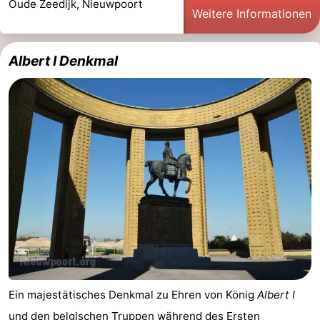
Oude Zeedijk, Nieuwpoort
Weitere Informationen
Route
-
Albert I Denkmal
Parken
-
Küstetram
Medizin
Adressen
Region
Westflandern
-
Brügge
-
Gent
-
Ein majestätisches Denkmal zu Ehren von König
Albert I
Ypern
Die
und den belgischen Truppen während des Ersten