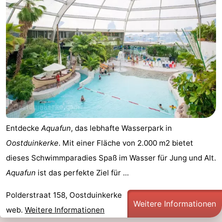
Westende
-
Nieuwpoort
-
Oostduinkerke
-
aan
Westende
Hotels
zee
Zimmer
(mit
Lastminutes
Entdecke
Aquafun
, das lebhafte Wasserpark in
Oostduinkerke
. Mit einer Fläche von 2.000 m2 bietet
Frühstück)
Strand
dieses Schwimmparadies Spaß im Wasser für Jung und Alt.
Sehen
Aquafun
ist das perfekte Ziel für ...
&
-
Polderstraat 158, Oostduinkerke
Weitere Informationen
web.
Weitere Informationen
tun
Museen
-