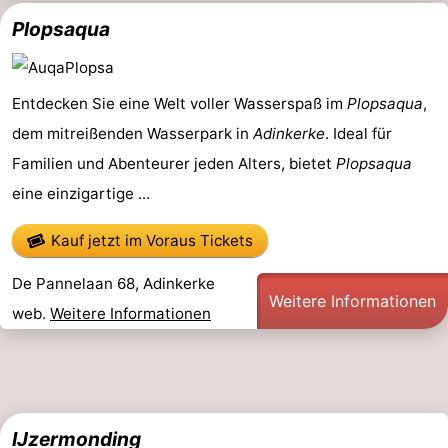
Plopsaqua
Denkmäler
-
Aussichtspunkte
Attraktionen
Entdecken Sie eine Welt voller Wasserspaß im
Plopsaqua
,
-
dem mitreißenden Wasserpark in
Adinkerke
. Ideal für
Bauernhöfe
-
Familien und Abenteurer jeden Alters, bietet
Plopsaqua
eine einzigartige ...
Spielplätze
-
Kauf jetzt im Voraus Tickets
Indoor-
-
De Pannelaan 68, Adinkerke
Spielplätze
Minigolfplätze
Wellness-
Weitere Informationen
web.
Weitere Informationen
Zentren
Dörfer
&
Natur
Städte
Sport
IJzermonding