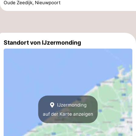
Oude Zeedijk, Nieuwpoort
Westende
-
Oostduinkerke
-
Koksijde
-
Standort von IJzermonding
De
-
Panne
Natur
Wetter
Westhoek
Kontakt
IJzermonding
auf der Karte anzeigen