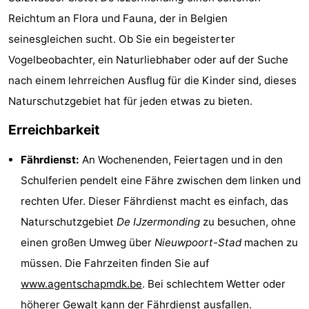
Reichtum an Flora und Fauna, der in Belgien
Route
seinesgleichen sucht. Ob Sie ein begeisterter
-
Vogelbeobachter, ein Naturliebhaber oder auf der Suche
nach einem lehrreichen Ausflug für die Kinder sind, dieses
Parken
-
Naturschutzgebiet hat für jeden etwas zu bieten.
Küstetram
Medizin
Erreichbarkeit
Adressen
Region
Fährdienst:
An Wochenenden, Feiertagen und in den
Westflandern
Schulferien pendelt eine Fähre zwischen dem linken und
rechten Ufer. Dieser Fährdienst macht es einfach, das
-
Naturschutzgebiet
De IJzermonding
zu besuchen, ohne
Brügge
-
einen großen Umweg über
Nieuwpoort-Stad
machen zu
müssen. Die Fahrzeiten finden Sie auf
Gent
-
www.agentschapmdk.be
. Bei schlechtem Wetter oder
Ypern
Die
höherer Gewalt kann der Fährdienst ausfallen.