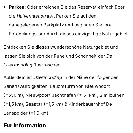
Parken:
Oder erreichen Sie das Reservat einfach über
Küste
-
die
Halvemaanstraat
. Parken Sie auf dem
Natur
-
nahegelegenen Parkplatz und beginnen Sie Ihre
Entdeckungstour durch dieses einzigartige Naturgebiet.
Het
Knokke-
-
Entdecken Sie dieses wunderschöne Naturgebiet und
Zwin
Heist
Zeebrugge
-
lassen Sie sich von der Ruhe und Schönheit der
De
Blankenberge
-
IJzermonding
überraschen.
Wenduine
-
Außerdem ist
IJzermonding
in der Nähe der folgenden
Sehenswürdigkeiten:
Leuchtturm von Nieuwpoort
De
-
(±550 m),
Nieuwpoort Jachthafen
(±1,4 km),
Simliduinen
Haan
Bredene
-
(±1,5 km),
Seastar
(±1,5 km) &
Kinderbauernhof De
Lenspolder
(±1,9 km).
Ostende
-
Fur Information
Middelkerke
-