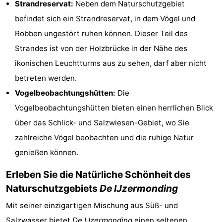
Strandreservat:
Neben dem Naturschutzgebiet
-
befindet sich ein Strandreservat, in dem Vögel und
Robben ungestört ruhen können. Dieser Teil des
Schwimmbader
-
Strandes ist von der Holzbrücke in der Nähe des
Radfahren
-
ikonischen Leuchtturms aus zu sehen, darf aber nicht
betreten werden.
Wandern
-
Vogelbeobachtungshütten:
Die
Reiten
-
Vogelbeobachtungshütten bieten einen herrlichen Blick
über das Schlick- und Salzwiesen-Gebiet, wo Sie
Golfplatze
-
zahlreiche Vögel beobachten und die ruhige Natur
Surfen
Essen
genießen können.
und
Veranstaltungen
Erleben Sie die Natürliche Schönheit des
Naturschutzgebiets
De IJzermonding
trinken
Praktisch
Mit seiner einzigartigen Mischung aus Süß- und
Forum
Salzwasser bietet
De IJzermonding
einen seltenen