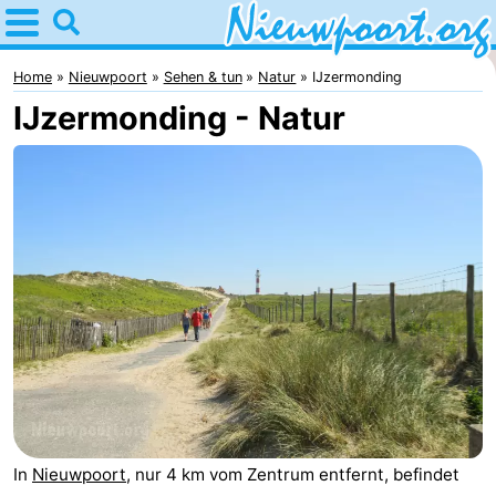
Home
Nieuwpoort
Home
Nieuwpoort
Sehen & tun
Natur
IJzermonding
IJzermonding - Natur
Tipps
Für
kindern
Übernachten
Appartements
-
Holiday
-
Suites
Holiday
Campingplätze
Nieuwpoort
Suites
Ferienhäuser
In
Nieuwpoort
, nur 4 km vom Zentrum entfernt, befindet