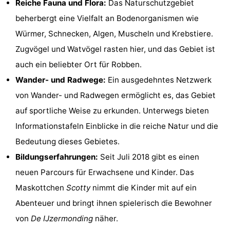
Reiche Fauna und Flora:
Das Naturschutzgebiet
Denkmäler
-
beherbergt eine Vielfalt an Bodenorganismen wie
Würmer, Schnecken, Algen, Muscheln und Krebstiere.
Aussichtspunkte
Attraktionen
Zugvögel und Watvögel rasten hier, und das Gebiet ist
-
auch ein beliebter Ort für Robben.
Wander- und Radwege:
Ein ausgedehntes Netzwerk
Bauernhöfe
-
von Wander- und Radwegen ermöglicht es, das Gebiet
Spielplätze
-
auf sportliche Weise zu erkunden. Unterwegs bieten
Informationstafeln Einblicke in die reiche Natur und die
Indoor-
-
Bedeutung dieses Gebietes.
Spielplätze
Minigolfplätze
Wellness-
Bildungserfahrungen:
Seit Juli 2018 gibt es einen
neuen Parcours für Erwachsene und Kinder. Das
Zentren
Dörfer
Maskottchen
Scotty
nimmt die Kinder mit auf ein
&
Natur
Abenteuer und bringt ihnen spielerisch die Bewohner
von
De IJzermonding
näher.
Städte
Sport