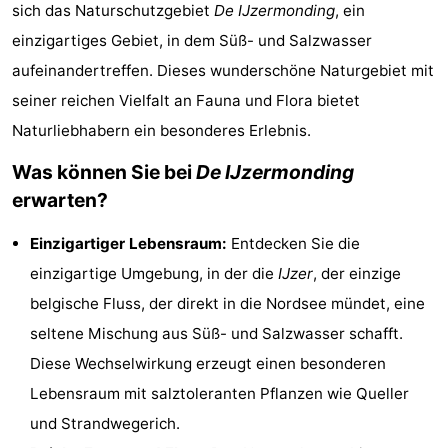
sich das Naturschutzgebiet
De IJzermonding
, ein
Westende
-
einzigartiges Gebiet, in dem Süß- und Salzwasser
Nieuwpoort
-
aufeinandertreffen. Dieses wunderschöne Naturgebiet mit
seiner reichen Vielfalt an Fauna und Flora bietet
Oostduinkerke
-
Naturliebhabern ein besonderes Erlebnis.
aan
Westende
Hotels
Was können Sie bei
De IJzermonding
erwarten?
zee
Zimmer
Einzigartiger Lebensraum:
Entdecken Sie die
(mit
Lastminutes
einzigartige Umgebung, in der die
IJzer
, der einzige
Frühstück)
Strand
belgische Fluss, der direkt in die Nordsee mündet, eine
seltene Mischung aus Süß- und Salzwasser schafft.
Sehen
Diese Wechselwirkung erzeugt einen besonderen
&
-
Lebensraum mit salztoleranten Pflanzen wie Queller
und Strandwegerich.
tun
Museen
-