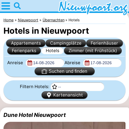
Home
Nieuwpoort
Home
Nieuwpoort
Übernachten
Hotels
Hotels in Nieuwpoort
Tipps
Appartements
Campingplätze
Ferienhäuser
Für
Ferienparks
Hotels
Zimmer (mit Frühstück)
kindern
Übernachten
Anreise
Abreise
Appartements
Suchen und finden
-
Filtern Hotels:
Kartenansicht
Holiday
-
Suites
Holiday
Campingplätze
Dune Hotel Nieuwpoort
Nieuwpoort
Suites
Ferienhäuser