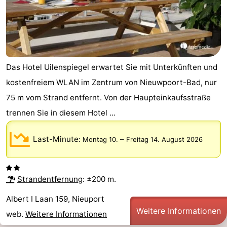
Route
-
Parken
-
Das Hotel Uilenspiegel erwartet Sie mit Unterkünften und
kostenfreiem WLAN im Zentrum von Nieuwpoort-Bad, nur
Küstetram
Medizin
75 m vom Strand entfernt. Von der Haupteinkaufsstraße
Adressen
Region
trennen Sie in diesem Hotel ...
Westflandern
Last-Minute:
–
Montag 10.
Freitag 14. August 2026
-
Brügge
-
Strandentfernung
: ±200 m.
Gent
-
Albert I Laan 159, Nieuport
Weitere Informationen
web.
Weitere Informationen
Ypern
Die