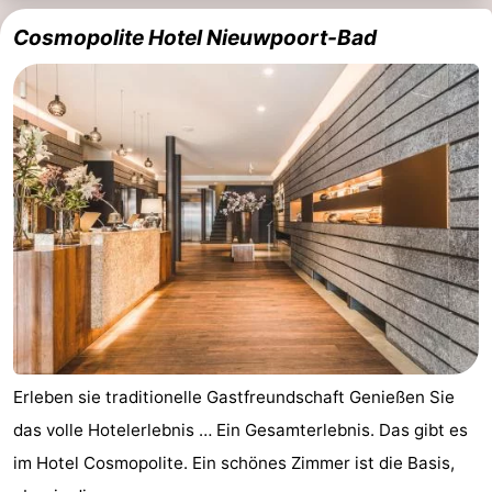
Cosmopolite Hotel Nieuwpoort-Bad
Küste
-
Natur
-
Het
Knokke-
-
Zwin
Heist
Zeebrugge
-
Blankenberge
-
Wenduine
-
De
-
Haan
Bredene
-
Erleben sie traditionelle Gastfreundschaft Genießen Sie
das volle Hotelerlebnis … Ein Gesamterlebnis. Das gibt es
Ostende
-
im Hotel Cosmopolite. Ein schönes Zimmer ist die Basis,
Middelkerke
-