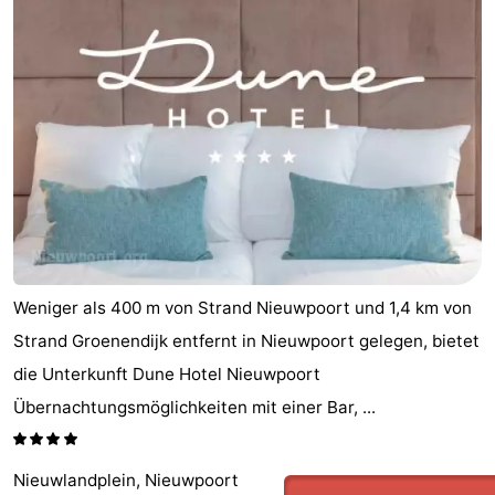
Westende
-
Nieuwpoort
-
Oostduinkerke
-
aan
Westende
Hotels
zee
Zimmer
(mit
Lastminutes
Weniger als 400 m von Strand Nieuwpoort und 1,4 km von
Frühstück)
Strand
Strand Groenendijk entfernt in Nieuwpoort gelegen, bietet
die Unterkunft Dune Hotel Nieuwpoort
Sehen
Übernachtungsmöglichkeiten mit einer Bar, ...
&
-
tun
Museen
-
Nieuwlandplein, Nieuwpoort