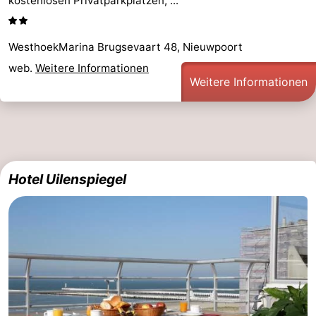
kostenlosen Privatparkplätzen, ...
-
WesthoekMarina Brugsevaart 48, Nieuwpoort
Schwimmbader
-
web.
Weitere Informationen
Weitere Informationen
Radfahren
-
Wandern
-
Reiten
-
Hotel Uilenspiegel
Golfplatze
-
Surfen
Essen
und
Veranstaltungen
trinken
Praktisch
Forum