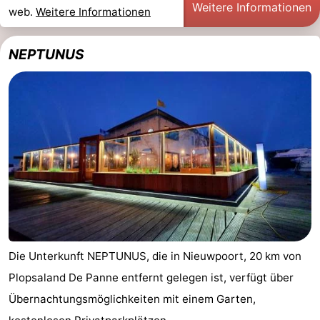
Weitere Informationen
web.
Weitere Informationen
Denkmäler
-
Aussichtspunkte
Attraktionen
NEPTUNUS
-
Bauernhöfe
-
Spielplätze
-
Indoor-
-
Spielplätze
Minigolfplätze
Wellness-
Zentren
Dörfer
Die Unterkunft NEPTUNUS, die in Nieuwpoort, 20 km von
&
Natur
Plopsaland De Panne entfernt gelegen ist, verfügt über
Übernachtungsmöglichkeiten mit einem Garten,
Städte
Sport