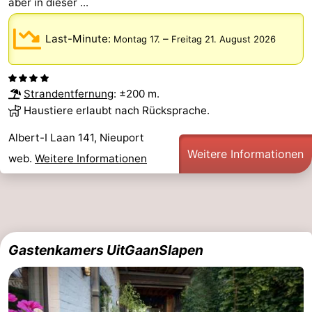
aber in dieser ...
Westende
-
Last-Minute:
–
Montag 17.
Freitag 21. August 2026
Oostduinkerke
-
Koksijde
-
Strandentfernung
: ±200 m.
Haustiere erlaubt nach Rücksprache.
De
-
Albert-I Laan 141, Nieuport
Panne
Natur
Wetter
Weitere Informationen
web.
Weitere Informationen
Westhoek
Kontakt
Gastenkamers UitGaanSlapen