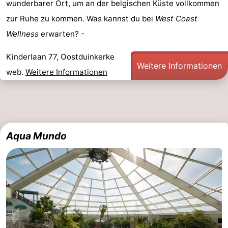
wunderbarer Ort, um an der belgischen Küste vollkommen
-
zur Ruhe zu kommen. Was kannst du bei
West Coast
Wellness
erwarten? -
Schwimmbader
-
Kinderlaan 77, Oostduinkerke
Radfahren
-
Weitere Informationen
web.
Weitere Informationen
Wandern
-
Reiten
-
Golfplatze
-
Aqua Mundo
Surfen
Essen
und
Veranstaltungen
trinken
Praktisch
Forum