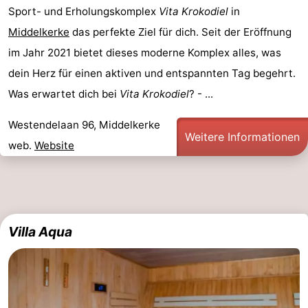
Sport- und Erholungskomplex
Vita Krokodiel
in
Westende
-
Middelkerke
das perfekte Ziel für dich. Seit der Eröffnung
im Jahr 2021 bietet dieses moderne Komplex alles, was
Oostduinkerke
-
dein Herz für einen aktiven und entspannten Tag begehrt.
Koksijde
-
Was erwartet dich bei
Vita Krokodiel
? - ...
De
-
Westendelaan 96, Middelkerke
Weitere Informationen
web.
Website
Panne
Natur
Wetter
Westhoek
Kontakt
Villa Aqua