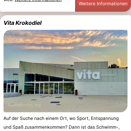
Weitere Informationen
Küste
-
Vita Krokodiel
Natur
-
Het
Knokke-
-
Zwin
Heist
Zeebrugge
-
Blankenberge
-
Wenduine
-
De
-
Haan
Bredene
-
Ostende
-
Auf der Suche nach einem Ort, wo Sport, Entspannung
und Spaß zusammenkommen? Dann ist das Schwimm-,
Middelkerke
-