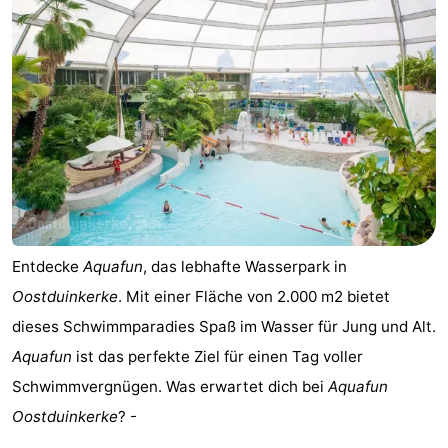
Westende
-
Nieuwpoort
-
Oostduinkerke
-
aan
Westende
Hotels
zee
Zimmer
(mit
Lastminutes
Entdecke
Aquafun
, das lebhafte Wasserpark in
Frühstück)
Strand
Oostduinkerke
. Mit einer Fläche von 2.000 m2 bietet
dieses Schwimmparadies Spaß im Wasser für Jung und Alt.
Sehen
Aquafun
ist das perfekte Ziel für einen Tag voller
&
-
Schwimmvergnügen. Was erwartet dich bei
Aquafun
Oostduinkerke
? -
tun
Museen
-