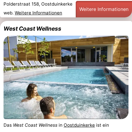
Polderstraat 158, Oostduinkerke
Denkmäler
-
Weitere Informationen
web.
Weitere Informationen
Aussichtspunkte
Attraktionen
West Coast Wellness
-
Bauernhöfe
-
Spielplätze
-
Indoor-
-
Spielplätze
Minigolfplätze
Wellness-
Zentren
Dörfer
&
Natur
Das
West Coast Wellness
in
Oostduinkerke
ist ein
Städte
Sport