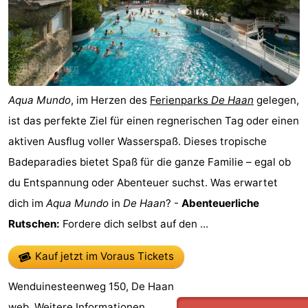
Route
-
Parken
-
Aqua Mundo
, im Herzen des
Ferienparks
De Haan
gelegen,
Küstetram
Medizin
ist das perfekte Ziel für einen regnerischen Tag oder einen
aktiven Ausflug voller Wasserspaß. Dieses tropische
Adressen
Region
Badeparadies bietet Spaß für die ganze Familie – egal ob
Westflandern
du Entspannung oder Abenteuer suchst. Was erwartet
dich im
Aqua Mundo
in
De Haan
? -
Abenteuerliche
-
Rutschen:
Fordere dich selbst auf den ...
Brügge
-
Kauf jetzt im Voraus Tickets
Gent
-
Wenduinesteenweg 150, De Haan
Ypern
Die
web.
Weitere Informationen