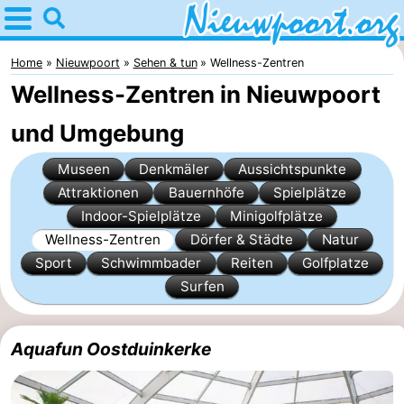
Home
Nieuwpoort
Home
Nieuwpoort
Sehen & tun
Wellness-Zentren
Wellness-Zentren in Nieuwpoort
Tipps
und Umgebung
Für
Museen
Denkmäler
Aussichtspunkte
kindern
Übernachten
Attraktionen
Bauernhöfe
Spielplätze
Indoor-Spielplätze
Minigolfplätze
Appartements
Wellness-Zentren
Dörfer & Städte
Natur
Sport
Schwimmbader
Reiten
Golfplatze
-
Surfen
Holiday
-
Suites
Holiday
Campingplätze
Aquafun Oostduinkerke
Nieuwpoort
Suites
Ferienhäuser