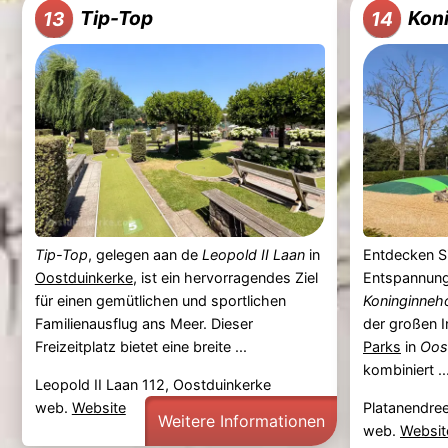
Tip-Top
Kon
13
14
Tip-Top
, gelegen aan de
Leopold II Laan
in
Entdecken S
Oostduinkerke
, ist ein hervorragendes Ziel
Entspannung 
für einen gemütlichen und sportlichen
Koninginneh
Familienausflug ans Meer. Dieser
der großen 
Freizeitplatz bietet eine breite ...
Parks
in
Oos
kombiniert ..
Leopold II Laan 112, Oostduinkerke
web.
Website
Platanendree
Weitere Informationen
web.
Websit