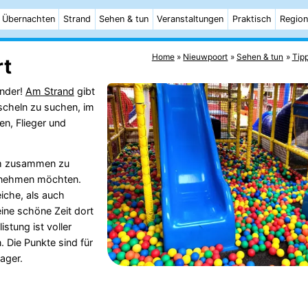
Übernachten
Strand
Sehen & tun
Veranstaltungen
Praktisch
Region
Home
Nieuwpoort
Sehen & tun
Tip
rt
inder!
Am Strand
gibt
uscheln zu suchen, im
en, Flieger und
mm zusammen zu
ternehmen möchten.
eiche, als auch
eine schöne Zeit dort
stung ist voller
 Die Punkte sind für
nager.