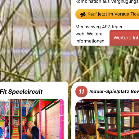
Kombination aus Vergnügungsp
Kauf jetzt im Voraus Tic
Meenseweg 497, Ieper
web.
Weitere
Weitere In
Informationen
Fit Speelcircuit
11
Indoor-Spielplatz Bo