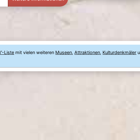
“-Liste
mit vielen weiteren
Museen
,
Attraktionen
,
Kulturdenkmäler
u