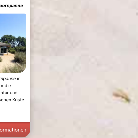
Doornpanne
rnpanne
in
um die
Natur und
ischen Küste
formationen