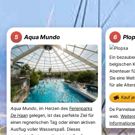
Aqua Mundo
Plo
5
6
Ein bezauber
belgischen K
Abenteuer fü
Sie eine Welt
für alle Alte
Kauf j
Aqua Mundo
, im Herzen des
Ferienparks
De Pannelaa
De Haan
gelegen, ist das perfekte Ziel für
web.
Weiter
einen regnerischen Tag oder einen aktiven
Information
Ausflug voller Wasserspaß. Dieses