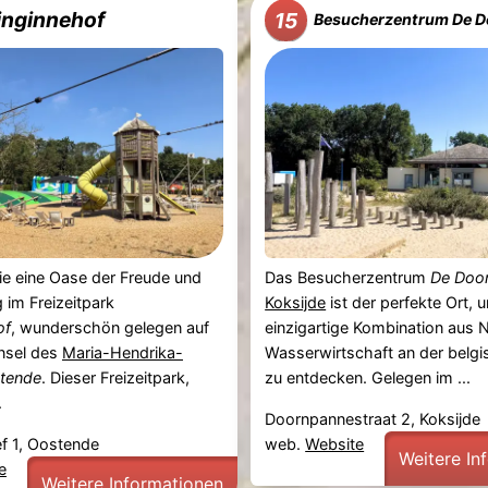
inginnehof
15
Besucherzentrum De 
ie eine Oase der Freude und
Das Besucherzentrum
De Doo
im Freizeitpark
Koksijde
ist der perfekte Ort, 
of
, wunderschön gelegen auf
einzigartige Kombination aus 
Insel des
Maria-Hendrika-
Wasserwirtschaft an der belg
tende
. Dieser Freizeitpark,
zu entdecken. Gelegen im ...
.
Doornpannestraat 2, Koksijde
f 1, Oostende
web.
Website
Weitere In
e
Weitere Informationen