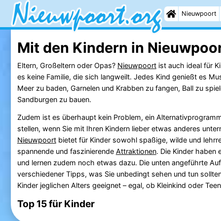
Nieuwpoort
Mit den Kindern in Nieuwpoo
Eltern, Großeltern oder Opas?
Nieuwpoort
ist auch ideal für K
es keine Familie, die sich langweilt. Jedes Kind genießt es M
Meer zu baden, Garnelen und Krabben zu fangen, Ball zu spiel
Sandburgen zu bauen.
Zudem ist es überhaupt kein Problem, ein Alternativprogra
stellen, wenn Sie mit Ihren Kindern lieber etwas anderes un
Nieuwpoort
bietet für Kinder sowohl spaßige, wilde und lehrr
spannende und faszinierende
Attraktionen
. Die Kinder haben 
und lernen zudem noch etwas dazu. Die unten angeführte Aufli
verschiedener Tipps, was Sie unbedingt sehen und tun sollten.
Kinder jeglichen Alters geeignet – egal, ob Kleinkind oder Tee
Top 15 für Kinder