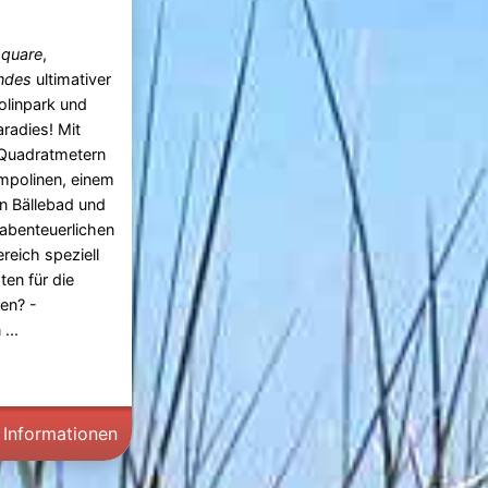
quare
,
ndes
ultimativer
linpark und
aradies! Mit
 Quadratmetern
mpolinen, einem
en Bällebad und
abenteuerlichen
ereich speziell
ten für die
en? -
...
 Informationen