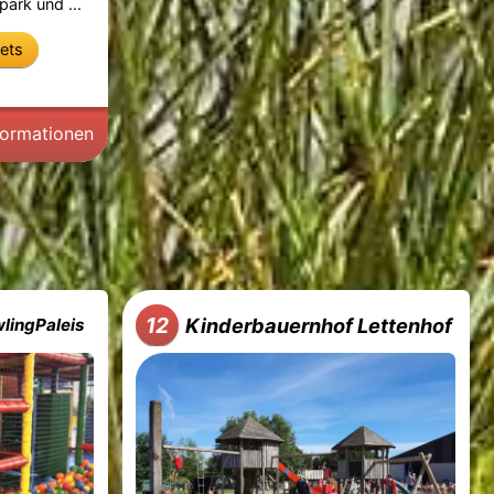
ark und ...
kets
formationen
12
Kinderbauernhof Lettenhof
wlingPaleis