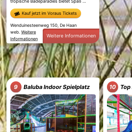
tropische Badeparadies bietet Spaß ...
Kauf jetzt im Voraus Tickets
Wenduinesteenweg 150, De Haan
web.
Weitere
Weitere Informationen
Informationen
Baluba Indoor Spielplatz
Top 
9
10