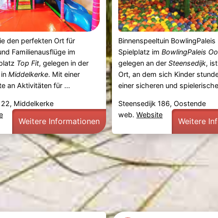
e den perfekten Ort für
Binnenspeeltuin BowlingPaleis
nd Familienausflüge im
Spielplatz im
BowlingPaleis O
platz
Top Fit
, gelegen in der
gelegen an der
Steensedijk
, is
in
Middelkerke
. Mit einer
Ort, an dem sich Kinder stunde
e an Aktivitäten für ...
einer sicheren und spielerischen
 22, Middelkerke
Steensedijk 186, Oostende
e
web.
Website
Weitere Informationen
Weitere In