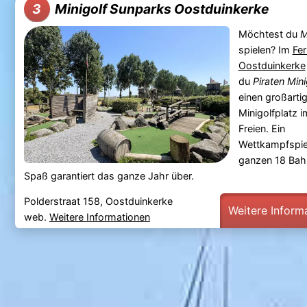
Minigolf Sunparks Oostduinkerke
3
Möchtest du
M
spielen? Im
Fer
Oostduinkerke
du
Piraten Mini
einen großarti
Minigolfplatz i
Freien. Ein
Wettkampfspie
ganzen 18 Bah
Spaß garantiert das ganze Jahr über.
Polderstraat 158, Oostduinkerke
Weitere Inform
web.
Weitere Informationen