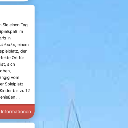
n Sie einen Tag
 Spielspaß im
orld
in
uinkerke
, einem
spielplatz, der
rfekte Ort für
ist, sich
toben,
ängig vom
er Spielplatz
Kinder bis zu 12
enießen ...
 Informationen