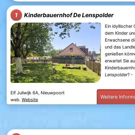
Kinderbauernhof De Lenspolder
1
Ein idyllischer 
dem Kinder un
Erwachsene di
und das Landl
genießen könn
erwartet Sie a
Kinderbauernh
Lenspolder
? -
Elf Juliwijk 6A, Nieuwpoort
Weitere Inform
web.
Website