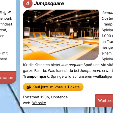
Jumpsquare
4
inigolf
Jumps
ienpark
Ooste
findest
Trampo
golf
,
Spielp
gen
1.000
m
an Tra
riesig
l mit
einem 
nen!
Spielb
für die Kleinsten bietet
Jumpsquare
Spaß und Aktivitä
ganze Familie. Was kannst du bei
Jumpsquare
erwart
Trampolinpark:
Springe wild auf unseren weitläufigen 
ationen
Kauf jetzt im Voraus Tickets
Fortstraat 128b, Oostende
Weitere
web.
Website