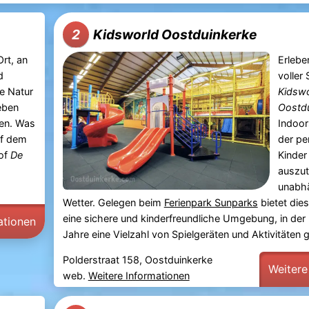
Kidsworld Oostduinkerke
2
Ort, an
Erlebe
d
voller
e Natur
Kidsw
eben
Oostd
en. Was
Indoor
uf dem
der pe
of
De
Kinder 
auszu
unabh
Wetter. Gelegen beim
Ferienpark Sunparks
bietet dies
eine sichere und kinderfreundliche Umgebung, in der 
ationen
Jahre eine Vielzahl von Spielgeräten und Aktivitäten g
Polderstraat 158, Oostduinkerke
Weitere
web.
Weitere Informationen