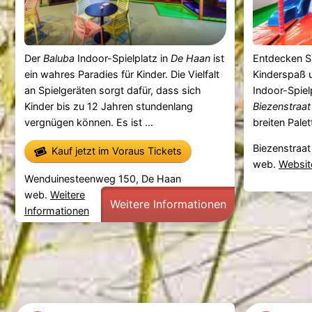
Der
Baluba
Indoor-Spielplatz in
De Haan
ist
Entdecken Si
ein wahres Paradies für Kinder. Die Vielfalt
Kinderspaß u
an Spielgeräten sorgt dafür, dass sich
Indoor-Spiel
Kinder bis zu 12 Jahren stundenlang
Biezenstraat
vergnügen können. Es ist ...
breiten Palett
Biezenstraat
Kauf jetzt im Voraus Tickets
web.
Websit
Wenduinesteenweg 150, De Haan
web.
Weitere
Weitere Informationen
Informationen