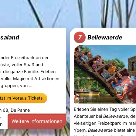
psaland
Bellewaerde
7
nder Freizeitpark an der
üste, voller Spaß und
r die ganze Familie. Erleben
 voller Magie mit Attraktionen
rsgruppen, von ...
etzt im Voraus Tickets
Erleben Sie einen Tag voller S
n 68, De Panne
Abenteuer bei
Bellewaerde
, d
e
Weitere Informationen
vielseitigen Freizeitpark im ma
en
Ypern
.
Bellewaerde
bietet eine