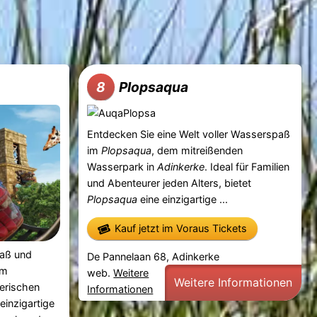
Plopsaqua
8
Entdecken Sie eine Welt voller Wasserspaß
im
Plopsaqua
, dem mitreißenden
Wasserpark in
Adinkerke
. Ideal für Familien
und Abenteurer jeden Alters, bietet
Plopsaqua
eine einzigartige ...
Kauf jetzt im Voraus Tickets
paß und
De Pannelaan 68, Adinkerke
em
web.
Weitere
Weitere Informationen
lerischen
Informationen
 einzigartige