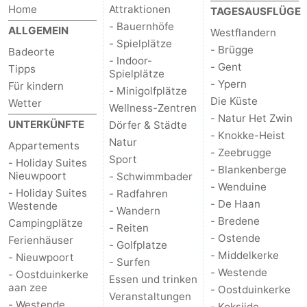
Home
Attraktionen
TAGESAUSFLÜGE
- Bauernhöfe
ALLGEMEIN
Westflandern
- Spielplätze
- Brügge
Badeorte
- Indoor-
- Gent
Tipps
Spielplätze
- Ypern
Für kindern
- Minigolfplätze
Die Küste
Wetter
Wellness-Zentren
- Natur Het Zwin
UNTERKÜNFTE
Dörfer & Städte
- Knokke-Heist
Natur
Appartements
- Zeebrugge
Sport
- Holiday Suites
- Blankenberge
Nieuwpoort
- Schwimmbader
- Wenduine
- Holiday Suites
- Radfahren
- De Haan
Westende
- Wandern
- Bredene
Campingplätze
- Reiten
- Ostende
Ferienhäuser
- Golfplatze
- Middelkerke
- Nieuwpoort
- Surfen
- Westende
- Oostduinkerke
Essen und trinken
aan zee
- Oostduinkerke
Veranstaltungen
- Westende
- Koksijde