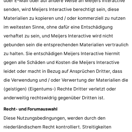
über E-Mail oder auf andere Weise an Meijers Interactive
senden, wird Meijers Interactive berechtigt sein, diese
Westende
-
Materialien zu kopieren und / oder kommerziell zu nutzen
Oostduinkerke
-
im weitesten Sinne, ohne dafür eine Entschädigung
verhaftet zu sein, und Meijers Interactive wird nicht
Koksijde
-
gebunden sein die entsprechenden Materialien vertraulich
De
-
zu halten. Sie entschädigen Meijers Interactive hiermit
gegen alle Schäden und Kosten die Meijers Interactive
Panne
Natur
Wetter
leidet oder macht in Bezug auf Ansprüchen Dritter, dass
Westhoek
Kontakt
die Verwendung und / oder Verwertung der Materialien die
(geistigen) (Eigentums-) Rechte Dritter verletzt oder
anderweitig rechtswidrig gegenüber Dritten ist.
Recht- und Forumauswahl
Diese Nutzungsbedingungen, werden durch den
niederländischem Recht kontrolliert. Streitigkeiten