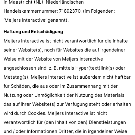
in Maastricht (NL), Niederländischen
Westende
-
Handelskammernummer: 71892370, (im Folgenden:
‘Meijers Interactive’ genannt).
Nieuwpoort
-
Haftung und Entschädigung
Oostduinkerke
-
Meijers Interactive ist nicht verantwortlich für die Inhalte
aan
Westende
Hotels
seiner Website(s), noch für Websites die auf irgendeiner
Weise mit der Website von Meijers Interactive
zee
Zimmer
angeschlossen sind, z. B. mittels Hyper(text)link(s) oder
(mit
Lastminutes
Metatag(s). Meijers Interactive ist außerdem nicht haftbar
für Schäden, die aus oder im Zusammenhang mit der
Frühstück)
Strand
Nutzung oder Unmöglichkeit der Nutzung des Materials
Sehen
das auf ihrer Website(s) zur Verfügung steht oder erhalten
wird durch Cookies. Meijers Interactive ist nicht
&
-
verantwortlich für (den Inhalt von den) Dienstleistungen
tun
Museen
-
und / oder Informationen Dritter, die in irgendeiner Weise