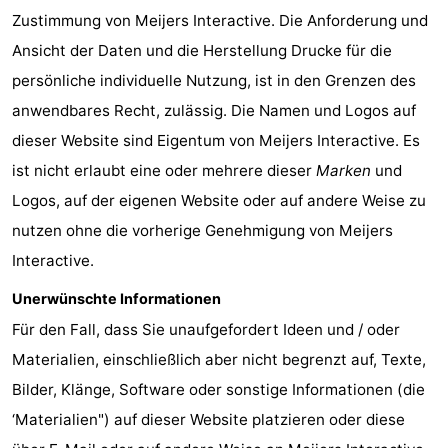
Zustimmung von Meijers Interactive. Die Anforderung und
Küste
-
Ansicht der Daten und die Herstellung Drucke für die
Natur
-
persönliche individuelle Nutzung, ist in den Grenzen des
anwendbares Recht, zulässig. Die Namen und Logos auf
Het
Knokke-
-
dieser Website sind Eigentum von Meijers Interactive. Es
Zwin
Heist
Zeebrugge
-
ist nicht erlaubt eine oder mehrere dieser
Marken
und
Logos, auf der eigenen Website oder auf andere Weise zu
Blankenberge
-
nutzen ohne die vorherige Genehmigung von Meijers
Wenduine
-
Interactive.
Unerwünschte Informationen
De
-
Für den Fall, dass Sie unaufgefordert Ideen und / oder
Haan
Bredene
-
Materialien, einschließlich aber nicht begrenzt auf, Texte,
Bilder, Klänge, Software oder sonstige Informationen (die
Ostende
-
‘Materialien") auf dieser Website platzieren oder diese
Middelkerke
-