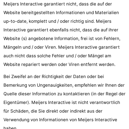
Meijers Interactive garantiert nicht, dass die auf der
-
Website bereitgestellten Informationen und Materialien
up-to-date, komplett und / oder richtig sind. Meijers
Schwimmbader
-
Interactive garantiert ebenfalls nicht, dass die auf ihrer
Radfahren
-
Website (s) angebotene Information, frei ist von Fehlern,
Mängeln und / oder Viren. Meijers Interactive garantiert
Wandern
-
auch nicht dass solche Fehler und / oder Mängel am
Reiten
-
Website repariert werden oder Viren entfernt werden.
Golfplatze
-
Bei Zweifel an der Richtigkeit der Daten oder bei
Bemerkung von Ungenauigkeiten, empfehlen wir Ihnen der
Surfen
Essen
Quelle dieser Information zu kontaktieren (in der Regel der
und
Veranstaltungen
Eigentümer). Meijers Interactive ist nicht verantwortlich
für Schäden, die Sie direkt oder indirekt aus der
trinken
Praktisch
Verwendung von Informationen von Meijers Interactive
Forum
haben.