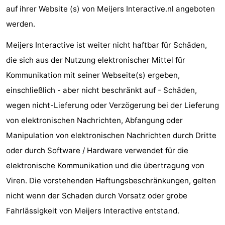
auf ihrer Website (s) von Meijers Interactive.nl angeboten
Denkmäler
-
werden.
Aussichtspunkte
Attraktionen
Meijers Interactive ist weiter nicht haftbar für Schäden,
-
die sich aus der Nutzung elektronischer Mittel für
Kommunikation mit seiner Webseite(s) ergeben,
Bauernhöfe
-
einschließlich - aber nicht beschränkt auf - Schäden,
Spielplätze
-
wegen nicht-Lieferung oder Verzögerung bei der Lieferung
von elektronischen Nachrichten, Abfangung oder
Indoor-
-
Manipulation von elektronischen Nachrichten durch Dritte
Spielplätze
Minigolfplätze
Wellness-
oder durch Software / Hardware verwendet für die
elektronische Kommunikation und die übertragung von
Zentren
Dörfer
Viren. Die vorstehenden Haftungsbeschränkungen, gelten
&
Natur
nicht wenn der Schaden durch Vorsatz oder grobe
Fahrlässigkeit von Meijers Interactive entstand.
Städte
Sport