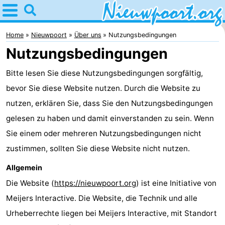
Home
Nieuwpoort
Home
Nieuwpoort
Über uns
Nutzungsbedingungen
Nutzungsbedingungen
Tipps
Bitte lesen Sie diese Nutzungsbedingungen sorgfältig,
Für
bevor Sie diese Website nutzen. Durch die Website zu
kindern
Übernachten
nutzen, erklären Sie, dass Sie den Nutzungsbedingungen
gelesen zu haben und damit einverstanden zu sein. Wenn
Appartements
Sie einem oder mehreren Nutzungsbedingungen nicht
-
zustimmen, sollten Sie diese Website nicht nutzen.
Allgemein
Holiday
-
Die Website (
https://nieuwpoort.org
) ist eine Initiative von
Suites
Holiday
Campingplätze
Meijers Interactive. Die Website, die Technik und alle
Urheberrechte liegen bei Meijers Interactive, mit Standort
Nieuwpoort
Suites
Ferienhäuser