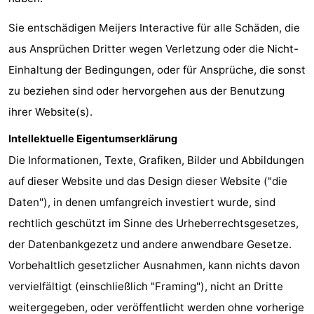
Route
Sie entschädigen Meijers Interactive für alle Schäden, die
aus Ansprüchen Dritter wegen Verletzung oder die Nicht-
-
Einhaltung der Bedingungen, oder für Ansprüche, die sonst
Parken
-
zu beziehen sind oder hervorgehen aus der Benutzung
ihrer Website(s).
Küstetram
Medizin
Intellektuelle Eigentumserklärung
Adressen
Region
Die Informationen, Texte, Grafiken, Bilder und Abbildungen
Westflandern
auf dieser Website und das Design dieser Website ("die
Daten"), in denen umfangreich investiert wurde, sind
-
rechtlich geschützt im Sinne des Urheberrechtsgesetzes,
Brügge
-
der Datenbankgezetz und andere anwendbare Gesetze.
Vorbehaltlich gesetzlicher Ausnahmen, kann nichts davon
Gent
-
vervielfältigt (einschließlich "Framing"), nicht an Dritte
Ypern
Die
weitergegeben, oder veröffentlicht werden ohne vorherige