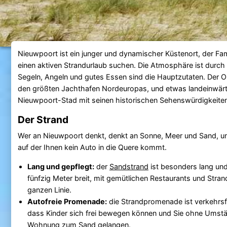
Nieuwpoort ist ein junger und dynamischer Küstenort, der Fami
einen aktiven Strandurlaub suchen. Die Atmosphäre ist durch
Segeln, Angeln und gutes Essen sind die Hauptzutaten. Der 
den größten Jachthafen Nordeuropas, und etwas landeinwärts
Nieuwpoort-Stad mit seinen historischen Sehenswürdigkeiten
Der Strand
Wer an Nieuwpoort denkt, denkt an Sonne, Meer und Sand, u
auf der Ihnen kein Auto in die Quere kommt.
Lang und gepflegt:
der
Sandstrand
ist besonders lang und
fünfzig Meter breit, mit gemütlichen Restaurants und Stran
ganzen Linie.
Autofreie Promenade:
die Strandpromenade ist verkehrsf
dass Kinder sich frei bewegen können und Sie ohne Umstä
Wohnung zum Sand gelangen.