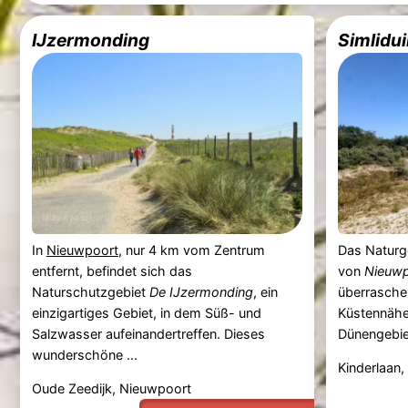
IJzermonding
Simlidu
In
Nieuwpoort
, nur 4 km vom Zentrum
Das Naturg
entfernt, befindet sich das
von
Nieuwp
Naturschutzgebiet
De IJzermonding
, ein
überraschen
einzigartiges Gebiet, in dem Süß- und
Küstennähe
Salzwasser aufeinandertreffen. Dieses
Dünengebiet
wunderschöne ...
Kinderlaan,
Oude Zeedijk, Nieuwpoort