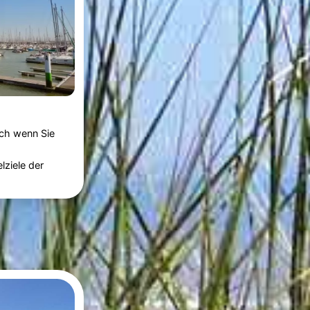
uch wenn Sie
lziele der