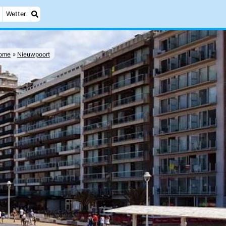
Wetter
ome
Nieuwpoort