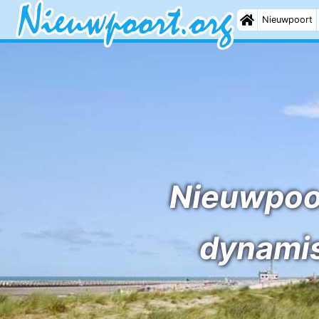
Roompot AmelandRoompot AmelandRoompot AmelandRoompot 
Nieuwpoort
Nieuwpoor
dynamis