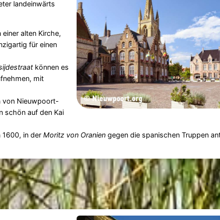
eter landeinwärts
einer alten Kirche,
zigartig für einen
ijdestraat
können es
ufnehmen, mit
n von Nieuwpoort-
n schön auf den Kai
 1600, in der
Moritz von Oranien
gegen die spanischen Truppen antr