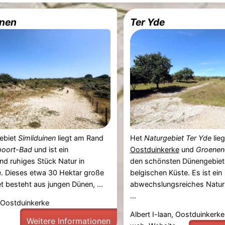
inen
Ter Yde
ebiet
Simliduinen
liegt am Rand
Het
Naturgebiet Ter Yde
lie
oort-Bad
und ist ein
Oostduinkerke
und
Groenend
d ruhiges Stück Natur in
den schönsten Dünengebiet
. Dieses etwa 30 Hektar große
belgischen Küste. Es ist ein
 besteht aus jungen Dünen, ...
abwechslungsreiches Naturs
...
 Oostduinkerke
Albert I-laan, Oostduinkerke
Weitere Informationen