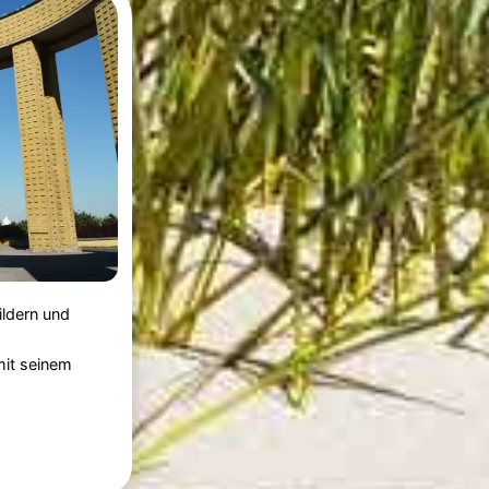
ildern und
it seinem