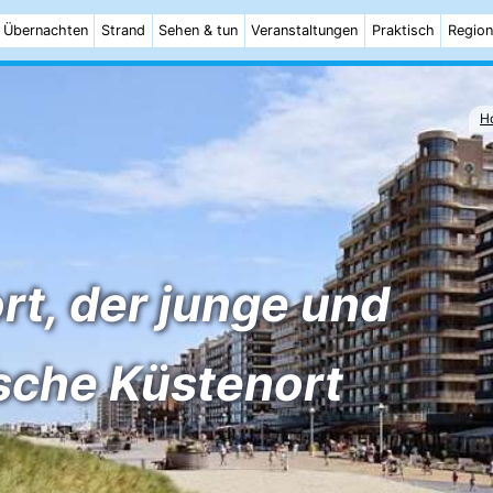
AmelandRoompot Ameland
Übernachten
Strand
Sehen & tun
Veranstaltungen
Praktisch
Region
H
t, der junge und
che Küstenort