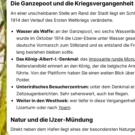
Die Ganzepoot und die Kriegsvergangenheit
An einer unscheinbaren Stelle am Rand der Stadt liegt ein Sc
1914 den Verlauf des Ersten Weltkriegs veränderte.
Wasser als Waffe:
an der
Ganzepoot
, wo sechs Wasserlä
wurde im Oktober 1914 die IJzer-Ebene unter Wasser gese
deutsche Vormarsch zum Stillstand und es entstand die Fro
lang bestehen bleiben sollte.
Das
König-Albert-I
.-Denkmal:
das
imposante runde Mon
Reiterstandbild erinnert an den König, der die belgische Ar
führte. Von der Plattform haben Sie einen weiten Blick übe
Polder.
Unterirdisches Besucherzentrum:
unter dem Denkmal erz
Zeitzeugenberichten. Sehr sehenswert, auch bei Regen.
Weiter in den Westhoek:
wer tiefer in diese Vergangenhei
IJzerturm oder nach
Ypern
.
Natur und die IJzer-Mündung
Direkt neben dem Hafen liegt eines der besondersten Naturge