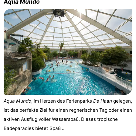
Aqua Mundo
-
Schwimmbader
-
Radfahren
-
Wandern
-
Reiten
-
Golfplatze
-
Surfen
Essen
Aqua Mundo
, im Herzen des
Ferienparks
De Haan
gelegen,
und
Veranstaltungen
ist das perfekte Ziel für einen regnerischen Tag oder einen
trinken
Praktisch
aktiven Ausflug voller Wasserspaß. Dieses tropische
Badeparadies bietet Spaß ...
Forum