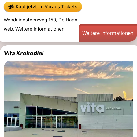
Kauf jetzt im Voraus Tickets
Route
Wenduinesteenweg 150, De Haan
-
web.
Weitere Informationen
Weitere Informationen
Parken
-
Küstetram
Medizin
Vita Krokodiel
Adressen
Region
Westflandern
-
Brügge
-
Gent
-
Ypern
Die