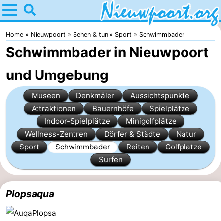
Home
Nieuwpoort
Home
Nieuwpoort
Sehen & tun
Sport
Schwimmbader
Schwimmbader in Nieuwpoort
Tipps
und Umgebung
Für
Museen
Denkmäler
Aussichtspunkte
kindern
Übernachten
Attraktionen
Bauernhöfe
Spielplätze
Indoor-Spielplätze
Minigolfplätze
Appartements
Wellness-Zentren
Dörfer & Städte
Natur
-
Sport
Schwimmbader
Reiten
Golfplatze
Surfen
Holiday
-
Suites
Holiday
Campingplätze
Plopsaqua
Nieuwpoort
Suites
Ferienhäuser