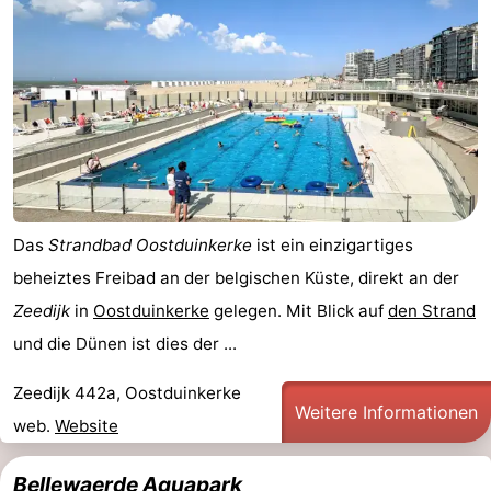
Westende
-
Oostduinkerke
-
Koksijde
-
De
-
Panne
Natur
Wetter
Das
Strandbad Oostduinkerke
ist ein einzigartiges
beheiztes Freibad an der belgischen Küste, direkt an der
Westhoek
Kontakt
Zeedijk
in
Oostduinkerke
gelegen. Mit Blick auf
den Strand
und die Dünen ist dies der ...
Zeedijk 442a, Oostduinkerke
Weitere Informationen
web.
Website
Bellewaerde Aquapark