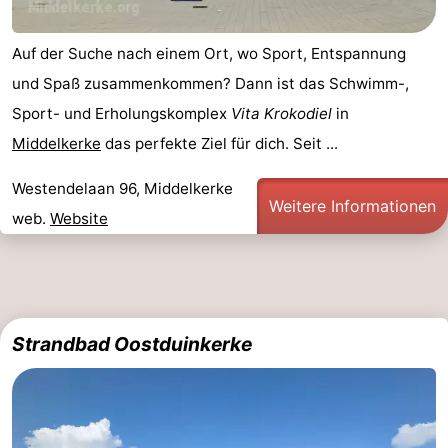
Küste
-
Auf der Suche nach einem Ort, wo Sport, Entspannung
Natur
-
und Spaß zusammenkommen? Dann ist das Schwimm-,
Sport- und Erholungskomplex
Vita Krokodiel
in
Het
Knokke-
-
Middelkerke
das perfekte Ziel für dich. Seit ...
Zwin
Heist
Zeebrugge
-
Westendelaan 96, Middelkerke
Weitere Informationen
Blankenberge
-
web.
Website
Wenduine
-
De
-
Strandbad Oostduinkerke
Haan
Bredene
-
Ostende
-
Middelkerke
-