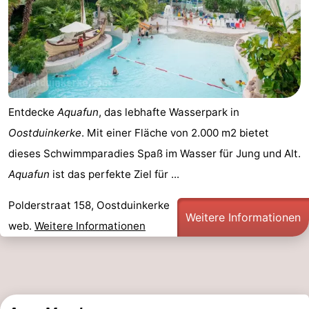
Denkmäler
-
Aussichtspunkte
Attraktionen
-
Bauernhöfe
-
Entdecke
Aquafun
, das lebhafte Wasserpark in
Oostduinkerke
. Mit einer Fläche von 2.000 m2 bietet
Spielplätze
-
dieses Schwimmparadies Spaß im Wasser für Jung und Alt.
Indoor-
-
Aquafun
ist das perfekte Ziel für ...
Spielplätze
Minigolfplätze
Wellness-
Polderstraat 158, Oostduinkerke
Weitere Informationen
web.
Weitere Informationen
Zentren
Dörfer
&
Natur
Städte
Sport