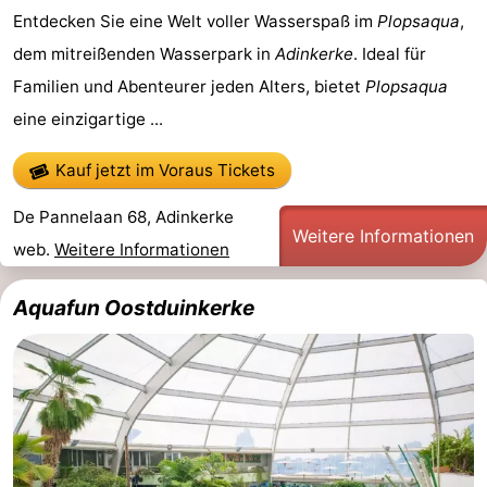
Entdecken Sie eine Welt voller Wasserspaß im
Plopsaqua
,
Westende
-
dem mitreißenden Wasserpark in
Adinkerke
. Ideal für
Nieuwpoort
-
Familien und Abenteurer jeden Alters, bietet
Plopsaqua
eine einzigartige ...
Oostduinkerke
-
Kauf jetzt im Voraus Tickets
aan
Westende
Hotels
De Pannelaan 68, Adinkerke
zee
Zimmer
Weitere Informationen
web.
Weitere Informationen
(mit
Lastminutes
Aquafun Oostduinkerke
Frühstück)
Strand
Sehen
&
-
tun
Museen
-