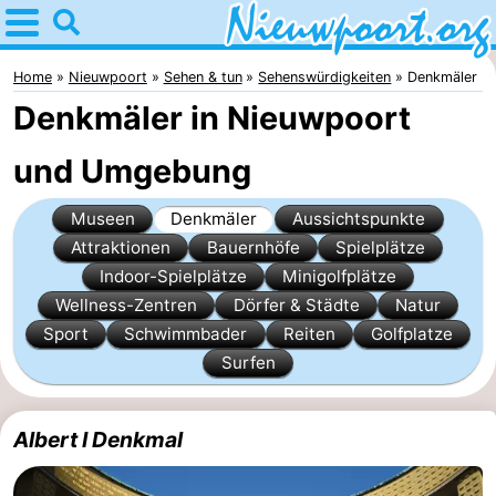
Home
Nieuwpoort
Home
Nieuwpoort
Sehen & tun
Sehenswürdigkeiten
Denkmäler
Denkmäler in Nieuwpoort
Tipps
und Umgebung
Für
Museen
Denkmäler
Aussichtspunkte
kindern
Übernachten
Attraktionen
Bauernhöfe
Spielplätze
Appartements
Indoor-Spielplätze
Minigolfplätze
Wellness-Zentren
Dörfer & Städte
Natur
-
Sport
Schwimmbader
Reiten
Golfplatze
Surfen
Holiday
-
Suites
Holiday
Campingplätze
Albert I Denkmal
Nieuwpoort
Suites
Ferienhäuser