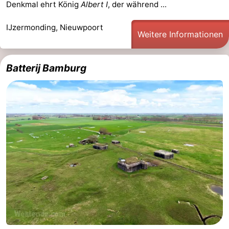
Denkmal ehrt König
Albert I
, der während ...
Denkmäler
-
IJzermonding, Nieuwpoort
Weitere Informationen
Aussichtspunkte
Attraktionen
-
Batterij Bamburg
Bauernhöfe
-
Spielplätze
-
Indoor-
-
Spielplätze
Minigolfplätze
Wellness-
Zentren
Dörfer
&
Natur
Städte
Sport