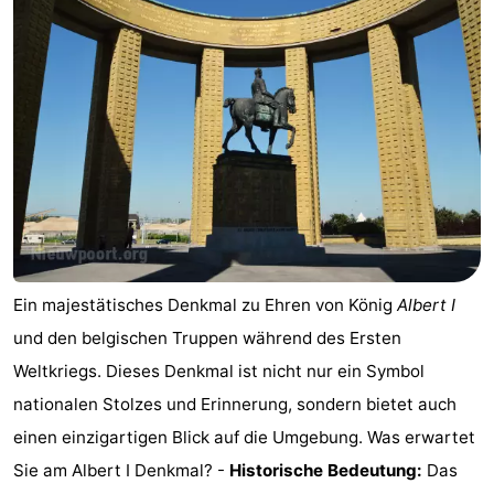
Westende
-
Nieuwpoort
-
Oostduinkerke
-
aan
Westende
Hotels
zee
Zimmer
(mit
Lastminutes
Ein majestätisches Denkmal zu Ehren von König
Albert I
Frühstück)
Strand
und den belgischen Truppen während des Ersten
Weltkriegs. Dieses Denkmal ist nicht nur ein Symbol
Sehen
nationalen Stolzes und Erinnerung, sondern bietet auch
&
-
einen einzigartigen Blick auf die Umgebung. Was erwartet
Sie am Albert I Denkmal? -
Historische Bedeutung:
Das
tun
Museen
-