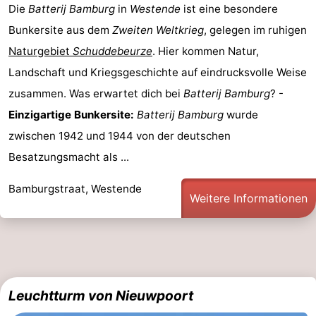
Die
Batterij Bamburg
in
Westende
ist eine besondere
-
Bunkersite aus dem
Zweiten Weltkrieg
, gelegen im ruhigen
Naturgebiet
Schuddebeurze
. Hier kommen Natur,
Schwimmbader
-
Landschaft und Kriegsgeschichte auf eindrucksvolle Weise
Radfahren
-
zusammen. Was erwartet dich bei
Batterij Bamburg
? -
Einzigartige Bunkersite:
Batterij Bamburg
wurde
Wandern
-
zwischen 1942 und 1944 von der deutschen
Reiten
-
Besatzungsmacht als ...
Golfplatze
-
Bamburgstraat, Westende
Weitere Informationen
Surfen
Essen
und
Veranstaltungen
trinken
Praktisch
Leuchtturm von Nieuwpoort
Forum