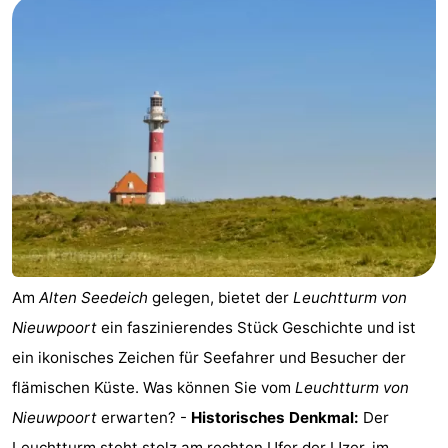
Route
-
Parken
-
Küstetram
Medizin
Adressen
Region
Westflandern
Am
Alten Seedeich
gelegen, bietet der
Leuchtturm von
-
Nieuwpoort
ein faszinierendes Stück Geschichte und ist
Brügge
-
ein ikonisches Zeichen für Seefahrer und Besucher der
flämischen Küste. Was können Sie vom
Leuchtturm von
Gent
-
Nieuwpoort
erwarten? -
Historisches Denkmal:
Der
Ypern
Die
Leuchtturm steht stolz am rechten Ufer der IJzer, im