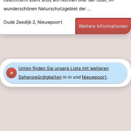
wunderschönen Naturschutzgebiet der ...
Küste
-
Oude Zeedijk 2, Nieuwpoort
Natur
-
Weitere Informationen
Het
Knokke-
-
Zwin
Heist
Zeebrugge
-
Blankenberge
-
Unten finden Sie unsere Liste mit weiteren
»
Wenduine
-
Sehenswürdigkeiten
in in und
Nieuwpoort
.
De
-
Haan
Bredene
-
Ostende
-
Middelkerke
-