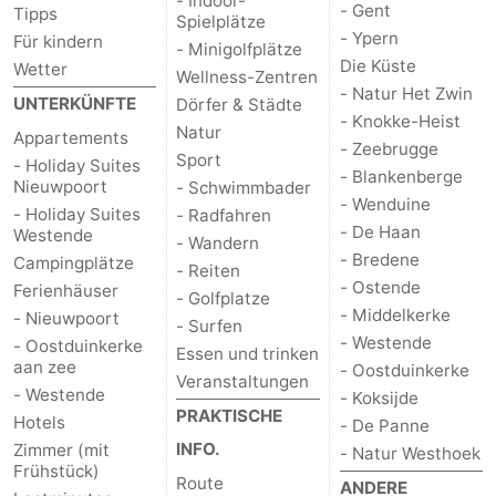
- Indoor-
- Gent
Tipps
Spielplätze
- Ypern
Für kindern
- Minigolfplätze
Die Küste
Wetter
Wellness-Zentren
- Natur Het Zwin
UNTERKÜNFTE
Dörfer & Städte
- Knokke-Heist
Natur
Appartements
- Zeebrugge
Sport
- Holiday Suites
- Blankenberge
Nieuwpoort
- Schwimmbader
- Wenduine
- Holiday Suites
- Radfahren
- De Haan
Westende
- Wandern
- Bredene
Campingplätze
- Reiten
- Ostende
Ferienhäuser
- Golfplatze
- Middelkerke
- Nieuwpoort
- Surfen
- Westende
- Oostduinkerke
Essen und trinken
aan zee
- Oostduinkerke
Veranstaltungen
- Westende
- Koksijde
PRAKTISCHE
Hotels
- De Panne
INFO.
Zimmer (mit
- Natur Westhoek
Frühstück)
Route
ANDERE