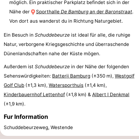
möglich. Ein praktischer Parkplatz befindet sich in der
Küste
-
Nähe der
Sporthalle
De Bamburg
an der
Baronstraat
.
Von dort aus wanderst du in Richtung Naturgebiet.
Natur
-
Ein Besuch in
Schuddebeurze
ist ideal für alle, die ruhige
Het
Knokke-
-
Natur, verborgene Kriegsgeschichte und überraschende
Zwin
Heist
Zeebrugge
-
Dünenlandschaften nahe der Küste mögen.
Blankenberge
-
Außerdem ist
Schuddebeurze
in der Nähe der folgenden
Sehenswürdigkeiten:
Batterij Bamburg
(±350 m),
Westgolf
Wenduine
-
Golf Club
(±1,3 km),
Watersporthuis
(±1,4 km),
De
-
Kinderbauernhof Lettenhof
(±1,8 km) &
Albert I Denkmal
(±1,9 km).
Haan
Bredene
-
Fur Information
Ostende
-
Schuddebeurzeweg, Westende
Middelkerke
-