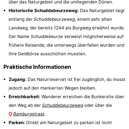
über das Naturgebiet und die umliegenden Dünen.
Route
Historische Schuddebeurzeweg:
Das Naturgebiet liegt
entlang der
Schuddebeurzeweg
, einem sehr alten
-
Landweg, der bereits 1244 als
Burgweg
erwähnt wurde.
Parken
-
Der Name
Schuddebeurze
verweist möglicherweise auf
frühere Reisende, die unterwegs überfallen wurden und
Küstetram
Medizin
ihre Geldbörse ausschütten mussten.
Adressen
Region
Praktische Informationen
Westflandern
Zugang:
Das Naturreservat ist frei zugänglich, du musst
-
jedoch auf den markierten Wegen bleiben.
Erreichbarkeit:
Wanderer erreichen die Bunkersite über
Brügge
-
den Weg ab der
Schuddebeurzeweg
oder über die
Gent
-
Bamburgstraat
.
Parken:
Direkt am Naturgebiet zu parken ist nicht
Ypern
Die