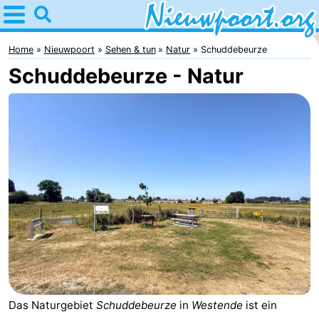
Home
Nieuwpoort
Home
Nieuwpoort
Sehen & tun
Natur
Schuddebeurze
Schuddebeurze - Natur
Tipps
Für
kindern
Übernachten
Appartements
-
Holiday
-
Suites
Holiday
Campingplätze
Nieuwpoort
Suites
Ferienhäuser
Das Naturgebiet
Schuddebeurze
in
Westende
ist ein