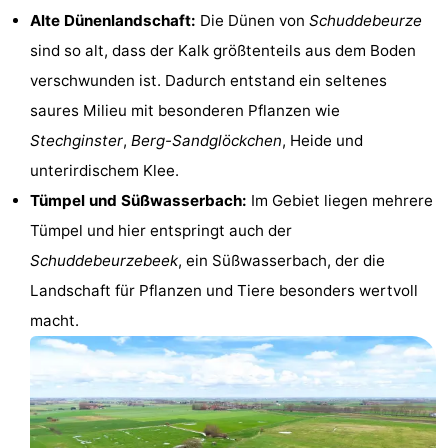
Alte Dünenlandschaft:
Die Dünen von
Schuddebeurze
Denkmäler
-
sind so alt, dass der Kalk größtenteils aus dem Boden
Aussichtspunkte
Attraktionen
verschwunden ist. Dadurch entstand ein seltenes
saures Milieu mit besonderen Pflanzen wie
-
Stechginster
,
Berg-Sandglöckchen
, Heide und
Bauernhöfe
-
unterirdischem Klee.
Tümpel und Süßwasserbach:
Im Gebiet liegen mehrere
Spielplätze
-
Tümpel und hier entspringt auch der
Indoor-
-
Schuddebeurzebeek
, ein Süßwasserbach, der die
Landschaft für Pflanzen und Tiere besonders wertvoll
Spielplätze
Minigolfplätze
Wellness-
macht.
Zentren
Dörfer
&
Natur
Städte
Sport