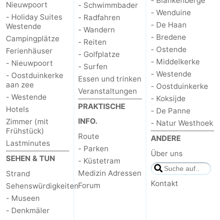
- Blankenberge
Nieuwpoort
- Schwimmbader
- Wenduine
- Holiday Suites
- Radfahren
- De Haan
Westende
- Wandern
- Bredene
Campingplätze
- Reiten
- Ostende
Ferienhäuser
- Golfplatze
- Middelkerke
- Nieuwpoort
- Surfen
- Westende
- Oostduinkerke
Essen und trinken
aan zee
- Oostduinkerke
Veranstaltungen
- Westende
- Koksijde
PRAKTISCHE
Hotels
- De Panne
INFO.
Zimmer (mit
- Natur Westhoek
Frühstück)
Route
ANDERE
Lastminutes
- Parken
Über uns
SEHEN & TUN
- Küstetram
Medizin Adressen
Strand
Kontakt
Forum
Sehenswürdigkeiten
- Museen
- Denkmäler