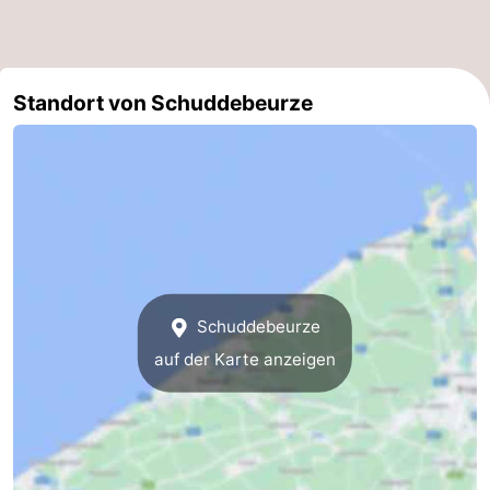
Westende
-
Oostduinkerke
-
Standort von Schuddebeurze
Koksijde
-
De
-
Panne
Natur
Wetter
Westhoek
Kontakt
Schuddebeurze
auf der Karte anzeigen