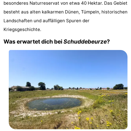
besonderes Naturreservat von etwa 40 Hektar. Das Gebiet
Westende
-
besteht aus alten kalkarmen Dünen, Tümpeln, historischen
Nieuwpoort
-
Landschaften und auffälligen Spuren der
Kriegsgeschichte.
Oostduinkerke
-
Was erwartet dich bei
Schuddebeurze
?
aan
Westende
Hotels
zee
Zimmer
(mit
Lastminutes
Frühstück)
Strand
Sehen
&
-
tun
Museen
-