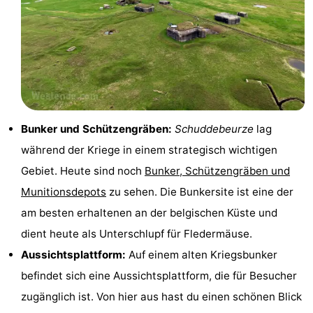
-
Schwimmbader
-
Radfahren
-
Wandern
-
Bunker und Schützengräben:
Schuddebeurze
lag
Reiten
-
während der Kriege in einem strategisch wichtigen
Gebiet. Heute sind noch
Bunker, Schützengräben und
Golfplatze
-
Munitionsdepots
zu sehen. Die Bunkersite ist eine der
Surfen
Essen
am besten erhaltenen an der belgischen Küste und
dient heute als Unterschlupf für Fledermäuse.
und
Veranstaltungen
Aussichtsplattform:
Auf einem alten Kriegsbunker
trinken
Praktisch
befindet sich eine Aussichtsplattform, die für Besucher
zugänglich ist. Von hier aus hast du einen schönen Blick
Forum