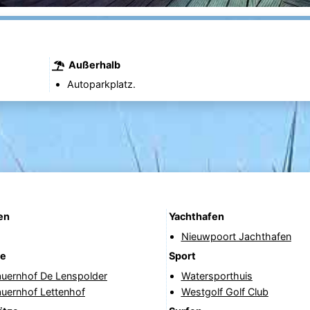
Außerhalb
Autoparkplatz.
en
Yachthafen
Nieuwpoort Jachthafen
fe
Sport
auernhof De Lenspolder
Watersporthuis
auernhof Lettenhof
Westgolf Golf Club