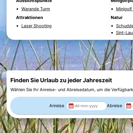
Aussichtspunkte
Minigolfpl
Warande Turm
Minigol
Attraktionen
Natur
Laser Shooting
Schudde
Sint-Lau
Finden Sie Urlaub zu jeder Jahreszeit
Wählen Sie Ihr Anreise- und Abreisedatum, um die Verfügbark
Anreise
Abreise