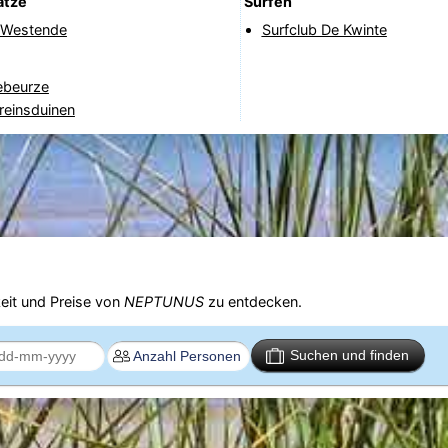
ätze
Surfen
f Westende
Surfclub De Kwinte
beurze
reinsduinen
eit und Preise von
NEPTUNUS
zu entdecken.
Suchen und finden