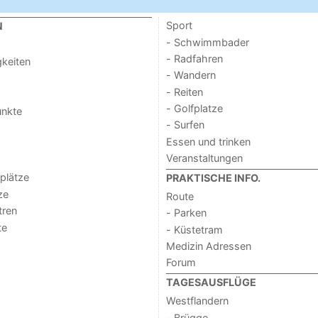
Sport
N
- Schwimmbader
- Radfahren
keiten
- Wandern
- Reiten
- Golfplatze
unkte
- Surfen
Essen und trinken
Veranstaltungen
lplätze
PRAKTISCHE INFO.
ze
Route
tren
- Parken
te
- Küstetram
Medizin Adressen
Forum
TAGESAUSFLÜGE
Westflandern
- Brügge