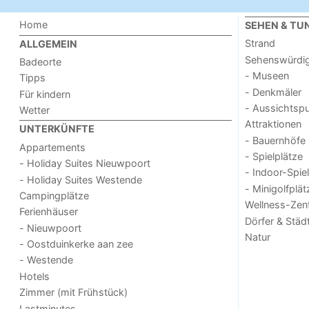
Home
SEHEN & TU
Strand
ALLGEMEIN
Sehenswürdig
Badeorte
- Museen
Tipps
- Denkmäler
Für kindern
- Aussichtsp
Wetter
Attraktionen
UNTERKÜNFTE
- Bauernhöfe
Appartements
- Spielplätze
- Holiday Suites Nieuwpoort
- Indoor-Spie
- Holiday Suites Westende
- Minigolfplät
Campingplätze
Wellness-Zen
Ferienhäuser
Dörfer & Städ
- Nieuwpoort
Natur
- Oostduinkerke aan zee
- Westende
Hotels
Zimmer (mit Frühstück)
Lastminutes