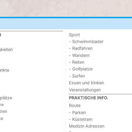
Sport
N
- Schwimmbader
- Radfahren
keiten
- Wandern
- Reiten
- Golfplatze
unkte
- Surfen
Essen und trinken
Veranstaltungen
lplätze
PRAKTISCHE INFO.
ze
Route
tren
- Parken
te
- Küstetram
Medizin Adressen