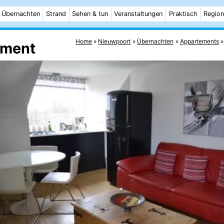
Übernachten
Strand
Sehen & tun
Veranstaltungen
Praktisch
Region
Home
Nieuwpoort
Übernachten
Appartements
ement