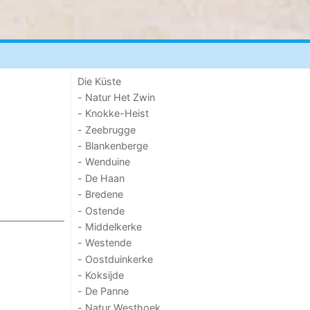
Die Küste
- Natur Het Zwin
- Knokke-Heist
- Zeebrugge
- Blankenberge
- Wenduine
- De Haan
- Bredene
- Ostende
- Middelkerke
- Westende
- Oostduinkerke
- Koksijde
- De Panne
- Natur Westhoek