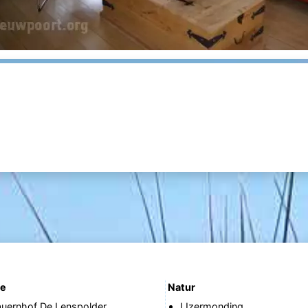
fe
Natur
auernhof De Lenspolder
IJzermonding