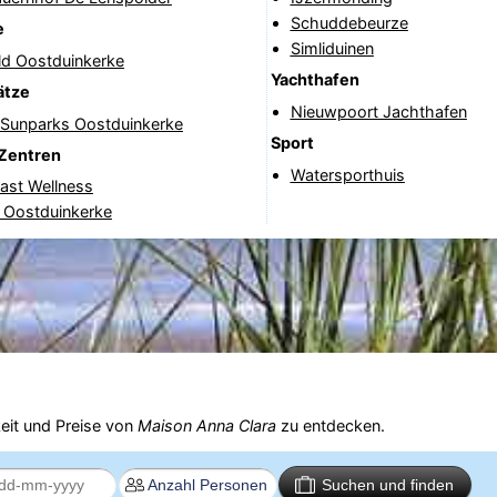
Schuddebeurze
e
Simliduinen
ld Oostduinkerke
Yachthafen
ätze
Nieuwpoort Jachthafen
f Sunparks Oostduinkerke
Sport
Zentren
Watersporthuis
ast Wellness
 Oostduinkerke
eit und Preise von
Maison Anna Clara
zu entdecken.
Suchen und finden