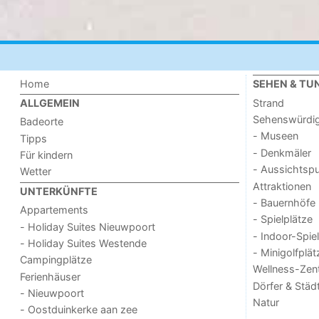
Home
SEHEN & TU
Strand
ALLGEMEIN
Sehenswürdig
Badeorte
- Museen
Tipps
- Denkmäler
Für kindern
- Aussichtsp
Wetter
Attraktionen
UNTERKÜNFTE
- Bauernhöfe
Appartements
- Spielplätze
- Holiday Suites Nieuwpoort
- Indoor-Spie
- Holiday Suites Westende
- Minigolfplät
Campingplätze
Wellness-Zen
Ferienhäuser
Dörfer & Städ
- Nieuwpoort
Natur
- Oostduinkerke aan zee