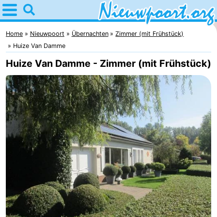
Home
Nieuwpoort
Home
Nieuwpoort
Übernachten
Zimmer (mit Frühstück)
Huize Van Damme
Tipps
Huize Van Damme - Zimmer (mit Frühstück)
Für
kindern
Übernachten
Appartements
-
Holiday
-
Suites
Holiday
Campingplätze
Nieuwpoort
Suites
Ferienhäuser