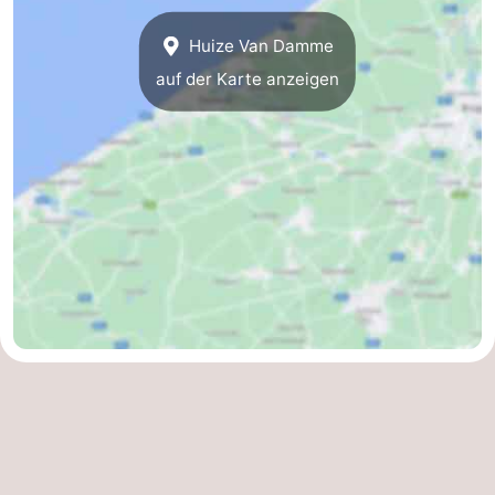
Westende
-
Huize Van Damme
auf der Karte anzeigen
Oostduinkerke
-
Koksijde
-
De
-
Panne
Natur
Wetter
Westhoek
Kontakt