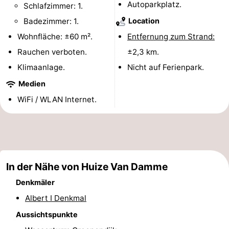
Autoparkplatz.
Schlafzimmer: 1.
Denkmäler
-
Badezimmer: 1.
Location
Aussichtspunkte
Attraktionen
Wohnfläche: ±60 m².
Entfernung zum Strand:
Rauchen verboten.
±2,3 km.
-
Klimaanlage.
Nicht auf Ferienpark.
Bauernhöfe
-
Medien
WiFi / WLAN Internet.
Spielplätze
-
Indoor-
-
Spielplätze
Minigolfplätze
Wellness-
In der Nähe von Huize Van Damme
Zentren
Dörfer
Denkmäler
&
Natur
Albert I Denkmal
Aussichtspunkte
Städte
Sport