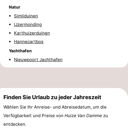
Natur
Route
Simliduinen
-
IJzermonding
Karthuizerduinen
Parken
-
Hannecartbos
Küstetram
Medizin
Yachthafen
Nieuwpoort Jachthafen
Adressen
Region
Westflandern
-
Finden Sie Urlaub zu jeder Jahreszeit
Brügge
-
Wählen Sie Ihr Anreise- und Abreisedatum, um die
Gent
-
Verfügbarkeit und Preise von
Huize Van Damme
zu
entdecken.
Ypern
Die