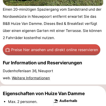
Westende
-
Einen 20-minütigen Spaziergang vom Sandstrand und der
Nordseeküste in Nieuwpoort entfernt erwartet Sie das
Nieuwpoort
-
B&B Huize Van Damme. Dieses Bed & Breakfast verfügt
Oostduinkerke
-
über einen eigenen Garten mit einer Terrasse. Sie können
2 Fahrräder kostenfrei nutzen.
aan
Westende
Hotels
zee
Zimmer
Preise hier ansehen
und direkt online reservieren
(mit
Lastminutes
Fur Information und Reservierungen
Frühstück)
Strand
Dudenhofenlaan 36, Nieuport
web.
Weitere Informationen
Sehen
&
-
Eigenschaften von Huize Van Damme
Außerhalb
tun
Museen
-
Max. 2 personen.