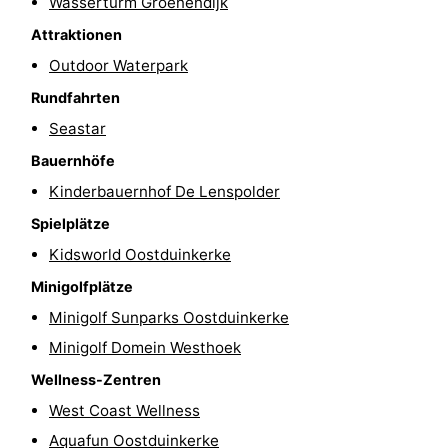
Wasserturm Groenendijk
-
Attraktionen
Outdoor Waterpark
Schwimmbader
-
Rundfahrten
Radfahren
-
Seastar
Bauernhöfe
Wandern
-
Kinderbauernhof De Lenspolder
Reiten
-
Spielplätze
Golfplatze
-
Kidsworld Oostduinkerke
Minigolfplätze
Surfen
Essen
Minigolf Sunparks Oostduinkerke
und
Veranstaltungen
Minigolf Domein Westhoek
Wellness-Zentren
trinken
Praktisch
West Coast Wellness
Forum
Aquafun Oostduinkerke