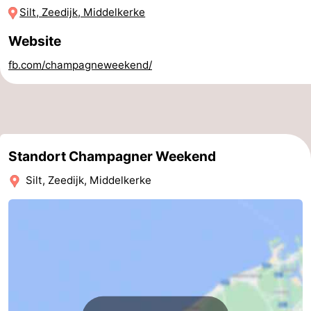
Silt, Zeedijk, Middelkerke
Route
Website
-
fb.com/champagneweekend/
Parken
-
Küstetram
Medizin
Adressen
Region
Standort Champagner Weekend
Westflandern
Silt, Zeedijk, Middelkerke
-
Brügge
-
Gent
-
Ypern
Die