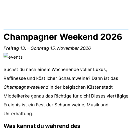
Westende
-
Nieuwpoort
-
Oostduinkerke
-
Champagner Weekend 2026
aan
Westende
Hotels
Freitag 13.
–
Sonntag 15. November 2026
zee
Zimmer
Suchst du nach einem Wochenende voller Luxus,
(mit
Lastminutes
Raffinesse und köstlicher Schaumweine? Dann ist das
Frühstück)
Strand
Champagneweekend
in der belgischen Küstenstadt
Middelkerke
genau das Richtige für dich! Dieses viertägige
Sehen
Ereignis ist ein Fest der Schaumweine, Musik und
&
-
Unterhaltung.
Was kannst du während des
tun
Museen
-