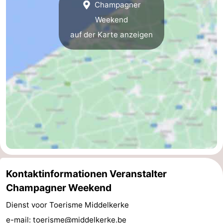
Champagner
Küste
-
Weekend
auf der Karte anzeigen
Natur
-
Het
Knokke-
-
Zwin
Heist
Zeebrugge
-
Blankenberge
-
Wenduine
-
De
-
Kontaktinformationen Veranstalter
Haan
Bredene
-
Champagner Weekend
Ostende
-
Dienst voor Toerisme Middelkerke
Middelkerke
-
e-mail:
toerisme@middelkerke.be