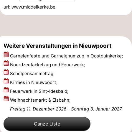
url:
www.middelkerke.be
Westende
-
Oostduinkerke
-
Koksijde
-
Weitere Veranstaltungen in Nieuwpoort
De
-
Garnelenfeste und Garnelenumzug in Oostduinkerke;
Panne
Natur
Wetter
Noordzeefackelzug und Feuerwerk;
Schelpensammeltag;
Westhoek
Kontakt
Kirmes in Nieuwpoort;
Feuerwerk in Sint-Idesbald;
Weihnachtsmarkt & Eisbahn;
Freitag 11. Dezember 2026
–
Sonntag 3. Januar 2027
Ganze Liste