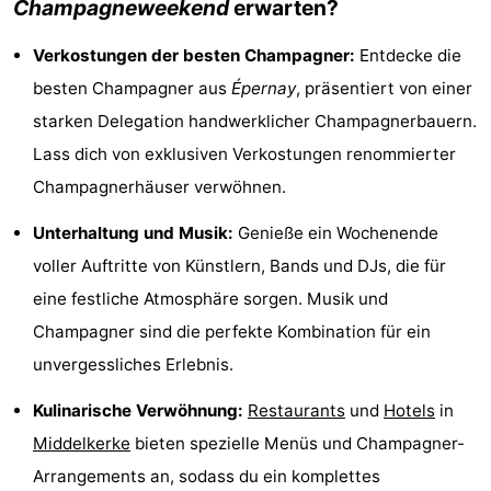
Champagneweekend
erwarten?
Denkmäler
-
Verkostungen der besten Champagner:
Entdecke die
Aussichtspunkte
Attraktionen
besten Champagner aus
Épernay
, präsentiert von einer
starken Delegation handwerklicher Champagnerbauern.
-
Lass dich von exklusiven Verkostungen renommierter
Bauernhöfe
-
Champagnerhäuser verwöhnen.
Spielplätze
-
Unterhaltung und Musik:
Genieße ein Wochenende
voller Auftritte von Künstlern, Bands und DJs, die für
Indoor-
-
eine festliche Atmosphäre sorgen. Musik und
Spielplätze
Minigolfplätze
Wellness-
Champagner sind die perfekte Kombination für ein
unvergessliches Erlebnis.
Zentren
Dörfer
Kulinarische Verwöhnung:
Restaurants
und
Hotels
in
&
Natur
Middelkerke
bieten spezielle Menüs und Champagner-
Städte
Sport
Arrangements an, sodass du ein komplettes