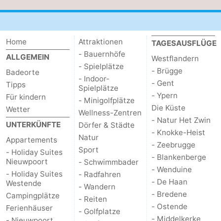
Home
Attraktionen
TAGESAUSFLÜGE
- Bauernhöfe
ALLGEMEIN
Westflandern
- Spielplätze
- Brügge
Badeorte
- Indoor-
- Gent
Tipps
Spielplätze
- Ypern
Für kindern
- Minigolfplätze
Die Küste
Wetter
Wellness-Zentren
- Natur Het Zwin
UNTERKÜNFTE
Dörfer & Städte
- Knokke-Heist
Natur
Appartements
- Zeebrugge
Sport
- Holiday Suites
- Blankenberge
Nieuwpoort
- Schwimmbader
- Wenduine
- Holiday Suites
- Radfahren
- De Haan
Westende
- Wandern
- Bredene
Campingplätze
- Reiten
- Ostende
Ferienhäuser
- Golfplatze
- Middelkerke
- Nieuwpoort