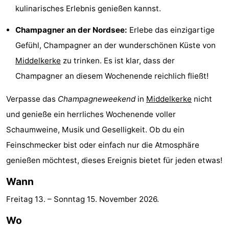
kulinarisches Erlebnis genießen kannst.
-
Champagner an der Nordsee:
Erlebe das einzigartige
Schwimmbader
-
Gefühl, Champagner an der wunderschönen Küste von
Radfahren
-
Middelkerke
zu trinken. Es ist klar, dass der
Champagner an diesem Wochenende reichlich fließt!
Wandern
-
Verpasse das
Champagneweekend
in
Middelkerke
nicht
Reiten
-
und genieße ein herrliches Wochenende voller
Golfplatze
-
Schaumweine, Musik und Geselligkeit. Ob du ein
Feinschmecker bist oder einfach nur die Atmosphäre
Surfen
Essen
genießen möchtest, dieses Ereignis bietet für jeden etwas!
und
Veranstaltungen
Wann
trinken
Praktisch
Freitag 13.
–
Sonntag 15. November 2026
.
Wo
Forum