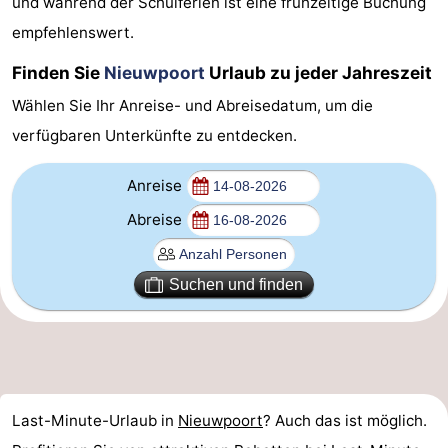
und während der Schulferien ist eine frühzeitige Buchung
Westende
-
empfehlenswert.
Nieuwpoort
-
Finden Sie
Nieuwpoort
Urlaub zu jeder Jahreszeit
Wählen Sie Ihr Anreise- und Abreisedatum, um die
Oostduinkerke
-
verfügbaren Unterkünfte zu entdecken.
aan
Westende
Hotels
Anreise
zee
Zimmer
Abreise
(mit
Lastminutes
Suchen und finden
Frühstück)
Strand
Sehen
&
-
Last-Minute-Urlaub in
Nieuwpoort
? Auch das ist möglich.
tun
Museen
-