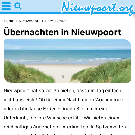
Home
Nieuwpoort
Home
Nieuwpoort
Übernachten
Übernachten in Nieuwpoort
Tipps
Für
kindern
Übernachten
Appartements
-
Nieuwpoort
hat so viel zu bieten, dass ein Tag einfach
nicht ausreicht! Ob für einen Nacht, einen Wochenende
Holiday
-
oder richtig lange Ferien – finden Sie immer eine
Suites
Holiday
Campingplätze
Unterkunft, die Ihre Wünsche erfüllt. Wir bieten einen
reichhaltiges Angebot an Unterkünften. In Spitzenzeiten
Nieuwpoort
Suites
Ferienhäuser