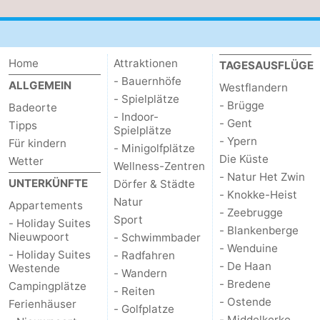
Küste
-
Natur
-
Home
Attraktionen
TAGESAUSFLÜGE
- Bauernhöfe
ALLGEMEIN
Westflandern
Het
Knokke-
-
- Spielplätze
- Brügge
Badeorte
- Indoor-
Zwin
Heist
Zeebrugge
-
- Gent
Tipps
Spielplätze
- Ypern
Für kindern
- Minigolfplätze
Blankenberge
-
Die Küste
Wetter
Wellness-Zentren
- Natur Het Zwin
UNTERKÜNFTE
Dörfer & Städte
Wenduine
-
- Knokke-Heist
Natur
Appartements
- Zeebrugge
De
-
Sport
- Holiday Suites
- Blankenberge
Nieuwpoort
- Schwimmbader
- Wenduine
Haan
Bredene
-
- Holiday Suites
- Radfahren
- De Haan
Westende
- Wandern
Ostende
-
- Bredene
Campingplätze
- Reiten
- Ostende
Ferienhäuser
- Golfplatze
Middelkerke
-
- Middelkerke