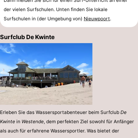
Dann melden Sie sich für einen Surf-Unterricht an einer
der vielen Surfschulen. Unten finden Sie lokale
Westende
-
Surfschulen in (der Umgebung von)
Nieuwpoort
.
Oostduinkerke
-
Surfclub De Kwinte
Koksijde
-
De
-
Panne
Natur
Wetter
Westhoek
Kontakt
Erleben Sie das Wassersportabenteuer beim Surfclub
De
Kwinte
in
Westende
, dem perfekten Ziel sowohl für Anfänger
als auch für erfahrene Wassersportler. Was bietet der