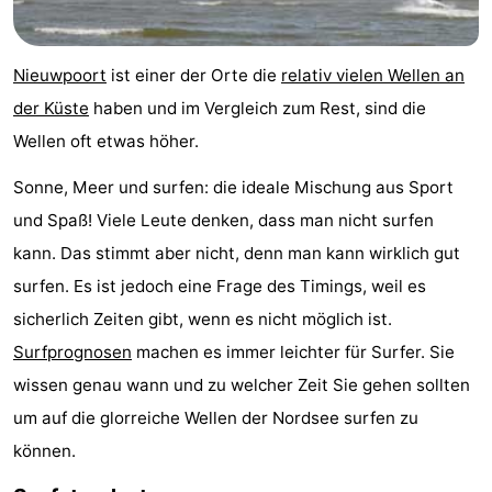
Westende
-
Nieuwpoort
ist einer der Orte die
relativ vielen Wellen an
Nieuwpoort
-
der Küste
haben und im Vergleich zum Rest, sind die
Oostduinkerke
-
Wellen oft etwas höher.
aan
Westende
Hotels
Sonne, Meer und surfen: die ideale Mischung aus Sport
und Spaß! Viele Leute denken, dass man nicht surfen
zee
Zimmer
kann. Das stimmt aber nicht, denn man kann wirklich gut
(mit
Lastminutes
surfen. Es ist jedoch eine Frage des Timings, weil es
sicherlich Zeiten gibt, wenn es nicht möglich ist.
Frühstück)
Strand
Surfprognosen
machen es immer leichter für Surfer. Sie
Sehen
wissen genau wann und zu welcher Zeit Sie gehen sollten
um auf die glorreiche Wellen der Nordsee surfen zu
&
-
können.
tun
Museen
-