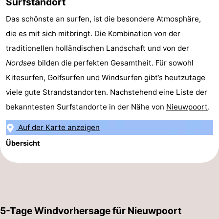
Surfstandort
Denkmäler
-
Das schönste an surfen, ist die besondere Atmosphäre,
die es mit sich mitbringt. Die Kombination von der
Aussichtspunkte
Attraktionen
traditionellen holländischen Landschaft und von der
-
Nordsee
bilden die perfekten Gesamtheit. Für sowohl
Kitesurfen, Golfsurfen und Windsurfen gibt’s heutzutage
Bauernhöfe
-
viele gute Strandstandorten. Nachstehend eine Liste der
Spielplätze
-
bekanntesten Surfstandorte in der Nähe von
Nieuwpoort
.
Indoor-
-
Auf der Karte anzeigen
Übersicht
Spielplätze
Minigolfplätze
Wellness-
Zentren
Dörfer
&
Natur
5-Tage Windvorhersage für Nieuwpoort
Städte
Sport