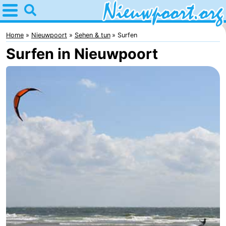
Home
Nieuwpoort
Home
Nieuwpoort
Sehen & tun
Surfen
Surfen in Nieuwpoort
Tipps
Für
kindern
Übernachten
Appartements
-
Holiday
-
Suites
Holiday
Campingplätze
Nieuwpoort
Suites
Ferienhäuser