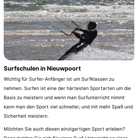
Küste
-
Natur
-
Het
Knokke-
-
Zwin
Heist
Zeebrugge
-
Blankenberge
-
Surfschulen in Nieuwpoort
Wichtig für Surfer-Anfänger ist um Surfklassen zu
Wenduine
-
nehmen. Surfen ist eine der härtesten Sportarten um die
De
-
Basis zu meistern und wenn man Surfunterricht nimmt
kann man den Sport viel schneller, und mit mehr Spaß und
Haan
Bredene
-
Sicherheit meistern.
Ostende
-
Möchten Sie auch diesen einzigartigen Sport erleben?
Middelkerke
-