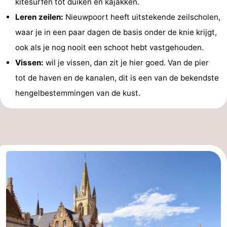
kitesurfen tot duiken en kajakken.
Leren zeilen:
Nieuwpoort heeft uitstekende zeilscholen,
De
-
waar je in een paar dagen de basis onder de knie krijgt,
Haan
Bredene
-
ook als je nog nooit een schoot hebt vastgehouden.
Vissen:
wil je vissen, dan zit je hier goed. Van de pier
Oostende
-
tot de haven en de kanalen, dit is een van de bekendste
Middelkerke
-
hengelbestemmingen van de kust.
Westende
-
Oostduinkerke
-
Koksijde
-
De
-
Panne
Natuur
Weer
Westhoek
Contact