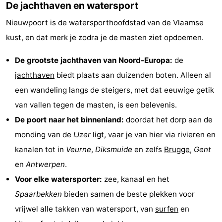
De jachthaven en watersport
Vlaanderen
-
Nieuwpoort is de watersporthoofdstad van de Vlaamse
kust, en dat merk je zodra je de masten ziet opdoemen.
Brugge
-
De grootste jachthaven van Noord-Europa:
de
Gent
-
jachthaven
biedt plaats aan duizenden boten. Alleen al
Ieper
De
een wandeling langs de steigers, met dat eeuwige getik
van vallen tegen de masten, is een belevenis.
Kust
-
De poort naar het binnenland:
doordat het dorp aan de
Natuur
-
monding van de
IJzer
ligt, vaar je van hier via rivieren en
kanalen tot in
Veurne
,
Diksmuide
en zelfs
Brugge
,
Gent
Het
Knokke-
-
en
Antwerpen
.
Zwin
Heist
Zeebrugge
-
Voor elke watersporter:
zee, kanaal en het
Spaarbekken
bieden samen de beste plekken voor
Blankenberge
-
vrijwel alle takken van watersport, van
surfen
en
Wenduine
-