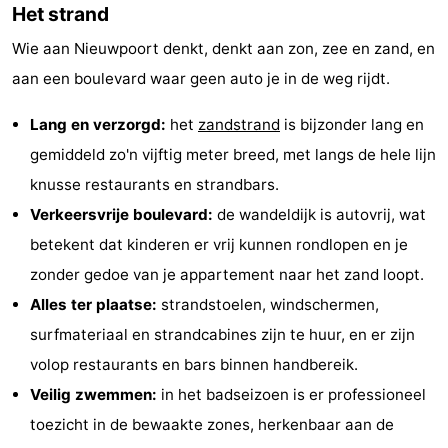
Het strand
Steden
Sporten
Wie aan Nieuwpoort denkt, denkt aan zon, zee en zand, en
-
aan een boulevard waar geen auto je in de weg rijdt.
Zwembaden
-
Lang en verzorgd:
het
zandstrand
is bijzonder lang en
gemiddeld zo'n vijftig meter breed, met langs de hele lijn
Fietsen
-
knusse restaurants en strandbars.
Wandelen
-
Verkeersvrije boulevard:
de wandeldijk is autovrij, wat
betekent dat kinderen er vrij kunnen rondlopen en je
Paardrijden
-
zonder gedoe van je appartement naar het zand loopt.
Golfbanen
-
Alles ter plaatse:
strandstoelen, windschermen,
surfmateriaal en strandcabines zijn te huur, en er zijn
Surfen
Eten
volop restaurants en bars binnen handbereik.
en
Jachthaven
Veilig zwemmen:
in het badseizoen is er professioneel
toezicht in de bewaakte zones, herkenbaar aan de
drinken
Evenementen