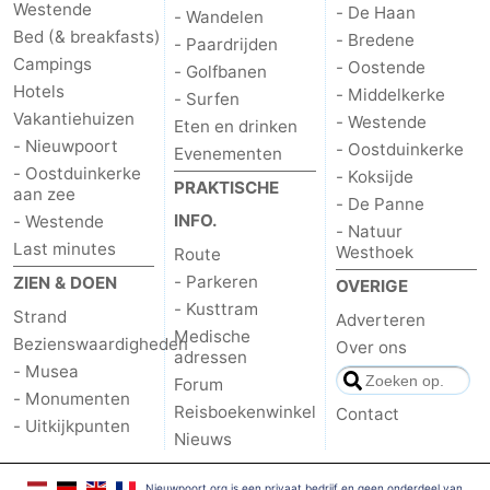
Westende
- De Haan
- Wandelen
Bed (& breakfasts)
- Bredene
- Paardrijden
Campings
- Oostende
- Golfbanen
Hotels
- Middelkerke
- Surfen
Vakantiehuizen
- Westende
Eten en drinken
- Nieuwpoort
- Oostduinkerke
Evenementen
- Oostduinkerke
- Koksijde
PRAKTISCHE
aan zee
- De Panne
INFO.
- Westende
- Natuur
Last minutes
Westhoek
Route
- Parkeren
ZIEN & DOEN
OVERIGE
- Kusttram
Strand
Adverteren
Medische
Bezienswaardigheden
Over ons
adressen
- Musea
Forum
- Monumenten
Reisboekenwinkel
Contact
- Uitkijkpunten
Nieuws
Nieuwpoort.org is een privaat bedrijf en geen onderdeel van