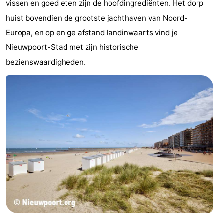
vissen en goed eten zijn de hoofdingrediënten. Het dorp
Musea
-
huist bovendien de grootste jachthaven van Noord-
Europa, en op enige afstand landinwaarts vind je
Monumenten
-
Nieuwpoort-Stad met zijn historische
Uitkijkpunten
Attracties
bezienswaardigheden.
-
Boerderijen
-
Speeltuinen
-
Binnenspeeltuinen
-
Minigolfbanen
Wellness
centra
Dorpen
&
Natuur