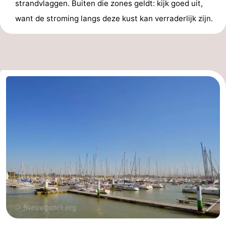
strandvlaggen. Buiten die zones geldt: kijk goed uit,
Praktisch
want de stroming langs deze kust kan verraderlijk zijn.
Forum
Route
-
Parkeren
-
Kusttram
Reisboekenwinkel
Nieuws
Medische
adressen
Regio
West-