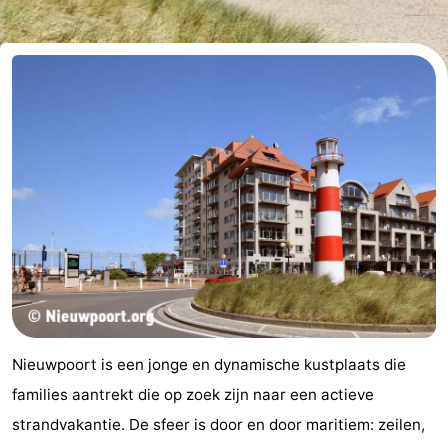
Westende
breakfasts)
Hotels
Vakantiehuizen
-
Nieuwpoort
-
Oostduinkerke
-
aan
Westende
Last
zee
minutes
Strand
Zien
Nieuwpoort is een jonge en dynamische kustplaats die
&
Bezienswaardigheden
families aantrekt die op zoek zijn naar een actieve
strandvakantie. De sfeer is door en door maritiem: zeilen,
doen
-