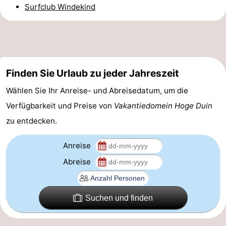
Surfclub Windekind
Route
-
Parken
-
Finden Sie Urlaub zu jeder Jahreszeit
Küstetram
Medizin
Wählen Sie Ihr Anreise- und Abreisedatum, um die
Verfügbarkeit und Preise von
Vakantiedomein Hoge Duin
Adressen
Region
zu entdecken.
Westflandern
Anreise
-
Abreise
Brügge
-
Gent
-
Suchen und finden
Ypern
Die