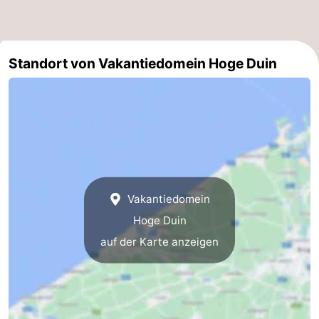
Küste
-
Natur
-
Standort von Vakantiedomein Hoge Duin
Het
Knokke-
-
Zwin
Heist
Zeebrugge
-
Blankenberge
-
Wenduine
-
Vakantiedomein
De
-
Hoge Duin
auf der Karte anzeigen
Haan
Bredene
-
Ostende
-
Middelkerke
-