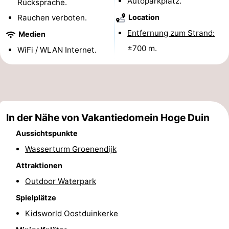
Autoparkplatz.
Rücksprache.
Denkmäler
-
Rauchen verboten.
Location
Entfernung zum Strand:
Medien
Aussichtspunkte
Attraktionen
±700 m.
WiFi / WLAN Internet.
-
Bauernhöfe
-
Spielplätze
-
In der Nähe von Vakantiedomein Hoge Duin
Indoor-
-
Aussichtspunkte
Wasserturm Groenendijk
Spielplätze
Minigolfplätze
Wellness-
Attraktionen
Zentren
Dörfer
Outdoor Waterpark
&
Natur
Spielplätze
Kidsworld Oostduinkerke
Städte
Sport