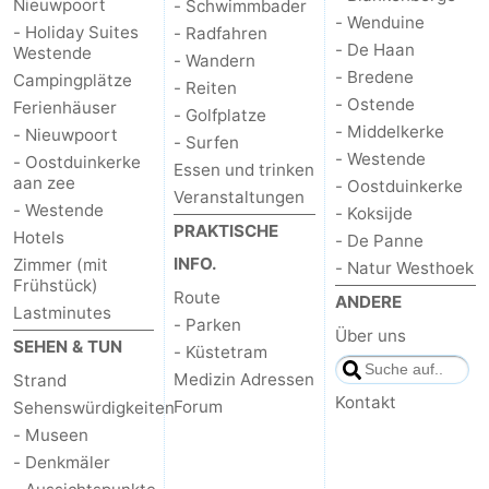
Nieuwpoort
- Schwimmbader
- Wenduine
- Holiday Suites
- Radfahren
- De Haan
Westende
- Wandern
- Bredene
Campingplätze
- Reiten
- Ostende
Ferienhäuser
- Golfplatze
- Middelkerke
- Nieuwpoort
- Surfen
- Westende
- Oostduinkerke
Essen und trinken
aan zee
- Oostduinkerke
Veranstaltungen
- Westende
- Koksijde
PRAKTISCHE
Hotels
- De Panne
INFO.
Zimmer (mit
- Natur Westhoek
Frühstück)
Route
ANDERE
Lastminutes
- Parken
Über uns
SEHEN & TUN
- Küstetram
Medizin Adressen
Strand
Kontakt
Forum
Sehenswürdigkeiten
- Museen
- Denkmäler