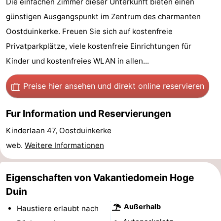
Die einfachen Zimmer dieser Unterkunft bieten einen
Westende
-
günstigen Ausgangspunkt im Zentrum des charmanten
Oostduinkerke. Freuen Sie sich auf kostenfreie
Nieuwpoort
-
Privatparkplätze, viele kostenfreie Einrichtungen für
Oostduinkerke
-
Kinder und kostenfreies WLAN in allen...
aan
Westende
Hotels
Preise hier ansehen
und direkt online reservieren
zee
Zimmer
Fur Information und Reservierungen
(mit
Lastminutes
Kinderlaan 47, Oostduinkerke
web.
Weitere Informationen
Frühstück)
Strand
Sehen
Eigenschaften von Vakantiedomein Hoge
&
-
Duin
Außerhalb
Haustiere erlaubt nach
tun
Museen
-