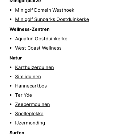
Minigolfplätze
-
Minigolf Domein Westhoek
Minigolf Sunparks Oostduinkerke
Schwimmbader
-
Wellness-Zentren
Radfahren
-
Aquafun Oostduinkerke
West Coast Wellness
Wandern
-
Natur
Reiten
-
Karthuizerduinen
Simliduinen
Golfplatze
-
Hannecartbos
Surfen
Essen
Ter Yde
Zeebermduinen
und
Veranstaltungen
Spelleplekke
trinken
Praktisch
IJzermonding
Surfen
Forum