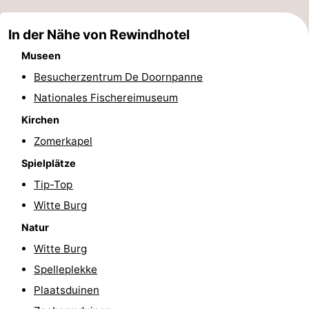
-
In der Nähe von Rewindhotel
Schwimmbader
-
Museen
Besucherzentrum De Doornpanne
Radfahren
-
Nationales Fischereimuseum
Wandern
-
Kirchen
Zomerkapel
Reiten
-
Spielplätze
Golfplatze
-
Tip-Top
Witte Burg
Surfen
Essen
Natur
und
Veranstaltungen
Witte Burg
trinken
Praktisch
Spelleplekke
Plaatsduinen
Forum