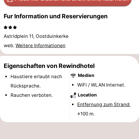
Denkmäler
-
Fur Information und Reservierungen
Aussichtspunkte
Attraktionen
Astridplein 11, Oostduinkerke
-
web.
Weitere Informationen
Bauernhöfe
-
Spielplätze
-
Eigenschaften von Rewindhotel
Medien
Haustiere erlaubt nach
Indoor-
-
WiFi / WLAN Internet.
Rücksprache.
Spielplätze
Minigolfplätze
Wellness-
Rauchen verboten.
Location
Entfernung zum Strand:
Zentren
Dörfer
±100 m.
&
Natur
Städte
Sport