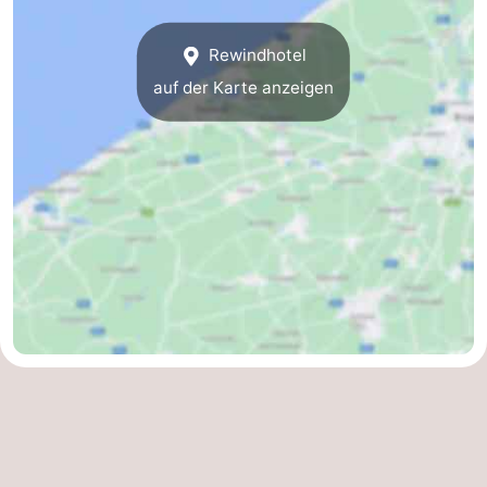
Westende
-
Rewindhotel
Oostduinkerke
-
auf der Karte anzeigen
Koksijde
-
De
-
Panne
Natur
Wetter
Westhoek
Kontakt