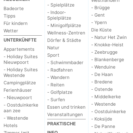
Westflandern
- Spielplätze
- Brügge
Badeorte
- Indoor-
- Gent
Tipps
Spielplätze
- Ypern
Für kindern
- Minigolfplätze
Die Küste
Wetter
Wellness-Zentren
- Natur Het Zwin
UNTERKÜNFTE
Dörfer & Städte
- Knokke-Heist
Natur
Appartements
- Zeebrugge
Sport
- Holiday Suites
- Blankenberge
Nieuwpoort
- Schwimmbader
- Wenduine
- Holiday Suites
- Radfahren
- De Haan
Westende
- Wandern
- Bredene
Campingplätze
- Reiten
- Ostende
Ferienhäuser
- Golfplatze
- Middelkerke
- Nieuwpoort
- Surfen
- Westende
- Oostduinkerke
Essen und trinken
aan zee
- Oostduinkerke
Veranstaltungen
- Westende
- Koksijde
PRAKTISCHE
Hotels
- De Panne
INFO.
Zimmer (mit