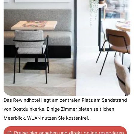
Westende
-
Nieuwpoort
-
Oostduinkerke
-
aan
Westende
Hotels
zee
Zimmer
(mit
Lastminutes
Frühstück)
Strand
Das Rewindhotel liegt am zentralen Platz am Sandstrand
Sehen
von Oostduinkerke. Einige Zimmer bieten seitlichen
&
-
Meerblick. WLAN nutzen Sie kostenfrei.
tun
Museen
-
Preise hier ansehen
und direkt online reservieren