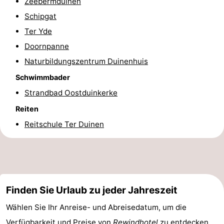
Zeebermduinen
Route
Schipgat
Ter Yde
-
Doornpanne
Parken
-
Naturbildungszentrum Duinenhuis
Schwimmbader
Küstetram
Medizin
Strandbad Oostduinkerke
Adressen
Region
Reiten
Reitschule Ter Duinen
Westflandern
-
Brügge
-
Finden Sie Urlaub zu jeder Jahreszeit
Gent
-
Wählen Sie Ihr Anreise- und Abreisedatum, um die
Ypern
Die
Verfügbarkeit und Preise von
Rewindhotel
zu entdecken.