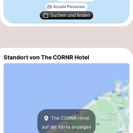
Küste
-
Suchen und finden
Natur
-
Het
Knokke-
-
Zwin
Heist
Zeebrugge
-
Standort von The CORNR Hotel
Blankenberge
-
Wenduine
-
De
-
Haan
Bredene
-
Ostende
-
The CORNR Hotel
auf der Karte anzeigen
Middelkerke
-