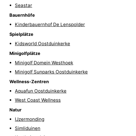
Seastar
-
Bauernhöfe
Schwimmbader
-
Kinderbauernhof De Lenspolder
Spielplätze
Radfahren
-
Kidsworld Oostduinkerke
Wandern
-
Minigolfplätze
Minigolf Domein Westhoek
Reiten
-
Minigolf Sunparks Oostduinkerke
Golfplatze
-
Wellness-Zentren
Surfen
Essen
Aquafun Oostduinkerke
West Coast Wellness
und
Veranstaltungen
Natur
trinken
Praktisch
IJzermonding
Simliduinen
Forum