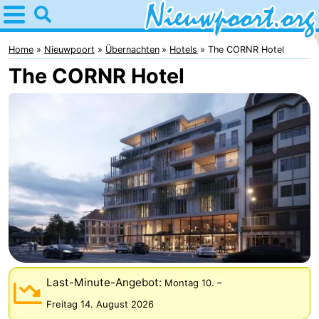
Home
Nieuwpoort
Home
Nieuwpoort
Übernachten
Hotels
The CORNR Hotel
The CORNR Hotel
Tipps
Für
kindern
Übernachten
Appartements
-
Holiday
-
Suites
Holiday
Campingplätze
Last-Minute-Angebot:
Montag 10.
–
Nieuwpoort
Suites
Ferienhäuser
Freitag 14. August 2026