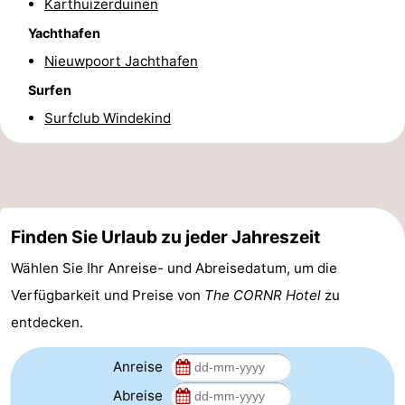
Karthuizerduinen
Route
Yachthafen
Nieuwpoort Jachthafen
-
Surfen
Parken
-
Surfclub Windekind
Küstetram
Medizin
Adressen
Region
Westflandern
Finden Sie Urlaub zu jeder Jahreszeit
Wählen Sie Ihr Anreise- und Abreisedatum, um die
-
Verfügbarkeit und Preise von
The CORNR Hotel
zu
Brügge
-
entdecken.
Gent
-
Anreise
Ypern
Die
Abreise