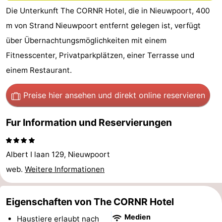
Die Unterkunft The CORNR Hotel, die in Nieuwpoort, 400
Westende
-
m von Strand Nieuwpoort entfernt gelegen ist, verfügt
Nieuwpoort
-
über Übernachtungsmöglichkeiten mit einem
Fitnesscenter, Privatparkplätzen, einer Terrasse und
Oostduinkerke
-
einem Restaurant.
aan
Westende
Hotels
Preise hier ansehen
und direkt online reservieren
zee
Zimmer
Fur Information und Reservierungen
(mit
Lastminutes
Frühstück)
Strand
Albert I laan 129, Nieuwpoort
Sehen
web.
Weitere Informationen
&
-
Eigenschaften von The CORNR Hotel
tun
Museen
-
Medien
Haustiere erlaubt nach