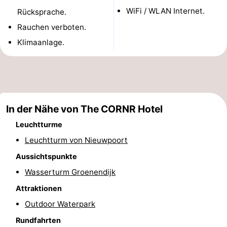
WiFi / WLAN Internet.
Rücksprache.
Denkmäler
-
Rauchen verboten.
Aussichtspunkte
Attraktionen
Klimaanlage.
-
Bauernhöfe
-
Spielplätze
-
In der Nähe von The CORNR Hotel
Leuchtturme
Indoor-
-
Leuchtturm von Nieuwpoort
Spielplätze
Minigolfplätze
Wellness-
Aussichtspunkte
Wasserturm Groenendijk
Zentren
Dörfer
Attraktionen
&
Natur
Outdoor Waterpark
Städte
Sport
Rundfahrten