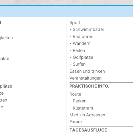
Sport
N
- Schwimmbader
- Radfahren
keiten
- Wandern
- Reiten
- Golfplatze
unkte
- Surfen
Essen und trinken
Veranstaltungen
lplätze
PRAKTISCHE INFO.
ze
Route
tren
- Parken
te
- Küstetram
Medizin Adressen
Forum
TAGESAUSFLÜGE