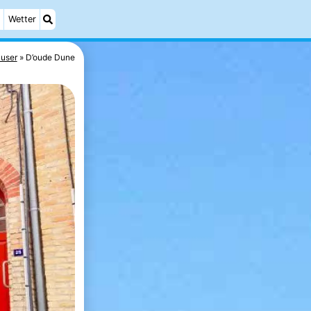
Wetter
äuser
D’oude Dune