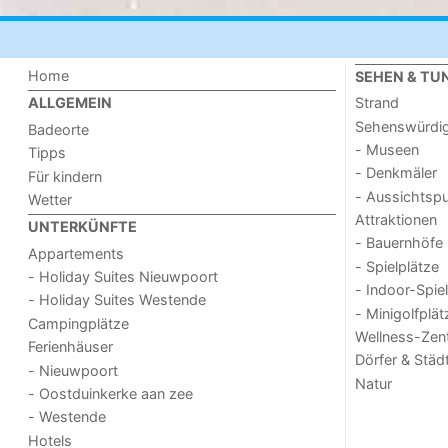
Home
SEHEN & TU
Strand
ALLGEMEIN
Sehenswürdig
Badeorte
- Museen
Tipps
- Denkmäler
Für kindern
- Aussichtsp
Wetter
Attraktionen
UNTERKÜNFTE
- Bauernhöfe
Appartements
- Spielplätze
- Holiday Suites Nieuwpoort
- Indoor-Spie
- Holiday Suites Westende
- Minigolfplät
Campingplätze
Wellness-Zen
Ferienhäuser
Dörfer & Städ
- Nieuwpoort
Natur
- Oostduinkerke aan zee
- Westende
Hotels