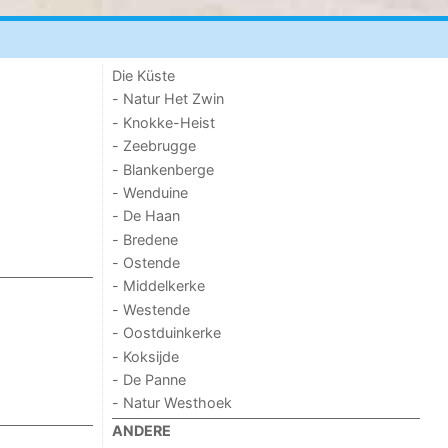
Die Küste
- Natur Het Zwin
- Knokke-Heist
- Zeebrugge
- Blankenberge
- Wenduine
- De Haan
- Bredene
- Ostende
- Middelkerke
- Westende
- Oostduinkerke
- Koksijde
- De Panne
- Natur Westhoek
ANDERE