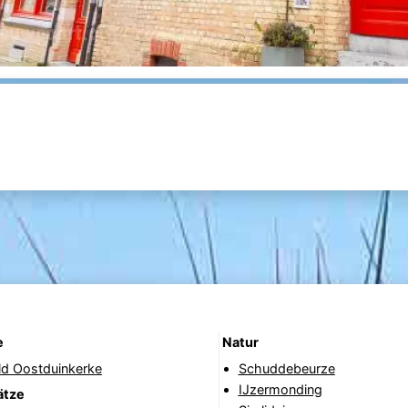
e
Natur
ld Oostduinkerke
Schuddebeurze
IJzermonding
ätze