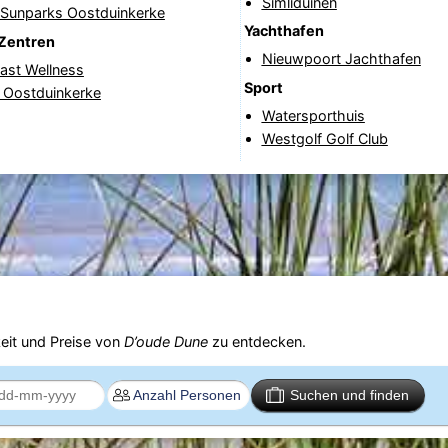
Simliduinen
f Sunparks Oostduinkerke
Yachthafen
Zentren
Nieuwpoort Jachthafen
ast Wellness
Sport
 Oostduinkerke
Watersporthuis
Westgolf Golf Club
eit und Preise von
D’oude Dune
zu entdecken.
Suchen und finden