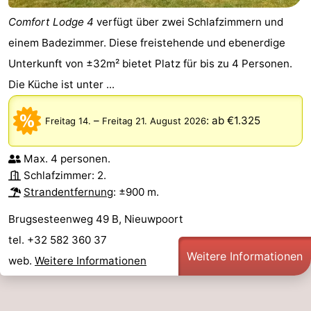
-
Comfort Lodge 4
verfügt über zwei Schlafzimmern und
einem Badezimmer. Diese freistehende und ebenerdige
Schwimmbader
-
Unterkunft von ±32m² bietet Platz für bis zu 4 Personen.
Radfahren
-
Die Küche ist unter ...
Wandern
-
–
:
ab €1.325
Freitag 14.
Freitag 21. August 2026
Reiten
-
Max. 4 personen.
Schlafzimmer: 2.
Golfplatze
-
Strandentfernung
: ±900 m.
Surfen
Essen
Brugsesteenweg 49 B, Nieuwpoort
und
Veranstaltungen
tel. +32 582 360 37
Weitere Informationen
web.
Weitere Informationen
trinken
Praktisch
Forum