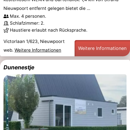
Nieuwpoort entfernt gelegen bietet die ...
Küste
-
Max. 4 personen.
Natur
-
Schlafzimmer: 2.
Haustiere erlaubt nach Rücksprache.
Het
Knokke-
-
Victorlaan 1/623, Nieuwpoort
Weitere Informationen
Zwin
Heist
Zeebrugge
-
web.
Weitere Informationen
Blankenberge
-
Dunenestje
Wenduine
-
De
-
Haan
Bredene
-
Ostende
-
Middelkerke
-