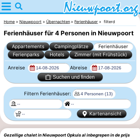
Home
Nieuwpoort
Home
Nieuwpoort
Übernachten
Ferienhäuser
filterd
Ferienhäuser für 4 Personen in Nieuwpoort
Tipps
Appartements
Campingplätze
Ferienhäuser
Für
Ferienparks
Hotels
Zimmer (mit Frühstück)
kindern
Übernachten
Anreise
Abreise
Appartements
Suchen und finden
-
Filtern Ferienhäuser:
Holiday
-
Kartenansicht
Suites
Holiday
Campingplätze
Nieuwpoort
Suites
Ferienhäuser
Gezellige chalet in Nieuwpoort Opkuis al inbegrepen in de prijs