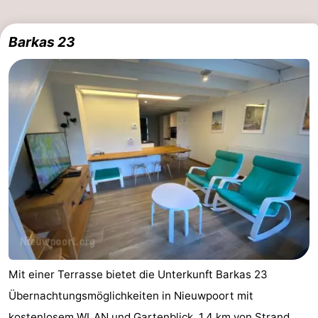
Route
Barkas 23
-
Parken
-
Küstetram
Medizin
Adressen
Region
Westflandern
-
Brügge
-
Mit einer Terrasse bietet die Unterkunft Barkas 23
Gent
-
Übernachtungsmöglichkeiten in Nieuwpoort mit
Ypern
Die
kostenlosem WLAN und Gartenblick. 1,4 km von Strand