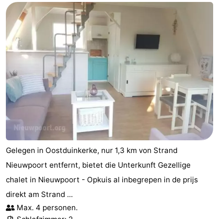
Westende
-
Nieuwpoort
-
Oostduinkerke
-
aan
Westende
Hotels
zee
Zimmer
(mit
Lastminutes
Frühstück)
Strand
Gelegen in Oostduinkerke, nur 1,3 km von Strand
Nieuwpoort entfernt, bietet die Unterkunft Gezellige
Sehen
chalet in Nieuwpoort - Opkuis al inbegrepen in de prijs
&
-
direkt am Strand ...
Max. 4 personen.
tun
Museen
-