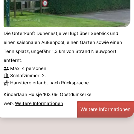
Westende
-
Oostduinkerke
-
Die Unterkunft Dunenestje verfügt über Seeblick und
Koksijde
-
einen saisonalen Außenpool, einen Garten sowie einen
De
-
Tennisplatz, ungefähr 1,3 km von Strand Nieuwpoort
entfernt.
Panne
Natur
Wetter
Max. 4 personen.
Schlafzimmer: 2.
Westhoek
Kontakt
Haustiere erlaubt nach Rücksprache.
Kinderlaan Huisje 163 69, Oostduinkerke
web.
Weitere Informationen
Weitere Informationen