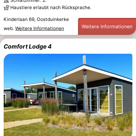
Schlafzimmer: 2.
Haustiere erlaubt nach Rücksprache.
Denkmäler
-
Kinderlaan 69, Oostduinkerke
Aussichtspunkte
Attraktionen
Weitere Informationen
web.
Weitere Informationen
-
Comfort Lodge 4
Bauernhöfe
-
Spielplätze
-
Indoor-
-
Spielplätze
Minigolfplätze
Wellness-
Zentren
Dörfer
&
Natur
Städte
Sport