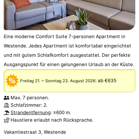
Küste
-
Natur
-
Eine moderne Comfort Suite 7-personen Apartment in
Het
Knokke-
-
Westende. Jedes Apartment ist komfortabel eingerichtet
Zwin
Heist
Zeebrugge
-
und mit gutem Schlafkomfort ausgestattet. Der perfekte
Ausgangspunkt für einen gelungenen Urlaub an der Küste.
Blankenberge
-
Wenduine
-
–
:
ab €635
Freitag 21.
Sonntag 23. August 2026
De
-
Max. 7 personen.
Schlafzimmer: 2.
Haan
Bredene
-
Strandentfernung
: ±600 m.
Haustiere erlaubt nach Rücksprache.
Ostende
-
Vakantiestraat 3, Westende
Middelkerke
-