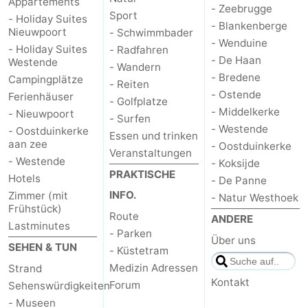
Appartements
- Zeebrugge
Sport
- Holiday Suites
- Blankenberge
Nieuwpoort
- Schwimmbader
- Wenduine
- Holiday Suites
- Radfahren
- De Haan
Westende
- Wandern
- Bredene
Campingplätze
- Reiten
- Ostende
Ferienhäuser
- Golfplatze
- Middelkerke
- Nieuwpoort
- Surfen
- Westende
- Oostduinkerke
Essen und trinken
aan zee
- Oostduinkerke
Veranstaltungen
- Westende
- Koksijde
PRAKTISCHE
Hotels
- De Panne
INFO.
Zimmer (mit
- Natur Westhoek
Frühstück)
Route
ANDERE
Lastminutes
- Parken
Über uns
SEHEN & TUN
- Küstetram
Medizin Adressen
Strand
Kontakt
Forum
Sehenswürdigkeiten
- Museen