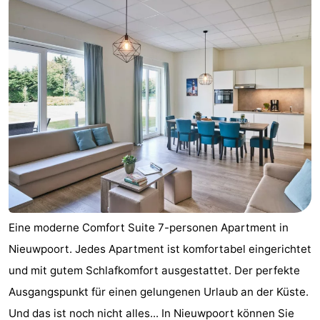
Westende
-
Nieuwpoort
-
Oostduinkerke
-
aan
Westende
Hotels
zee
Zimmer
(mit
Lastminutes
Frühstück)
Strand
Eine moderne Comfort Suite 7-personen Apartment in
Sehen
Nieuwpoort. Jedes Apartment ist komfortabel eingerichtet
und mit gutem Schlafkomfort ausgestattet. Der perfekte
&
-
Ausgangspunkt für einen gelungenen Urlaub an der Küste.
tun
Museen
-
Und das ist noch nicht alles... In Nieuwpoort können Sie