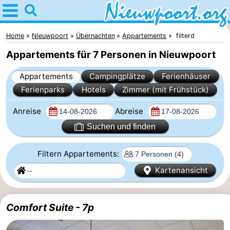
Home
Nieuwpoort
Home
Nieuwpoort
Übernachten
Appartements
filterd
Appartements für 7 Personen in Nieuwpoort
Tipps
Appartements
Campingplätze
Ferienhäuser
Für
Ferienparks
Hotels
Zimmer (mit Frühstück)
kindern
Übernachten
Anreise
Abreise
Appartements
Suchen und finden
-
Filtern Appartements:
Kartenansicht
Holiday
-
Suites
Holiday
Campingplätze
Comfort Suite - 7p
Nieuwpoort
Suites
Ferienhäuser