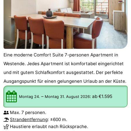
-
Schwimmbader
-
Radfahren
-
Wandern
-
Eine moderne Comfort Suite 7-personen Apartment in
Reiten
-
Westende. Jedes Apartment ist komfortabel eingerichtet
und mit gutem Schlafkomfort ausgestattet. Der perfekte
Golfplatze
-
Ausgangspunkt für einen gelungenen Urlaub an der Küste.
Surfen
Essen
–
:
ab €1.595
Montag 24.
Montag 31. August 2026
und
Veranstaltungen
Max. 7 personen.
trinken
Praktisch
Strandentfernung
: ±600 m.
Haustiere erlaubt nach Rücksprache.
Forum