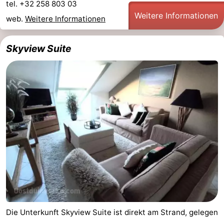
tel. +32 258 803 03
Weitere Informationen
Westende
-
web.
Weitere Informationen
Oostduinkerke
-
Skyview Suite
Koksijde
-
De
-
Panne
Natur
Wetter
Westhoek
Kontakt
Die Unterkunft Skyview Suite ist direkt am Strand, gelegen