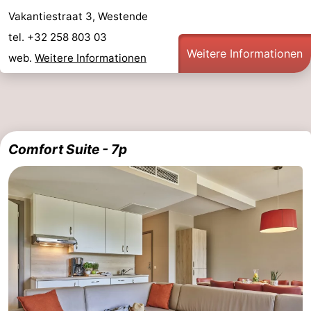
Vakantiestraat 3, Westende
Route
tel. +32 258 803 03
-
Weitere Informationen
web.
Weitere Informationen
Parken
-
Küstetram
Medizin
Adressen
Region
Comfort Suite - 7p
Westflandern
-
Brügge
-
Gent
-
Ypern
Die