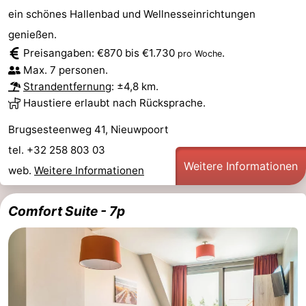
ein schönes Hallenbad und Wellnesseinrichtungen
Denkmäler
-
genießen.
Aussichtspunkte
Attraktionen
Preisangaben: €870 bis €1.730
.
pro Woche
Max. 7 personen.
-
Strandentfernung
: ±4,8 km.
Haustiere erlaubt nach Rücksprache.
Bauernhöfe
-
Brugsesteenweg 41, Nieuwpoort
Spielplätze
-
tel. +32 258 803 03
Weitere Informationen
web.
Weitere Informationen
Indoor-
-
Spielplätze
Minigolfplätze
Wellness-
Comfort Suite - 7p
Zentren
Dörfer
&
Natur
Städte
Sport