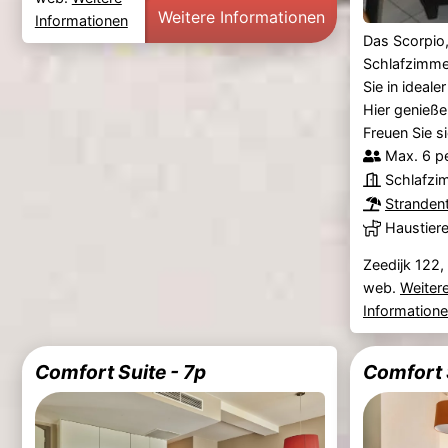
Weitere Informationen
Informationen
Das Scorpio,
Schlafzimme
Sie in ideal
Hier genieße
Freuen Sie si
Max. 6 p
Schlafzi
Stranden
Haustier
Zeedijk 122,
web.
Weiter
Information
Comfort Suite - 7p
Comfort 