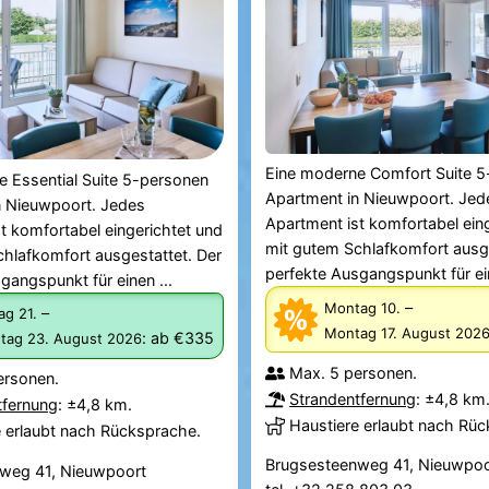
Eine moderne Comfort Suite 
 Essential Suite 5-personen
Apartment in Nieuwpoort. Jed
n Nieuwpoort. Jedes
Apartment ist komfortabel ein
t komfortabel eingerichtet und
mit gutem Schlafkomfort ausge
hlafkomfort ausgestattet. Der
perfekte Ausgangspunkt für ein
gangspunkt für einen ...
–
Montag 10.
–
ag 21.
Montag 17. August 202
:
ab €335
tag 23. August 2026
Max. 5 personen.
ersonen.
Strandentfernung
: ±4,8 km
tfernung
: ±4,8 km.
Haustiere erlaubt nach Rü
e erlaubt nach Rücksprache.
Brugsesteenweg 41, Nieuwpoo
weg 41, Nieuwpoort