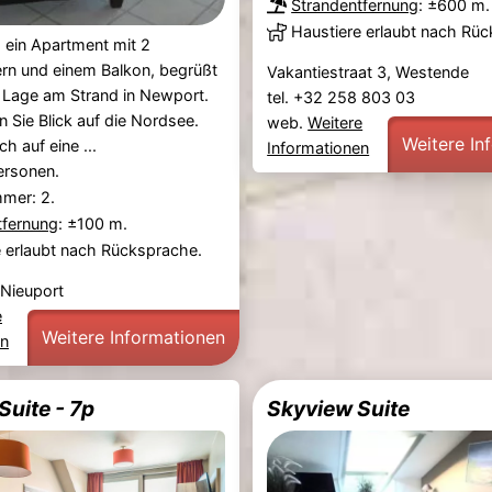
Strandentfernung
: ±600 m.
Haustiere erlaubt nach Rü
 ein Apartment mit 2
rn und einem Balkon, begrüßt
Vakantiestraat 3, Westende
er Lage am Strand in Newport.
tel. +32 258 803 03
n Sie Blick auf die Nordsee.
web.
Weitere
Weitere In
ch auf eine ...
Informationen
ersonen.
mmer: 2.
tfernung
: ±100 m.
e erlaubt nach Rücksprache.
 Nieuport
e
Weitere Informationen
en
Suite - 7p
Skyview Suite