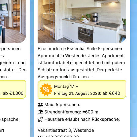
5-personen
Eine moderne Essential Suite 5-personen
es
Apartment in Westende. Jedes Apartment
gerichtet und
ist komfortabel eingerichtet und mit gutem
stattet. Der
Schlafkomfort ausgestattet. Der perfekte
en ...
Ausgangspunkt für einen ...
–
Montag 17.
:
ab €1.300
:
ab €640
6
Freitag 21. August 2026
Max. 5 personen.
.
Strandentfernung
: ±600 m.
cksprache.
Haustiere erlaubt nach Rücksprache.
rt
Vakantiestraat 3, Westende