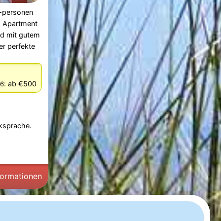
5-personen
s Apartment
nd mit gutem
er perfekte
:
ab €500
26
cksprache.
formationen