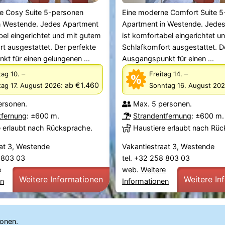
e Cosy Suite 5-personen
Eine moderne Comfort Suite 
n Westende. Jedes Apartment
Apartment in Westende. Jede
bel eingerichtet und mit gutem
ist komfortabel eingerichtet u
t ausgestattet. Der perfekte
Schlafkomfort ausgestattet. D
t für einen gelungenen ...
Ausgangspunkt für einen ...
–
–
ag 10.
Freitag 14.
:
ab €1.460
ag 17. August 2026
Sonntag 16. August 20
ersonen.
Max. 5 personen.
tfernung
: ±600 m.
Strandentfernung
: ±600 m.
e erlaubt nach Rücksprache.
Haustiere erlaubt nach Rü
at 3, Westende
Vakantiestraat 3, Westende
8 803 03
tel. +32 258 803 03
e
web.
Weitere
Weitere Informationen
Weitere In
en
Informationen
sonen.