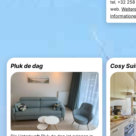
tel. +32 25
web.
Weiter
Information
Pluk de dag
Cosy Suit