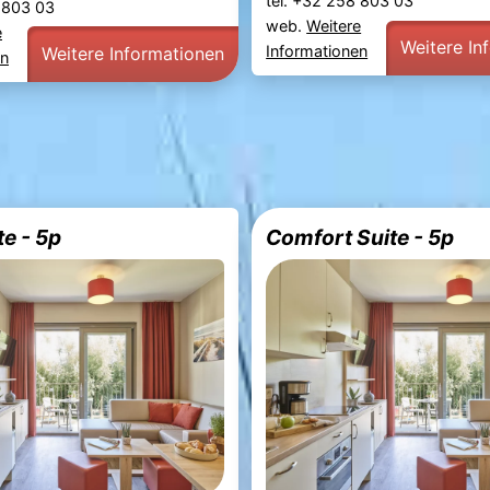
tel. +32 258 803 03
8 803 03
web.
Weitere
e
Weitere In
Informationen
Weitere Informationen
en
e - 5p
Comfort Suite - 5p