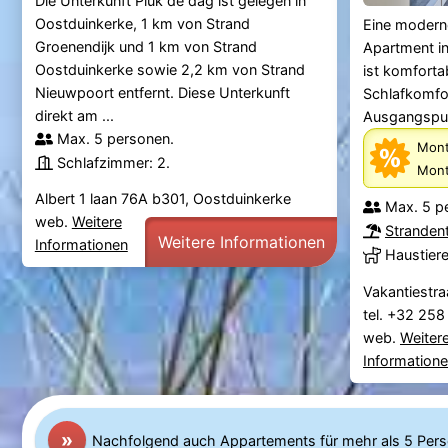
Die Unterkunft Pluk de dag ist gelegen in
Oostduinkerke, 1 km von Strand
Eine modern
Groenendijk und 1 km von Strand
Apartment i
Oostduinkerke sowie 2,2 km von Strand
ist komforta
Nieuwpoort entfernt. Diese Unterkunft
Schlafkomfor
direkt am ...
Ausgangspunk
Max. 5 personen.
Mont
Schlafzimmer: 2.
Mont
Albert 1 laan 76A b301, Oostduinkerke
Max. 5 p
web.
Weitere
Stranden
Weitere Informationen
Informationen
Haustier
Vakantiestra
tel. +32 25
web.
Weiter
Information
»
Nachfolgend auch Appartements für mehr als 5 Per