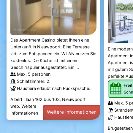
Das Apartment Casino bietet Ihnen eine
Unterkunft in Nieuwpoort. Eine Terrasse
Eine moderne
lädt zum Entspannen ein. WLAN nutzen Sie
Apartment i
kostenlos. Die Küche ist mit einem
Apartment is
Geschirrspüler ausgestattet. Ein ...
mit gutem Sc
Max. 5 personen.
perfekte Aus
Schlafzimmer: 2.
Freit
Haustiere erlaubt nach Rücksprache.
Sonn
Albert I laan 162 bus 103, Nieuwpoort
Max. 5 p
web.
Weitere
Stranden
Weitere Informationen
Informationen
Haustier
Brugsesteen