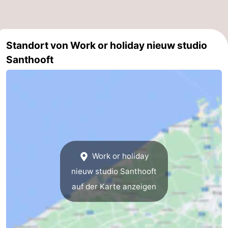
Küste
-
Natur
-
Standort von Work or holiday nieuw studio
Santhooft
Het
Knokke-
-
Zwin
Heist
Zeebrugge
-
Blankenberge
-
Wenduine
-
De
-
Work or holiday
nieuw studio Santhooft
Haan
Bredene
-
auf der Karte anzeigen
Ostende
-
Middelkerke
-