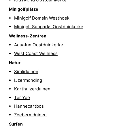
-
Minigolfplätze
Minigolf Domein Westhoek
Schwimmbader
-
Minigolf Sunparks Oostduinkerke
Radfahren
-
Wellness-Zentren
Aquafun Oostduinkerke
Wandern
-
West Coast Wellness
Reiten
-
Natur
Simliduinen
Golfplatze
-
IJzermonding
Surfen
Essen
Karthuizerduinen
Ter Yde
und
Veranstaltungen
Hannecartbos
trinken
Praktisch
Zeebermduinen
Surfen
Forum