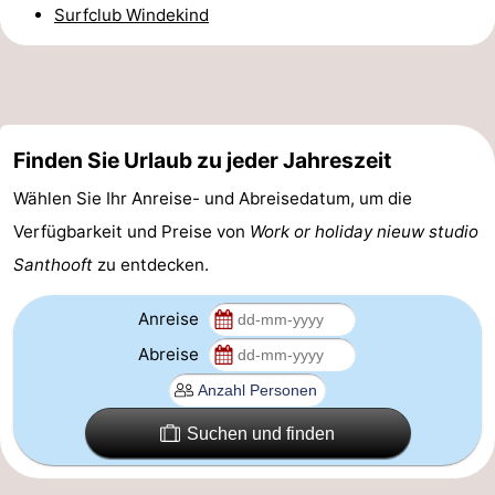
Surfclub Windekind
Route
-
Parken
-
Finden Sie Urlaub zu jeder Jahreszeit
Küstetram
Medizin
Wählen Sie Ihr Anreise- und Abreisedatum, um die
Verfügbarkeit und Preise von
Work or holiday nieuw studio
Adressen
Region
Santhooft
zu entdecken.
Westflandern
Anreise
-
Abreise
Brügge
-
Gent
-
Suchen und finden
Ypern
Die