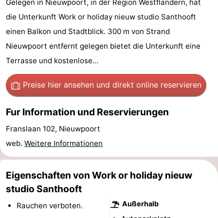
Gelegen in Nieuwpoort, in der Region Westflandern, hat
Westende
-
die Unterkunft Work or holiday nieuw studio Santhooft
einen Balkon und Stadtblick. 300 m von Strand
Nieuwpoort
-
Nieuwpoort entfernt gelegen bietet die Unterkunft eine
Oostduinkerke
-
Terrasse und kostenlose...
aan
Westende
Hotels
Preise hier ansehen
und direkt online reservieren
zee
Zimmer
Fur Information und Reservierungen
(mit
Lastminutes
Franslaan 102, Nieuwpoort
web.
Weitere Informationen
Frühstück)
Strand
Sehen
Eigenschaften von Work or holiday nieuw
&
-
studio Santhooft
Außerhalb
Rauchen verboten.
tun
Museen
-