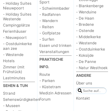
Sport
- Holiday Suites
- Blankenberge
Nieuwpoort
- Schwimmbader
- Wenduine
- Holiday Suites
- Radfahren
- De Haan
Westende
- Wandern
- Bredene
Campingplätze
- Reiten
- Ostende
Ferienhäuser
- Golfplatze
- Middelkerke
- Nieuwpoort
- Surfen
- Westende
- Oostduinkerke
Essen und trinken
aan zee
- Oostduinkerke
Veranstaltungen
- Westende
- Koksijde
PRAKTISCHE
Hotels
- De Panne
INFO.
Zimmer (mit
- Natur Westhoek
Frühstück)
Route
ANDERE
Lastminutes
- Parken
Über uns
SEHEN & TUN
- Küstetram
Medizin Adressen
Strand
Kontakt
Forum
Sehenswürdigkeiten
- Museen