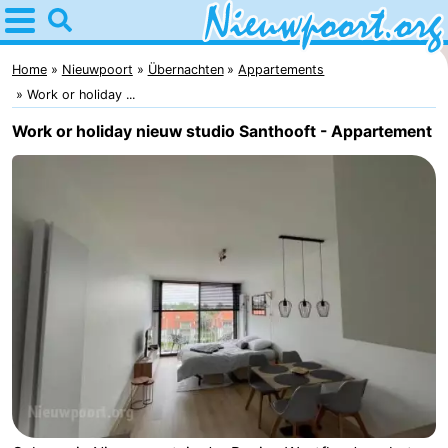
Home
Nieuwpoort
Home
Nieuwpoort
Übernachten
Appartements
Work or holiday ...
Tipps
Work or holiday nieuw studio Santhooft - Appartement
Für
kindern
Übernachten
Appartements
-
Holiday
-
Suites
Holiday
Campingplätze
Nieuwpoort
Suites
Ferienhäuser