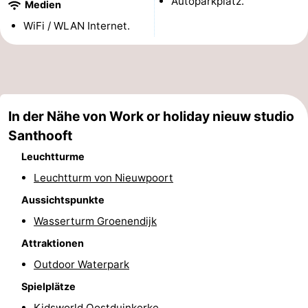
Autoparkplatz.
Medien
Denkmäler
-
WiFi / WLAN Internet.
Aussichtspunkte
Attraktionen
-
Bauernhöfe
-
In der Nähe von Work or holiday nieuw studio
Santhooft
Spielplätze
-
Leuchtturme
Indoor-
-
Leuchtturm von Nieuwpoort
Aussichtspunkte
Spielplätze
Minigolfplätze
Wellness-
Wasserturm Groenendijk
Zentren
Dörfer
Attraktionen
Outdoor Waterpark
&
Natur
Spielplätze
Städte
Sport
Kidsworld Oostduinkerke