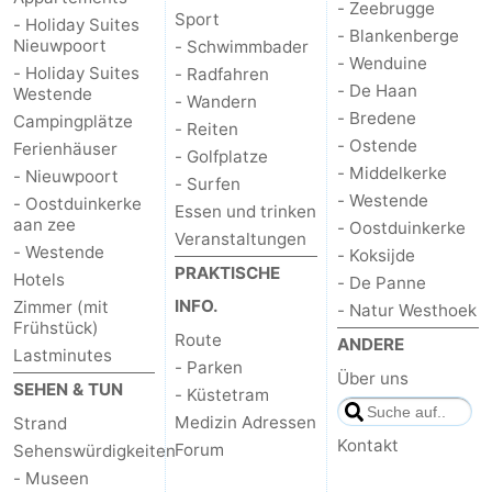
- Zeebrugge
Sport
- Holiday Suites
- Blankenberge
Nieuwpoort
- Schwimmbader
- Wenduine
- Holiday Suites
- Radfahren
- De Haan
Westende
- Wandern
- Bredene
Campingplätze
- Reiten
- Ostende
Ferienhäuser
- Golfplatze
- Middelkerke
- Nieuwpoort
- Surfen
- Westende
- Oostduinkerke
Essen und trinken
aan zee
- Oostduinkerke
Veranstaltungen
- Westende
- Koksijde
PRAKTISCHE
Hotels
- De Panne
INFO.
Zimmer (mit
- Natur Westhoek
Frühstück)
Route
ANDERE
Lastminutes
- Parken
Über uns
SEHEN & TUN
- Küstetram
Medizin Adressen
Strand
Kontakt
Forum
Sehenswürdigkeiten
- Museen