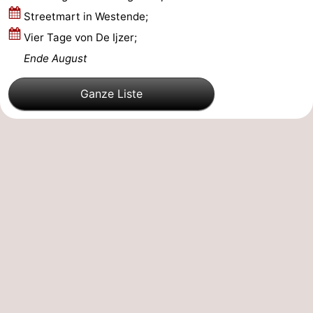
Streetmart in Westende;
Westende
-
Vier Tage von De Ijzer;
Oostduinkerke
-
Ende August
Koksijde
-
Ganze Liste
De
-
Panne
Natur
Wetter
Westhoek
Kontakt