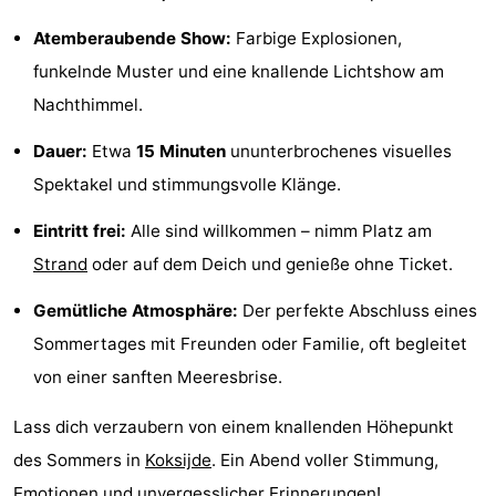
Denkmäler
-
Atemberaubende Show:
Farbige Explosionen,
funkelnde Muster und eine knallende Lichtshow am
Aussichtspunkte
Attraktionen
Nachthimmel.
-
Dauer:
Etwa
15 Minuten
ununterbrochenes visuelles
Bauernhöfe
-
Spektakel und stimmungsvolle Klänge.
Spielplätze
-
Eintritt frei:
Alle sind willkommen – nimm Platz am
Strand
oder auf dem Deich und genieße ohne Ticket.
Indoor-
-
Gemütliche Atmosphäre:
Der perfekte Abschluss eines
Spielplätze
Minigolfplätze
Wellness-
Sommertages mit Freunden oder Familie, oft begleitet
von einer sanften Meeresbrise.
Zentren
Dörfer
Lass dich verzaubern von einem knallenden Höhepunkt
&
Natur
des Sommers in
Koksijde
. Ein Abend voller Stimmung,
Städte
Sport
Emotionen und unvergesslicher Erinnerungen!