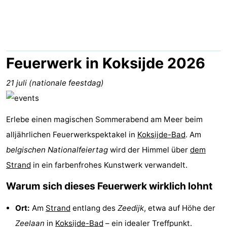
Westende
-
Nieuwpoort
-
Oostduinkerke
-
Feuerwerk in Koksijde 2026
aan
Westende
Hotels
21 juli (nationale feestdag)
zee
Zimmer
Erlebe einen magischen Sommerabend am Meer beim
(mit
Lastminutes
alljährlichen Feuerwerkspektakel in
Koksijde-Bad
. Am
Frühstück)
Strand
belgischen Nationalfeiertag
wird der Himmel über
dem
Strand
in ein farbenfrohes Kunstwerk verwandelt.
Sehen
Warum sich dieses Feuerwerk wirklich lohnt
&
-
Ort:
Am
Strand
entlang des
Zeedijk
, etwa auf Höhe der
tun
Museen
-
Zeelaan
in
Koksijde-Bad
– ein idealer Treffpunkt.