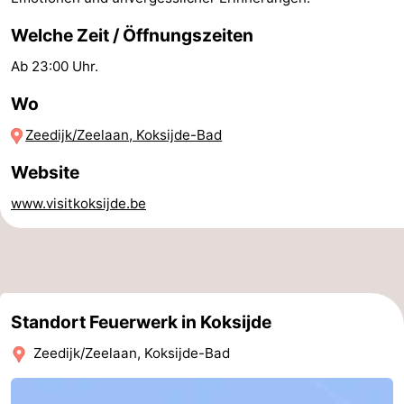
-
Welche Zeit / Öffnungszeiten
Schwimmbader
-
Ab 23:00 Uhr.
Wo
Radfahren
-
Zeedijk/Zeelaan, Koksijde-Bad
Wandern
-
Website
Reiten
-
www.visitkoksijde.be
Golfplatze
-
Surfen
Essen
und
Veranstaltungen
Standort Feuerwerk in Koksijde
trinken
Praktisch
Zeedijk/Zeelaan, Koksijde-Bad
Forum