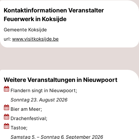
Kontaktinformationen Veranstalter
Küste
-
Feuerwerk in Koksijde
Natur
-
Gemeente Koksijde
Het
Knokke-
-
url:
www.visitkoksijde.be
Zwin
Heist
Zeebrugge
-
Blankenberge
-
Weitere Veranstaltungen in Nieuwpoort
Wenduine
-
Flandern singt in Nieuwpoort;
De
-
Sonntag 23. August 2026
Haan
Bredene
-
Bier am Meer;
Drachenfestival;
Ostende
-
Tastoe;
Middelkerke
-
Samstag 5.
–
Sonntag 6. September 2026