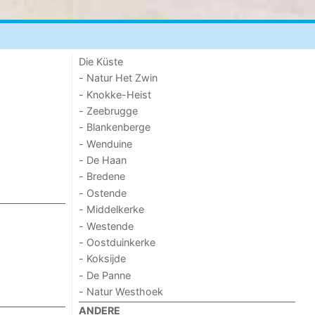
Die Küste
- Natur Het Zwin
- Knokke-Heist
- Zeebrugge
- Blankenberge
- Wenduine
- De Haan
- Bredene
- Ostende
- Middelkerke
- Westende
- Oostduinkerke
- Koksijde
- De Panne
- Natur Westhoek
ANDERE