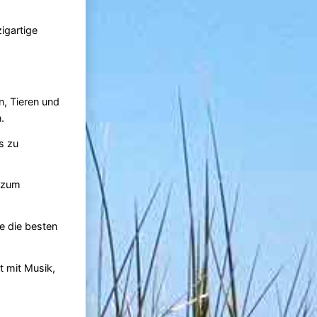
igartige
n, Tieren und
.
s zu
s zum
e die besten
it mit Musik,