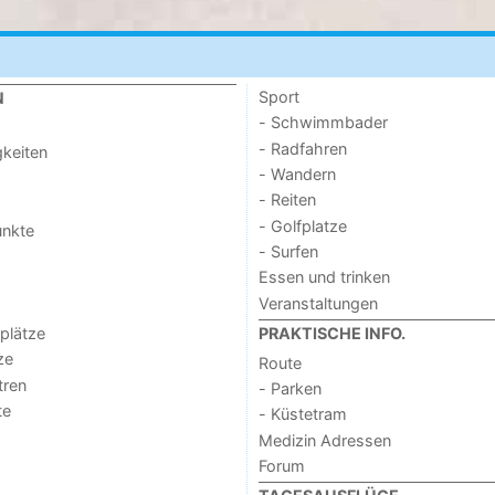
Sport
N
- Schwimmbader
- Radfahren
keiten
- Wandern
- Reiten
- Golfplatze
unkte
- Surfen
Essen und trinken
Veranstaltungen
lplätze
PRAKTISCHE INFO.
ze
Route
tren
- Parken
te
- Küstetram
Medizin Adressen
Forum