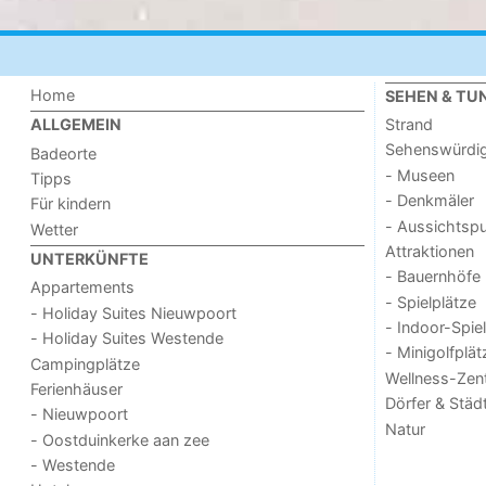
Home
SEHEN & TU
Strand
ALLGEMEIN
Sehenswürdig
Badeorte
- Museen
Tipps
- Denkmäler
Für kindern
- Aussichtsp
Wetter
Attraktionen
UNTERKÜNFTE
- Bauernhöfe
Appartements
- Spielplätze
- Holiday Suites Nieuwpoort
- Indoor-Spie
- Holiday Suites Westende
- Minigolfplät
Campingplätze
Wellness-Zen
Ferienhäuser
Dörfer & Städ
- Nieuwpoort
Natur
- Oostduinkerke aan zee
- Westende