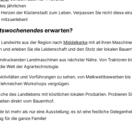
es jährlichen
Herzen der Küstenstadt zum Leben. Verpassen Sie nicht diese einz
 mitzuerleben!
ftswochenendes
erwarten?
Landwirte aus der Region nach
Middelkerke
mit all ihren Maschine
 und erleben Sie die Leidenschaft und den Stolz der lokalen Bauern
indruckenden Landmaschinen aus nächster Nähe. Von Traktoren bi
 die Welt der Agrartechnologie.
 Aktivitäten und Vorführungen zu sehen, von Melkwettbewerben bi
d lehrreichen Workshops vergnügen.
sche des Landlebens mit köstlichen lokalen Produkten. Probieren Si
eiten direkt vom Bauernhof.
de
ist mehr als nur eine Ausstellung; es ist eine festliche Gelegenhe
ug für die ganze Familie!