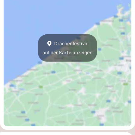
Route
-
Parken
-
Drachenfestival
Küstetram
Medizin
auf der Karte anzeigen
Adressen
Region
Westflandern
-
Brügge
-
Gent
-
Ypern
Die