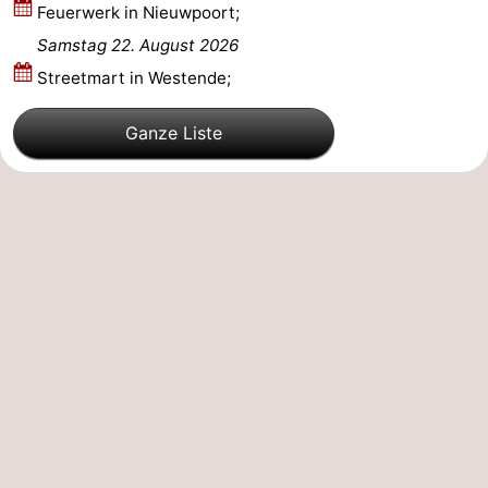
Feuerwerk in Nieuwpoort;
Westende
-
Samstag 22. August 2026
Streetmart in Westende;
Oostduinkerke
-
Ganze Liste
Koksijde
-
De
-
Panne
Natur
Wetter
Westhoek
Kontakt