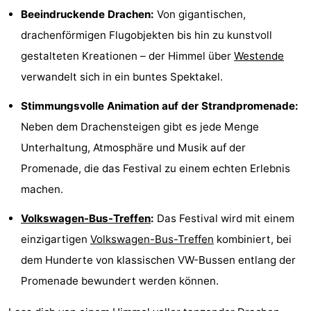
Beeindruckende Drachen:
Von gigantischen,
Denkmäler
-
drachenförmigen Flugobjekten bis hin zu kunstvoll
Aussichtspunkte
Attraktionen
gestalteten Kreationen – der Himmel über
Westende
verwandelt sich in ein buntes Spektakel.
-
Stimmungsvolle Animation auf der Strandpromenade:
Bauernhöfe
-
Neben dem Drachensteigen gibt es jede Menge
Spielplätze
-
Unterhaltung, Atmosphäre und Musik auf der
Promenade, die das Festival zu einem echten Erlebnis
Indoor-
-
machen.
Spielplätze
Minigolfplätze
Wellness-
Volkswagen-Bus-Treffen
:
Das Festival wird mit einem
Zentren
Dörfer
einzigartigen
Volkswagen-Bus-Treffen
kombiniert, bei
dem Hunderte von klassischen VW-Bussen entlang der
&
Natur
Promenade bewundert werden können.
Städte
Sport