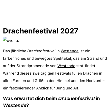
Westende
-
Nieuwpoort
-
Oostduinkerke
-
Drachenfestival 2027
aan
Westende
Hotels
zee
Zimmer
Das jährliche
Drachenfestival
in
Westende
ist ein
farbenfrohes und bewegtes Spektakel, das am
Strand
und
(mit
Lastminutes
auf der Strandpromenade von
Westende
stattfindet.
Frühstück)
Strand
Während dieses zweitägigen Festivals füllen Drachen in
allen Formen und Größen den Himmel und den Horizont –
Sehen
ein faszinierender Anblick für Jung und Alt.
&
-
Was erwartet dich beim
Drachenfestival
in
Westende
?
tun
Museen
-