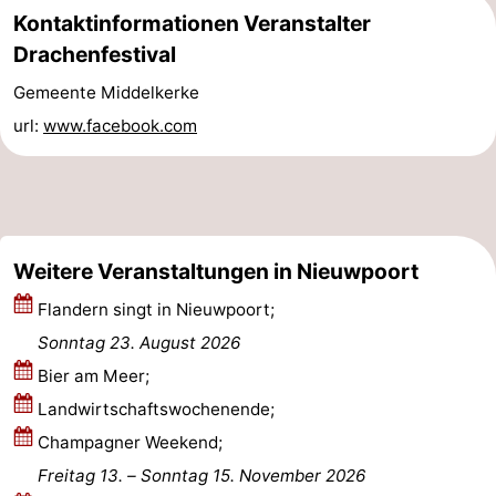
Kontaktinformationen Veranstalter
Küste
-
Drachenfestival
Natur
-
Gemeente Middelkerke
url:
www.facebook.com
Het
Knokke-
-
Zwin
Heist
Zeebrugge
-
Blankenberge
-
Weitere Veranstaltungen in Nieuwpoort
Wenduine
-
Flandern singt in Nieuwpoort;
De
-
Sonntag 23. August 2026
Bier am Meer;
Haan
Bredene
-
Landwirtschaftswochenende;
Ostende
-
Champagner Weekend;
Freitag 13.
–
Sonntag 15. November 2026
Middelkerke
-