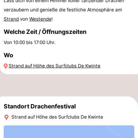
Lass dich von einem Himmel voller tanzender Drachen
-
verzaubern und genieße die festliche Atmosphäre am
Strand
von
Westende
!
Schwimmbader
-
Welche Zeit / Öffnungszeiten
Radfahren
-
Von 10:00 bis 17:00 Uhr.
Wandern
-
Wo
Reiten
-
Strand auf Höhe des Surfclubs De Kwinte
Golfplatze
-
Surfen
Essen
Standort Drachenfestival
und
Veranstaltungen
Strand auf Höhe des Surfclubs De Kwinte
trinken
Praktisch
Forum