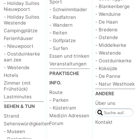
Sport
- Holiday Suites
- Blankenberge
Nieuwpoort
- Schwimmbader
- Wenduine
- Holiday Suites
- Radfahren
- De Haan
Westende
- Wandern
- Bredene
Campingplätze
- Reiten
- Ostende
Ferienhäuser
- Golfplatze
- Middelkerke
- Nieuwpoort
- Surfen
- Westende
- Oostduinkerke
Essen und trinken
aan zee
- Oostduinkerke
Veranstaltungen
- Westende
- Koksijde
PRAKTISCHE
Hotels
- De Panne
INFO.
Zimmer (mit
- Natur Westhoek
Frühstück)
Route
ANDERE
Lastminutes
- Parken
Über uns
SEHEN & TUN
- Küstetram
Medizin Adressen
Strand
Kontakt
Forum
Sehenswürdigkeiten
- Museen