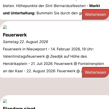
bieten. Höhepunkte der
Sint-Bernardusfeesten
-
Markt
Küste
-
und Unterhaltung:
Bummeln Sie durch den gemütlichen ...
Weiterlesen
Natur
-
Het
Knokke-
-
Feuerwerk
Zwin
Heist
Zeebrugge
-
Samstag 22. August 2026
Feuerwerk in Nieuwpoort - 14. Februar 2026, 19 Uhr:
Blankenberge
-
Valentinstagsfeuerwerk @
Zeedijk
auf Höhe des
Wenduine
-
Hendrikaplein - 21. Juli 2026: Feuerwerk @ Fonteinenplein
an der Kaai - 22. August 2026: Feuerwerk @
Zeedijk
Weiterlesen
De
-
Haan
Bredene
-
Ostende
-
Middelkerke
-
Flandern singt