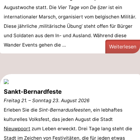
Augustwoche statt. Die
Vier Tage von De Ijzer
ist ein
Route
internationaler Marsch, organisiert vom belgischen Militär.
-
Diese jährliche ‚militärische Übung‘ steht offen für Bürger
und Soldaten aus dem In- und Ausland. Während diese
Parken
-
Wander Events gehen die ...
Weiterlesen
Küstetram
Medizin
Adressen
Region
Westflandern
Sankt-Bernardfeste
-
Freitag 21.
–
Sonntag 23. August 2026
Brügge
-
Erleben Sie die
Sint-Bernardusfeesten
, ein lebhaftes
kulturelles Volksfest, das jeden August die Stadt
Gent
-
Nieuwpoort
zum Leben erweckt. Drei Tage lang steht die
Ypern
Die
Stadt im Zeichen von Festivitäten, die für jeden etwas