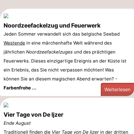
-
Schwimmbader
-
Noordzeefackelzug und Feuerwerk
Jeden Sommer verwandelt sich das belgische Seebad
Radfahren
-
Westende
in eine märchenhafte Welt während des
Wandern
-
jährlichen
Noordzeefackelzuges
und des prächtigen
Feuerwerks. Dieses einzigartige Ereignis an der Küste ist
Reiten
-
ein Erlebnis, das Sie nicht verpassen möchten! Was
Golfplatze
-
können Sie an diesem magischen Abend erwarten? -
Farbenfrohe ...
Surfen
Essen
Weiterlesen
und
Veranstaltungen
Vier Tage von De Ijzer
trinken
Praktisch
Ende August
Forum
Traditionell finden die
Vier Tage von De Ijzer
in der dritten