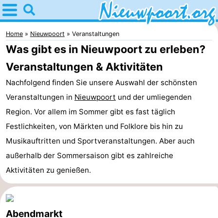
Home
Nieuwpoort
Home
Nieuwpoort
Veranstaltungen
Was gibt es in Nieuwpoort zu erleben?
Tipps
Veranstaltungen & Aktivitäten
Für
Nachfolgend finden Sie unsere Auswahl der schönsten
Veranstaltungen in
Nieuwpoort
und der umliegenden
kindern
Übernachten
Region. Vor allem im Sommer gibt es fast täglich
Appartements
Festlichkeiten, von Märkten und Folklore bis hin zu
Musikauftritten und Sportveranstaltungen. Aber auch
-
außerhalb der Sommersaison gibt es zahlreiche
Holiday
-
Aktivitäten zu genießen.
Suites
Holiday
Campingplätze
Nieuwpoort
Suites
Ferienhäuser
Abendmarkt