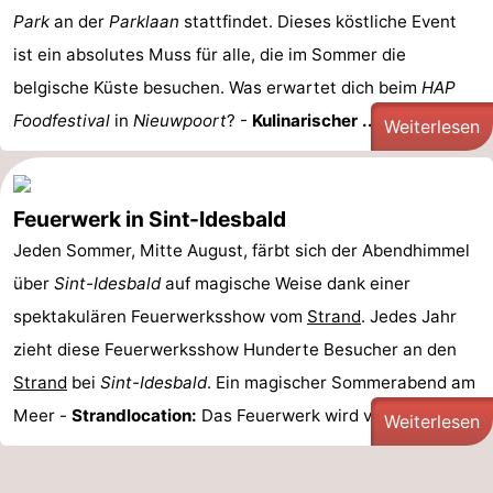
Park
an der
Parklaan
stattfindet. Dieses köstliche Event
Denkmäler
-
ist ein absolutes Muss für alle, die im Sommer die
Aussichtspunkte
Attraktionen
belgische Küste besuchen. Was erwartet dich beim
HAP
Foodfestival
in
Nieuwpoort
? -
Kulinarischer ...
Weiterlesen
-
Bauernhöfe
-
Feuerwerk in Sint-Idesbald
Spielplätze
-
Jeden Sommer, Mitte August, färbt sich der Abendhimmel
Indoor-
-
über
Sint-Idesbald
auf magische Weise dank einer
spektakulären Feuerwerksshow vom
Strand
. Jedes Jahr
Spielplätze
Minigolfplätze
Wellness-
zieht diese Feuerwerksshow Hunderte Besucher an den
Zentren
Dörfer
Strand
bei
Sint-Idesbald
. Ein magischer Sommerabend am
Meer -
Strandlocation:
Das Feuerwerk wird vom
Strand ...
Weiterlesen
&
Natur
Städte
Sport