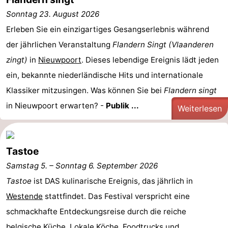
Sonntag 23. August 2026
Westende
-
Erleben Sie ein einzigartiges Gesangserlebnis während
Oostduinkerke
-
der jährlichen Veranstaltung
Flandern Singt (Vlaanderen
zingt)
in
Nieuwpoort
. Dieses lebendige Ereignis lädt jeden
Koksijde
-
ein, bekannte niederländische Hits und internationale
De
-
Klassiker mitzusingen. Was können Sie bei
Flandern singt
in Nieuwpoort erwarten? -
Publik ...
Weiterlesen
Panne
Natur
Wetter
Westhoek
Kontakt
Tastoe
Samstag 5.
–
Sonntag 6. September 2026
Tastoe
ist DAS kulinarische Ereignis, das jährlich in
Westende
stattfindet. Das Festival verspricht eine
schmackhafte Entdeckungsreise durch die reiche
belgische Küche. Lokale Köche, Foodtrucks und