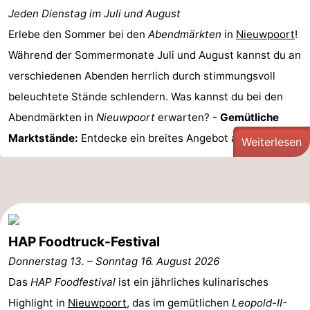
Jeden Dienstag im Juli und August
Westende
-
Erlebe den Sommer bei den
Abendmärkten
in
Nieuwpoort
!
Nieuwpoort
-
Während der Sommermonate Juli und August kannst du an
verschiedenen Abenden herrlich durch stimmungsvoll
Oostduinkerke
-
beleuchtete Stände schlendern. Was kannst du bei den
aan
Westende
Hotels
Abendmärkten in
Nieuwpoort
erwarten? -
Gemütliche
Marktstände:
Entdecke ein breites Angebot an lokalen ...
zee
Zimmer
Weiterlesen
(mit
Lastminutes
Frühstück)
Strand
Sehen
HAP Foodtruck-Festival
Donnerstag 13.
–
Sonntag 16. August 2026
&
-
Das
HAP Foodfestival
ist ein jährliches kulinarisches
tun
Museen
-
Highlight in
Nieuwpoort
, das im gemütlichen
Leopold-II-