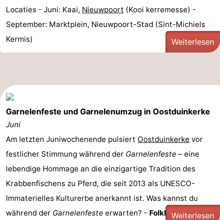
Locaties - Juni: Kaai,
Nieuwpoort
(Kooi kerremesse) -
September: Marktplein, Nieuwpoort-Stad (Sint-Michiels
Kermis)
Weiterlesen
Garnelenfeste und Garnelenumzug in Oostduinkerke
Juni
Am letzten Juniwochenende pulsiert
Oostduinkerke
vor
festlicher Stimmung während der
Garnelenfeste
– eine
lebendige Hommage an die einzigartige Tradition des
Krabbenfischens zu Pferd, die seit 2013 als UNESCO-
Immaterielles Kulturerbe anerkannt ist. Was kannst du
während der
Garnelenfeste
erwarten? -
Folkloremarkt: ...
Weiterlesen