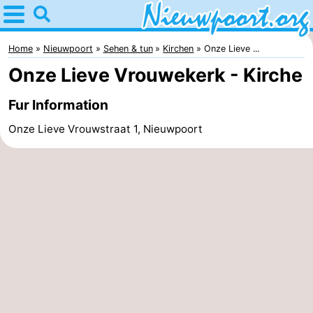
Home
Nieuwpoort
Home
Nieuwpoort
Sehen & tun
Kirchen
Onze Lieve ...
Onze Lieve Vrouwekerk - Kirche
Tipps
Fur Information
Für
Onze Lieve Vrouwstraat 1, Nieuwpoort
kindern
Übernachten
Appartements
-
Holiday
-
Suites
Holiday
Campingplätze
Nieuwpoort
Suites
Ferienhäuser