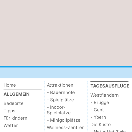
Westende
-
Nieuwpoort
-
Oostduinkerke
-
aan
Westende
Hotels
zee
Zimmer
(mit
Lastminutes
Home
Attraktionen
TAGESAUSFLÜGE
Frühstück)
Strand
- Bauernhöfe
ALLGEMEIN
Westflandern
- Spielplätze
Sehen
- Brügge
Badeorte
- Indoor-
- Gent
Tipps
Spielplätze
&
-
- Ypern
Für kindern
- Minigolfplätze
Die Küste
Wetter
tun
Museen
-
Wellness-Zentren
- Natur Het Zwin