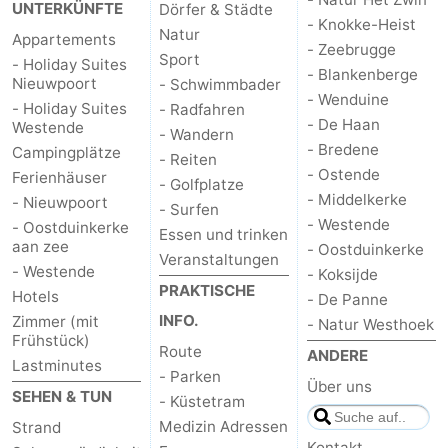
UNTERKÜNFTE
Dörfer & Städte
- Knokke-Heist
Denkmäler
-
Natur
Appartements
- Zeebrugge
Sport
- Holiday Suites
Aussichtspunkte
Attraktionen
- Blankenberge
Nieuwpoort
- Schwimmbader
- Wenduine
- Holiday Suites
- Radfahren
-
- De Haan
Westende
- Wandern
- Bredene
Campingplätze
- Reiten
Bauernhöfe
-
- Ostende
Ferienhäuser
- Golfplatze
- Middelkerke
- Nieuwpoort
Spielplätze
-
- Surfen
- Westende
- Oostduinkerke
Essen und trinken
aan zee
- Oostduinkerke
Indoor-
-
Veranstaltungen
- Westende
- Koksijde
PRAKTISCHE
Hotels
Spielplätze
Minigolfplätze
Wellness-
- De Panne
INFO.
Zimmer (mit
- Natur Westhoek
Frühstück)
Zentren
Dörfer
Route
ANDERE
Lastminutes
- Parken
&
Natur
Über uns
SEHEN & TUN
- Küstetram
Medizin Adressen
Strand
Städte
Sport
Kontakt