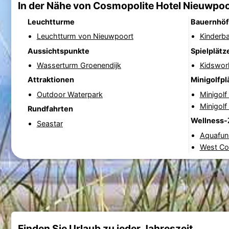
In der Nähe von Cosmopolite Hotel Nieuwpo
Leuchtturme
Bauernhö
Leuchtturm von Nieuwpoort
Kinderb
Aussichtspunkte
Spielplätz
Wasserturm Groenendijk
Kidswor
Attraktionen
Minigolfpl
Outdoor Waterpark
Minigol
Minigol
Rundfahrten
Wellness-
Seastar
Aquafun
West Co
Finden Sie Urlaub zu jeder Jahreszeit