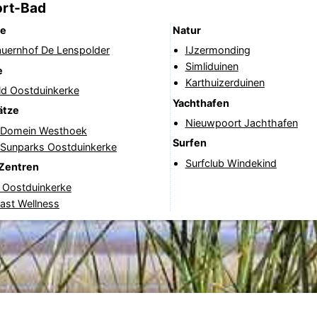
ort-Bad
fe
Natur
auernhof De Lenspolder
IJzermonding
Simliduinen
e
Karthuizerduinen
ld Oostduinkerke
Yachthafen
ätze
Nieuwpoort Jachthafen
f Domein Westhoek
Surfen
f Sunparks Oostduinkerke
Surfclub Windekind
Zentren
 Oostduinkerke
ast Wellness