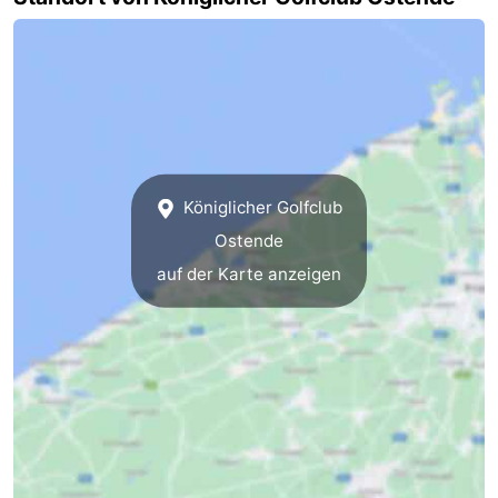
Route
-
Parken
-
Küstetram
Medizin
Königlicher Golfclub
Adressen
Region
Ostende
auf der Karte anzeigen
Westflandern
-
Brügge
-
Gent
-
Ypern
Die