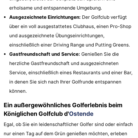
erholsame und entspannende Umgebung.
Denkmäler
-
Ausgezeichnete Einrichtungen:
Der Golfclub verfügt
Aussichtspunkte
Attraktionen
über ein voll ausgestattetes Clubhaus, einen Pro-Shop
und ausgezeichnete Übungseinrichtungen,
-
einschließlich einer Driving Range und Putting Greens.
Bauernhöfe
-
Gastfreundschaft und Service:
Genießen Sie die
herzliche Gastfreundschaft und ausgezeichneten
Spielplätze
-
Service, einschließlich eines Restaurants und einer Bar,
Indoor-
-
in denen Sie sich nach Ihrer Golfrunde entspannen
können.
Spielplätze
Minigolfplätze
Wellness-
Ein außergewöhnliches Golferlebnis beim
Zentren
Dörfer
Königlichen Golfclub d'
Ostende
&
Natur
Egal, ob Sie ein leidenschaftlicher Golfer sind oder einfach
Städte
Sport
nur einen Tag auf dem Grün genießen möchten, erleben