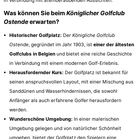
in Verbindung mit atemberaubenden Aussichten.
Westende
-
Was können Sie beim
Königlicher Golfclub
Ostende
erwarten?
Nieuwpoort
-
Historischer Golfplatz:
Der
Königliche Golfclub
Oostduinkerke
-
Ostende
, gegründet im Jahr 1903, ist
einer der ältesten
aan
Westende
Hotels
Golfclubs in Belgien
und bietet eine reiche Geschichte
in Verbindung mit einem modernen Golf-Erlebnis.
zee
Zimmer
Herausfordernder Kurs:
Der Golfplatz ist bekannt für
(mit
Lastminutes
seinen anspruchsvollen Layout, mit einer Mischung aus
Sanddünen und Wasserhindernissen, die sowohl
Frühstück)
Strand
Anfänger als auch erfahrene Golfer herausfordern
Sehen
werden.
Wunderschöne Umgebung:
In einer malerischen
&
-
Umgebung gelegen und von natürlicher Schönheit
tun
Museen
-
umgeben, bietet der Golfplatz den Spielern eine