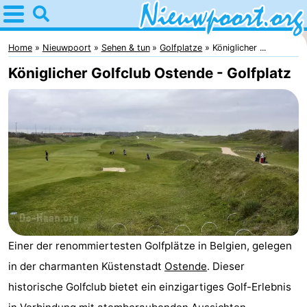
Home
Nieuwpoort
Home
Nieuwpoort
Sehen & tun
Golfplatze
Königlicher ...
Königlicher Golfclub Ostende - Golfplatz
Tipps
Für
kindern
Übernachten
Appartements
-
Holiday
-
Einer der renommiertesten Golfplätze in Belgien, gelegen
Suites
Holiday
Campingplätze
in der charmanten Küstenstadt
Ostende
. Dieser
historische Golfclub bietet ein einzigartiges Golf-Erlebnis
Nieuwpoort
Suites
Ferienhäuser