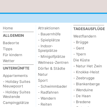
Westende
-
Oostduinkerke
-
Home
Attraktionen
TAGESAUSFLÜGE
Koksijde
-
- Bauernhöfe
ALLGEMEIN
Westflandern
- Spielplätze
De
-
- Brügge
Badeorte
- Indoor-
- Gent
Tipps
Spielplätze
Panne
Natur
Wetter
- Ypern
Für kindern
- Minigolfplätze
Die Küste
Wetter
Westhoek
Kontakt
Wellness-Zentren
- Natur Het Zwin
UNTERKÜNFTE
Dörfer & Städte
- Knokke-Heist
Natur
Appartements
- Zeebrugge
Sport
- Holiday Suites
- Blankenberge
Nieuwpoort
- Schwimmbader
- Wenduine
- Holiday Suites
- Radfahren
- De Haan
Westende
- Wandern
- Bredene
Campingplätze
- Reiten