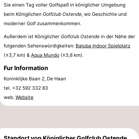
Sie einen Tag voller Golfspaß in königlicher Umgebung
-
beim
Königlichen Golfclub Ostende
, wo Geschichte und
Schwimmbader
-
moderner Golf zusammenkommen.
Außerdem ist
Königlicher Golfclub Ostende
in der Nähe der
Radfahren
-
folgenden Sehenswürdigkeiten:
Baluba Indoor Spielplatz
Wandern
-
(±3,7 km) &
Aqua Mundo
(±3,8 km).
Reiten
-
Fur Information
Koninklijke Baan 2, De Haan
Golfplatze
-
tel. +32 592 332 83
Surfen
Essen
web.
Website
und
Veranstaltungen
trinken
Praktisch
Forum
Standort von Königlicher Golfclub Ostende