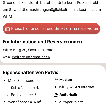
Groenendijk entfernt, bietet die Unterkunft Potvis direkt
Westende
-
am Strand Übernachtungsmöglichkeiten mit kostenlosem
Nieuwpoort
-
WLAN.
Oostduinkerke
-
Preise hier ansehen
und direkt online reservieren
aan
Westende
Hotels
Fur Information und Reservierungen
zee
Zimmer
Witte Burg 20, Oostduinkerke
web.
Weitere Informationen
(mit
Lastminutes
Frühstück)
Strand
Eigenschaften von Potvis
Medien
Sehen
Max. 8 personen.
WiFi / WLAN Internet.
Schlafzimmer: 4.
&
-
Badezimmer: 2.
Außerhalb
tun
Museen
-
Wohnfläche: ±16 m².
Autoparkplatz.