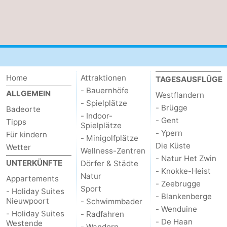
Home
Attraktionen
TAGESAUSFLÜGE
- Bauernhöfe
ALLGEMEIN
Westflandern
- Spielplätze
- Brügge
Badeorte
- Indoor-
- Gent
Tipps
Spielplätze
- Ypern
Für kindern
- Minigolfplätze
Die Küste
Wetter
Wellness-Zentren
- Natur Het Zwin
UNTERKÜNFTE
Dörfer & Städte
- Knokke-Heist
Natur
Appartements
- Zeebrugge
Sport
- Holiday Suites
- Blankenberge
Nieuwpoort
- Schwimmbader
- Wenduine
- Holiday Suites
- Radfahren
- De Haan
Westende
- Wandern