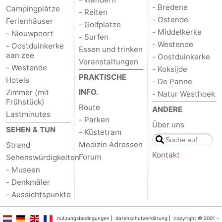
- Bredene
Campingplätze
- Reiten
- Ostende
Ferienhäuser
- Golfplatze
- Middelkerke
- Nieuwpoort
- Surfen
- Westende
- Oostduinkerke
Essen und trinken
aan zee
- Oostduinkerke
Veranstaltungen
- Westende
- Koksijde
PRAKTISCHE
Hotels
- De Panne
INFO.
Zimmer (mit
- Natur Westhoek
Frühstück)
Route
ANDERE
Lastminutes
- Parken
Über uns
SEHEN & TUN
- Küstetram
Medizin Adressen
Strand
Kontakt
Forum
Sehenswürdigkeiten
- Museen
- Denkmäler
- Aussichtspunkte
nutzungsbedingungen
|
datenschutzerklärung
|
copyright © 2001 -