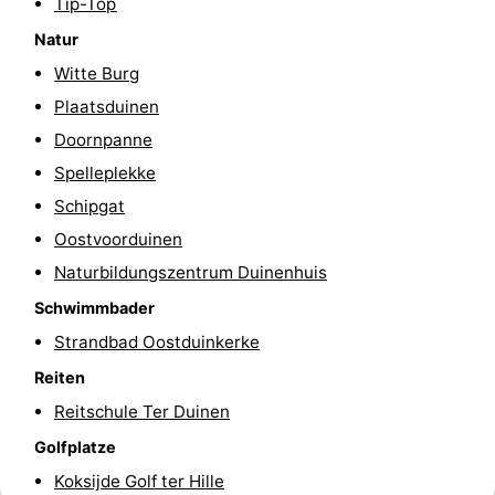
Tip-Top
-
Natur
Witte Burg
Schwimmbader
-
Plaatsduinen
Radfahren
-
Doornpanne
Spelleplekke
Wandern
-
Schipgat
Reiten
-
Oostvoorduinen
Naturbildungszentrum Duinenhuis
Golfplatze
-
Schwimmbader
Surfen
Essen
Strandbad Oostduinkerke
Reiten
und
Veranstaltungen
Reitschule Ter Duinen
trinken
Praktisch
Golfplatze
Forum
Koksijde Golf ter Hille