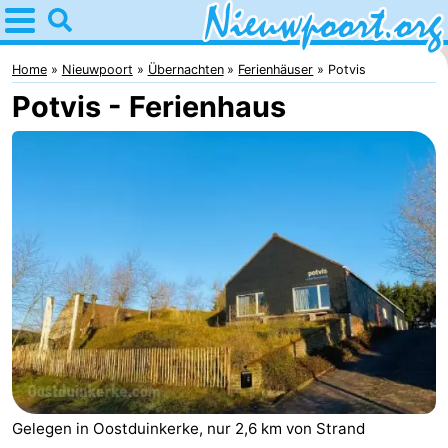
Home
Nieuwpoort
Home
Nieuwpoort
Übernachten
Ferienhäuser
Potvis
Potvis - Ferienhaus
Tipps
Für
kindern
Übernachten
Appartements
-
Holiday
-
Suites
Holiday
Campingplätze
Nieuwpoort
Suites
Ferienhäuser
Gelegen in Oostduinkerke, nur 2,6 km von Strand