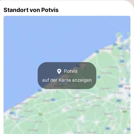
Standort von Potvis
Küste
-
Natur
-
Het
Knokke-
-
Zwin
Heist
Zeebrugge
-
Blankenberge
-
Potvis
Wenduine
-
auf der Karte anzeigen
De
-
Haan
Bredene
-
Ostende
-
Middelkerke
-