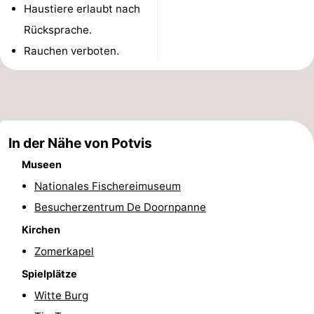
Haustiere erlaubt nach
Denkmäler
-
Rücksprache.
Aussichtspunkte
Attraktionen
Rauchen verboten.
-
Bauernhöfe
-
In der Nähe von Potvis
Spielplätze
-
Museen
Indoor-
-
Nationales Fischereimuseum
Besucherzentrum De Doornpanne
Spielplätze
Minigolfplätze
Wellness-
Kirchen
Zentren
Dörfer
Zomerkapel
&
Natur
Spielplätze
Witte Burg
Städte
Sport