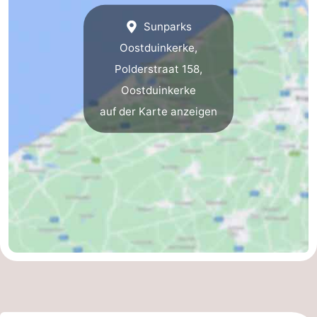
Küste
-
Sunparks
Oostduinkerke,
Natur
-
Polderstraat 158,
Het
Knokke-
-
Oostduinkerke
auf der Karte anzeigen
Zwin
Heist
Zeebrugge
-
Blankenberge
-
Wenduine
-
De
-
Haan
Bredene
-
Ostende
-
Middelkerke
-