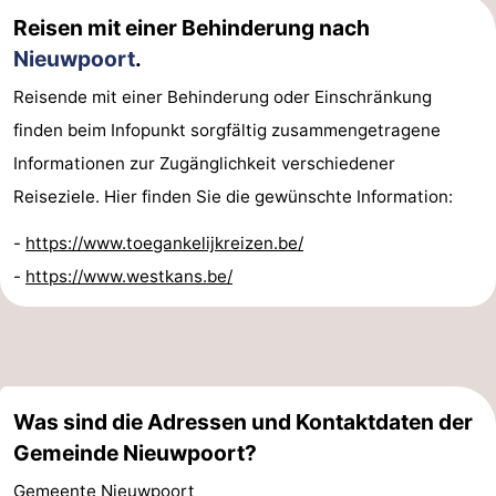
Reisen mit einer Behinderung nach
Westende
-
Nieuwpoort
.
Oostduinkerke
-
Reisende mit einer Behinderung oder Einschränkung
finden beim Infopunkt sorgfältig zusammengetragene
Koksijde
-
Informationen zur Zugänglichkeit verschiedener
De
-
Reiseziele. Hier finden Sie die gewünschte Information:
Panne
Natur
Wetter
-
https://www.toegankelijkreizen.be/
-
https://www.westkans.be/
Westhoek
Kontakt
Was sind die Adressen und Kontaktdaten der
Gemeinde Nieuwpoort?
Gemeente Nieuwpoort