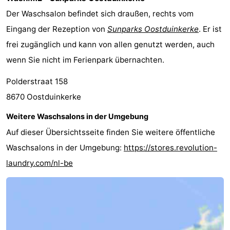
Der Waschsalon befindet sich draußen, rechts vom
Route
Eingang der Rezeption von
Sunparks Oostduinkerke
. Er ist
-
frei zugänglich und kann von allen genutzt werden, auch
wenn Sie nicht im Ferienpark übernachten.
Parken
-
Polderstraat 158
Küstetram
Medizin
8670 Oostduinkerke
Adressen
Region
Weitere Waschsalons in der Umgebung
Westflandern
Auf dieser Übersichtsseite finden Sie weitere öffentliche
Waschsalons in der Umgebung:
https://stores.revolution-
-
laundry.com/nl-be
Brügge
-
Gent
-
Ypern
Die