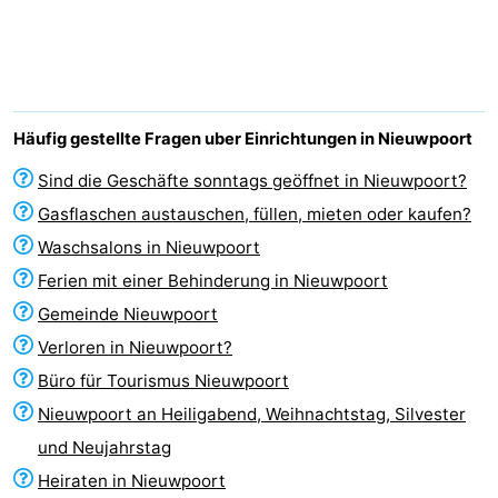
Westende
-
Nieuwpoort
-
Oostduinkerke
-
Häufig gestellte Fragen uber Einrichtungen in Nieuwpoort
aan
Westende
Hotels
Sind die Geschäfte sonntags geöffnet in Nieuwpoort?
Gasflaschen austauschen, füllen, mieten oder kaufen?
zee
Zimmer
Waschsalons in Nieuwpoort
(mit
Lastminutes
Ferien mit einer Behinderung in Nieuwpoort
Gemeinde Nieuwpoort
Frühstück)
Strand
Verloren in Nieuwpoort?
Sehen
Büro für Tourismus Nieuwpoort
Nieuwpoort an Heiligabend, Weihnachtstag, Silvester
&
-
und Neujahrstag
tun
Museen
-
Heiraten in Nieuwpoort