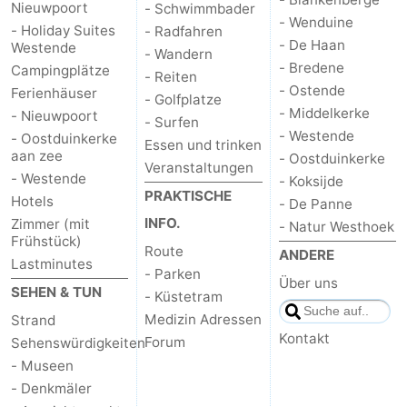
Nieuwpoort
- Schwimmbader
- Wenduine
- Holiday Suites
- Radfahren
- De Haan
Westende
- Wandern
- Bredene
Campingplätze
- Reiten
- Ostende
Ferienhäuser
- Golfplatze
- Middelkerke
- Nieuwpoort
- Surfen
- Westende
- Oostduinkerke
Essen und trinken
aan zee
- Oostduinkerke
Veranstaltungen
- Westende
- Koksijde
PRAKTISCHE
Hotels
- De Panne
INFO.
Zimmer (mit
- Natur Westhoek
Frühstück)
Route
ANDERE
Lastminutes
- Parken
Über uns
SEHEN & TUN
- Küstetram
Medizin Adressen
Strand
Kontakt
Forum
Sehenswürdigkeiten
- Museen
- Denkmäler