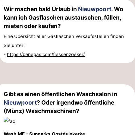
Wir machen bald Urlaub in
Nieuwpoort
. Wo
-
kann ich Gasflaschen austauschen, füllen,
Schwimmbader
-
mieten oder kaufen?
Radfahren
-
Eine Übersicht aller Gasflaschen Verkaufsstellen finden
Sie unter:
Wandern
-
-
https://benegas.com/flessenzoeker/
Reiten
-
Golfplatze
-
Surfen
Essen
Gibt es einen öffentlichen Waschsalon in
Nieuwpoort
? Oder irgendwo öffentliche
und
Veranstaltungen
(Münz) Waschmaschinen?
trinken
Praktisch
Forum
Wash.ME - Sunparks Oostduinkerke