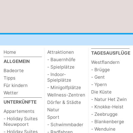
-
Schwimmbader
-
Radfahren
-
Wandern
-
Home
Attraktionen
TAGESAUSFLÜGE
- Bauernhöfe
ALLGEMEIN
Reiten
-
Westflandern
- Spielplätze
- Brügge
Badeorte
- Indoor-
Golfplatze
-
- Gent
Tipps
Spielplätze
- Ypern
Für kindern
- Minigolfplätze
Surfen
Essen
Die Küste
Wetter
Wellness-Zentren
- Natur Het Zwin
UNTERKÜNFTE
und
Veranstaltungen
Dörfer & Städte
- Knokke-Heist
Natur
Appartements
- Zeebrugge
trinken
Praktisch
Sport
- Holiday Suites
- Blankenberge
Nieuwpoort
- Schwimmbader
Forum
- Wenduine
- Holiday Suites
- Radfahren