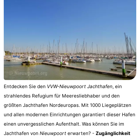
Westende
-
Nieuwpoort
-
Oostduinkerke
-
aan
Westende
Hotels
zee
Zimmer
(mit
Lastminutes
Entdecken Sie den
VVW-Nieuwpoort Jachthafen
, ein
Frühstück)
Strand
strahlendes Refugium für Meeresliebhaber und den
größten Jachthafen Nordeuropas. Mit 1000 Liegeplätzen
Sehen
und allen modernen Einrichtungen garantiert dieser Hafen
&
-
einen unvergesslichen Aufenthalt. Was können Sie im
Jachthafen von
Nieuwpoort
erwarten? -
Zugänglichkeit
tun
Museen
-