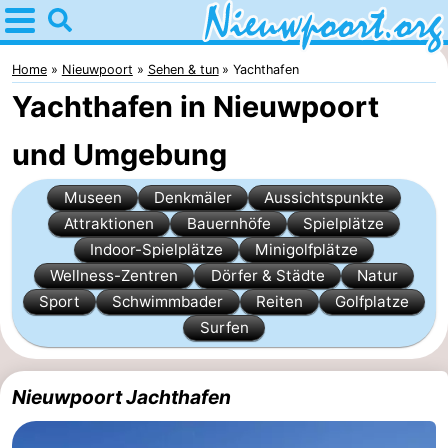
Home
Nieuwpoort
Home
Nieuwpoort
Sehen & tun
Yachthafen
Yachthafen in Nieuwpoort
Tipps
und Umgebung
Für
Museen
Denkmäler
Aussichtspunkte
kindern
Übernachten
Attraktionen
Bauernhöfe
Spielplätze
Appartements
Indoor-Spielplätze
Minigolfplätze
Wellness-Zentren
Dörfer & Städte
Natur
-
Sport
Schwimmbader
Reiten
Golfplatze
Surfen
Holiday
-
Suites
Holiday
Campingplätze
Nieuwpoort Jachthafen
Nieuwpoort
Suites
Ferienhäuser