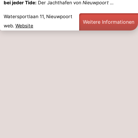
bei jeder Tide:
Der Jachthafen von
Nieuwpoort ...
Denkmäler
-
Watersportlaan 11, Nieuwpoort
Weitere Informationen
Aussichtspunkte
Attraktionen
web.
Website
-
Bauernhöfe
-
Spielplätze
-
Indoor-
-
Spielplätze
Minigolfplätze
Wellness-
Zentren
Dörfer
&
Natur
Städte
Sport