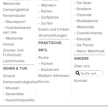
- De Haan
Westende
- Wandern
Route
- Bredene
Campingplätze
- Reiten
- Ostende
Ferienhäuser
- Golfplatze
-
- Middelkerke
- Nieuwpoort
- Surfen
- Westende
- Oostduinkerke
Parken
-
Essen und trinken
aan zee
- Oostduinkerke
Veranstaltungen
- Westende
- Koksijde
Küstetram
Medizin
PRAKTISCHE
Hotels
- De Panne
INFO.
Zimmer (mit
Adressen
Region
- Natur Westhoek
Frühstück)
Route
ANDERE
Lastminutes
Westflandern
- Parken
Über uns
SEHEN & TUN
- Küstetram
-
Medizin Adressen
Strand
Kontakt
Forum
Sehenswürdigkeiten
Brügge
-
- Museen
- Denkmäler
Gent
-
- Aussichtspunkte
Ypern
Die