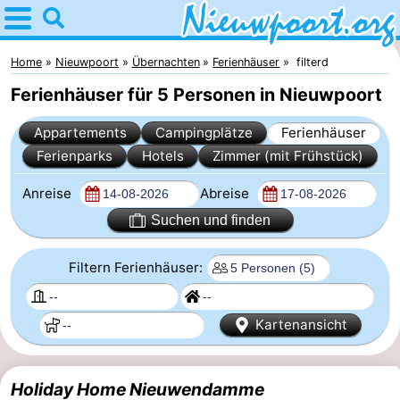
Home
Nieuwpoort
Home
Nieuwpoort
Übernachten
Ferienhäuser
filterd
Ferienhäuser für 5 Personen in Nieuwpoort
Tipps
Appartements
Campingplätze
Ferienhäuser
Für
Ferienparks
Hotels
Zimmer (mit Frühstück)
kindern
Übernachten
Anreise
Abreise
Appartements
Suchen und finden
-
Filtern Ferienhäuser:
Holiday
-
Kartenansicht
Suites
Holiday
Campingplätze
Nieuwpoort
Suites
Ferienhäuser
Holiday Home Nieuwendamme