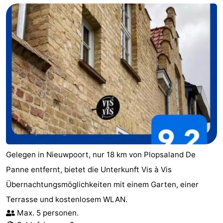
Route
-
Parken
-
Küstetram
Medizin
Adressen
Region
Westflandern
-
Gelegen in Nieuwpoort, nur 18 km von Plopsaland De
Panne entfernt, bietet die Unterkunft Vis à Vis
Brügge
-
Übernachtungsmöglichkeiten mit einem Garten, einer
Gent
-
Terrasse und kostenlosem WLAN.
Max. 5 personen.
Ypern
Die