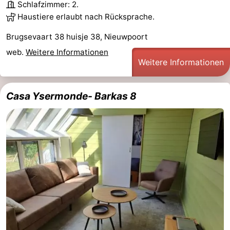
Schlafzimmer: 2.
Denkmäler
-
Haustiere erlaubt nach Rücksprache.
Brugsevaart 38 huisje 38, Nieuwpoort
Aussichtspunkte
Attraktionen
web.
Weitere Informationen
-
Weitere Informationen
Bauernhöfe
-
Casa Ysermonde- Barkas 8
Spielplätze
-
Indoor-
-
Spielplätze
Minigolfplätze
Wellness-
Zentren
Dörfer
&
Natur
Städte
Sport