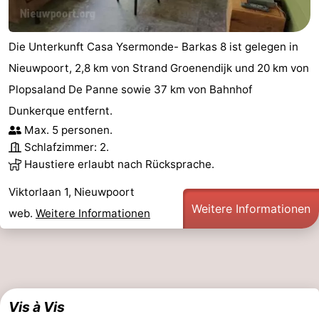
-
Die Unterkunft Casa Ysermonde- Barkas 8 ist gelegen in
Schwimmbader
-
Nieuwpoort, 2,8 km von Strand Groenendijk und 20 km von
Radfahren
-
Plopsaland De Panne sowie 37 km von Bahnhof
Dunkerque entfernt.
Wandern
-
Max. 5 personen.
Schlafzimmer: 2.
Reiten
-
Haustiere erlaubt nach Rücksprache.
Golfplatze
-
Viktorlaan 1, Nieuwpoort
Weitere Informationen
Surfen
Essen
web.
Weitere Informationen
und
Veranstaltungen
trinken
Praktisch
Vis à Vis
Forum