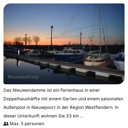
Westende
-
Nieuwpoort
-
Oostduinkerke
-
aan
Westende
Hotels
zee
Zimmer
(mit
Lastminutes
Frühstück)
Strand
Das Nieuwendamme ist ein Ferienhaus in einer
Sehen
Doppelhaushälfte mit einem Garten und einem saisonalen
Außenpool in Nieuwpoort in der Region Westflandern. In
&
-
dieser Unterkunft wohnen Sie 33 km ...
tun
Museen
-
Max. 5 personen.