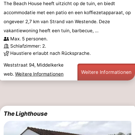
The Beach House heeft uitzicht op de tuin, en biedt
Westende
-
accommodatie met een patio en een koffiezetapparaat, op
ongeveer 2,7 km van Strand van Westende. Deze
Oostduinkerke
-
vakantiewoning heeft een tuin, barbecue, ...
Koksijde
-
Max. 5 personen.
Schlafzimmer: 2.
De
-
Haustiere erlaubt nach Rücksprache.
Panne
Natur
Wetter
Weststraat 94, Middelkerke
Weitere Informationen
web.
Weitere Informationen
Westhoek
Kontakt
The Lighthouse