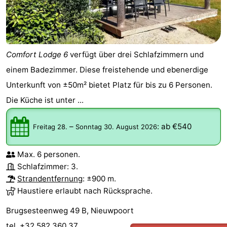
Comfort Lodge 6
verfügt über drei Schlafzimmern und
einem Badezimmer. Diese freistehende und ebenerdige
Unterkunft von ±50m² bietet Platz für bis zu 6 Personen.
Die Küche ist unter ...
–
:
ab €540
Freitag 28.
Sonntag 30. August 2026
Max. 6 personen.
Schlafzimmer: 3.
Strandentfernung
: ±900 m.
Haustiere erlaubt nach Rücksprache.
Brugsesteenweg 49 B, Nieuwpoort
tel. +32 582 360 37