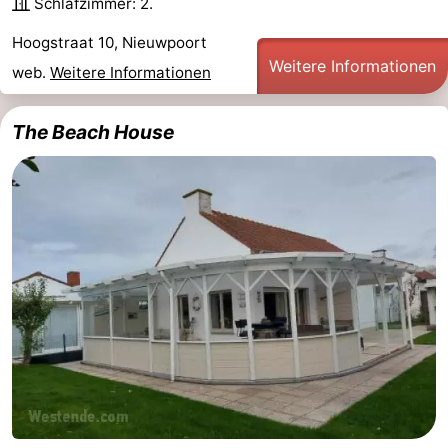
Schlafzimmer: 2.
Küste
-
Hoogstraat 10, Nieuwpoort
Weitere Informationen
web.
Weitere Informationen
Natur
-
Het
Knokke-
-
The Beach House
Zwin
Heist
Zeebrugge
-
Blankenberge
-
Wenduine
-
De
-
Haan
Bredene
-
Ostende
-
Middelkerke
-