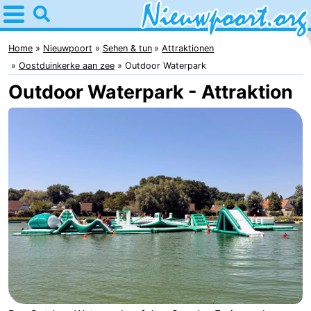
Home
Nieuwpoort
Home
Nieuwpoort
Sehen & tun
Attraktionen
Oostduinkerke aan zee
Outdoor Waterpark
Tipps
Outdoor Waterpark - Attraktion
Für
kindern
Übernachten
Appartements
-
Holiday
-
Suites
Holiday
Campingplätze
Nieuwpoort
Suites
Ferienhäuser