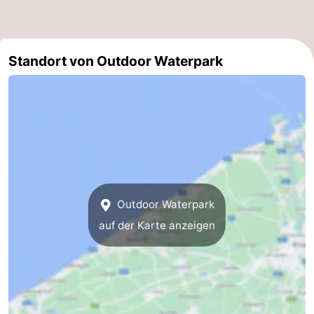
Küste
-
Natur
-
Standort von Outdoor Waterpark
Het
Knokke-
-
Zwin
Heist
Zeebrugge
-
Blankenberge
-
Wenduine
-
Outdoor Waterpark
De
-
auf der Karte anzeigen
Haan
Bredene
-
Ostende
-
Middelkerke
-