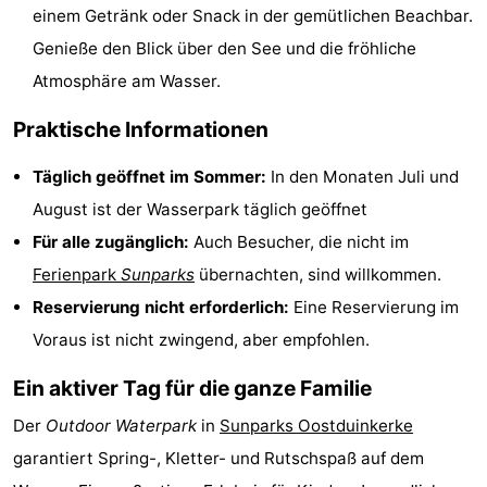
einem Getränk oder Snack in der gemütlichen Beachbar.
-
Genieße den Blick über den See und die fröhliche
Schwimmbader
-
Atmosphäre am Wasser.
Praktische Informationen
Radfahren
-
Täglich geöffnet im Sommer:
In den Monaten Juli und
Wandern
-
August ist der Wasserpark täglich geöffnet
Reiten
-
Für alle zugänglich:
Auch Besucher, die nicht im
Ferienpark
Sunparks
übernachten, sind willkommen.
Golfplatze
-
Reservierung nicht erforderlich:
Eine Reservierung im
Surfen
Essen
Voraus ist nicht zwingend, aber empfohlen.
und
Veranstaltungen
Ein aktiver Tag für die ganze Familie
trinken
Praktisch
Der
Outdoor Waterpark
in
Sunparks Oostduinkerke
garantiert Spring-, Kletter- und Rutschspaß auf dem
Forum