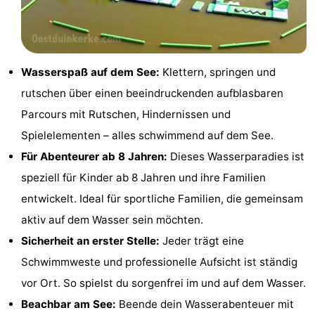
Denkmäler
-
Aussichtspunkte
Attraktionen
Wasserspaß auf dem See:
Klettern, springen und
-
rutschen über einen beeindruckenden aufblasbaren
Bauernhöfe
-
Parcours mit Rutschen, Hindernissen und
Spielelementen – alles schwimmend auf dem See.
Spielplätze
-
Für Abenteurer ab 8 Jahren:
Dieses Wasserparadies ist
Indoor-
-
speziell für Kinder ab 8 Jahren und ihre Familien
entwickelt. Ideal für sportliche Familien, die gemeinsam
Spielplätze
Minigolfplätze
Wellness-
aktiv auf dem Wasser sein möchten.
Zentren
Dörfer
Sicherheit an erster Stelle:
Jeder trägt eine
Schwimmweste und professionelle Aufsicht ist ständig
&
Natur
vor Ort. So spielst du sorgenfrei im und auf dem Wasser.
Städte
Sport
Beachbar am See:
Beende dein Wasserabenteuer mit