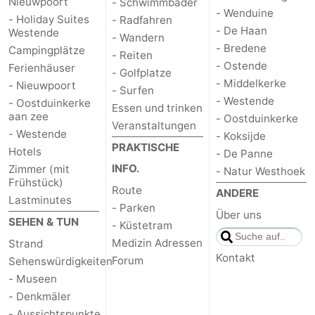
Nieuwpoort
- Schwimmbader
- Wenduine
- Holiday Suites
- Radfahren
- De Haan
Westende
- Wandern
- Bredene
Campingplätze
- Reiten
- Ostende
Ferienhäuser
- Golfplatze
- Middelkerke
- Nieuwpoort
- Surfen
- Westende
- Oostduinkerke
Essen und trinken
aan zee
- Oostduinkerke
Veranstaltungen
- Westende
- Koksijde
PRAKTISCHE
Hotels
- De Panne
INFO.
Zimmer (mit
- Natur Westhoek
Frühstück)
Route
ANDERE
Lastminutes
- Parken
Über uns
SEHEN & TUN
- Küstetram
Medizin Adressen
Strand
Kontakt
Forum
Sehenswürdigkeiten
- Museen
- Denkmäler
- Aussichtspunkte