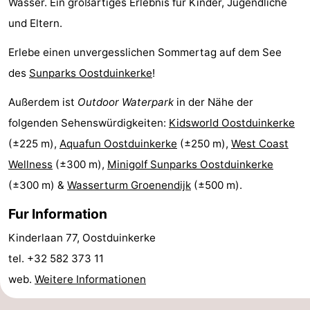
Wasser. Ein großartiges Erlebnis für Kinder, Jugendliche
Route
und Eltern.
-
Erlebe einen unvergesslichen Sommertag auf dem See
des
Sunparks Oostduinkerke
!
Parken
-
Außerdem ist
Outdoor Waterpark
in der Nähe der
Küstetram
Medizin
folgenden Sehenswürdigkeiten:
Kidsworld Oostduinkerke
(±225 m),
Aquafun Oostduinkerke
(±250 m),
West Coast
Adressen
Region
Wellness
(±300 m),
Minigolf Sunparks Oostduinkerke
Westflandern
(±300 m) &
Wasserturm Groenendijk
(±500 m).
-
Fur Information
Kinderlaan 77, Oostduinkerke
Brügge
-
tel. +32 582 373 11
Gent
-
web.
Weitere Informationen
Ypern
Die