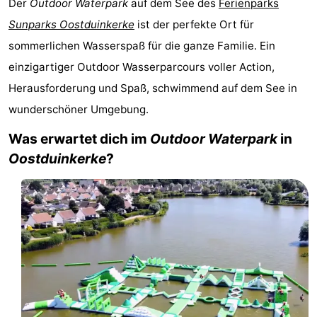
Der
Outdoor Waterpark
auf dem See des
Ferienparks
Westende
-
Sunparks Oostduinkerke
ist der perfekte Ort für
sommerlichen Wasserspaß für die ganze Familie. Ein
Nieuwpoort
-
einzigartiger Outdoor Wasserparcours voller Action,
Oostduinkerke
-
Herausforderung und Spaß, schwimmend auf dem See in
wunderschöner Umgebung.
aan
Westende
Hotels
Was erwartet dich im
Outdoor Waterpark
in
zee
Zimmer
Oostduinkerke
?
(mit
Lastminutes
Frühstück)
Strand
Sehen
&
-
tun
Museen
-