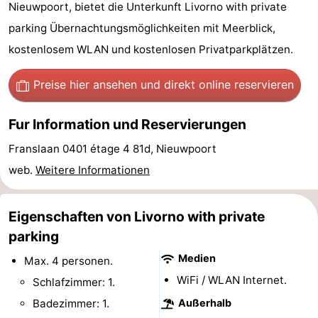
Nieuwpoort, bietet die Unterkunft Livorno with private
Westende
-
parking Übernachtungsmöglichkeiten mit Meerblick,
kostenlosem WLAN und kostenlosen Privatparkplätzen.
Nieuwpoort
-
Oostduinkerke
-
Preise hier ansehen
und direkt online reservieren
aan
Westende
Hotels
Fur Information und Reservierungen
zee
Zimmer
Franslaan 0401 étage 4 81d, Nieuwpoort
web.
Weitere Informationen
(mit
Lastminutes
Frühstück)
Strand
Eigenschaften von Livorno with private
parking
Sehen
Medien
Max. 4 personen.
&
-
WiFi / WLAN Internet.
Schlafzimmer: 1.
Badezimmer: 1.
Außerhalb
tun
Museen
-