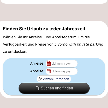
Route
-
Finden Sie Urlaub zu jeder Jahreszeit
Parken
-
Wählen Sie Ihr Anreise- und Abreisedatum, um die
Küstetram
Medizin
Verfügbarkeit und Preise von
Livorno with private parking
Adressen
Region
zu entdecken.
Westflandern
Anreise
Abreise
-
Brügge
-
Suchen und finden
Gent
-
Ypern
Die