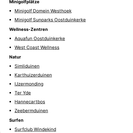
Minigolfplätze
-
Minigolf Domein Westhoek
Minigolf Sunparks Oostduinkerke
Schwimmbader
-
Wellness-Zentren
Radfahren
-
Aquafun Oostduinkerke
West Coast Wellness
Wandern
-
Natur
Reiten
-
Simliduinen
Karthuizerduinen
Golfplatze
-
IJzermonding
Surfen
Essen
Ter Yde
Hannecartbos
und
Veranstaltungen
Zeebermduinen
trinken
Praktisch
Surfen
Forum
Surfclub Windekind