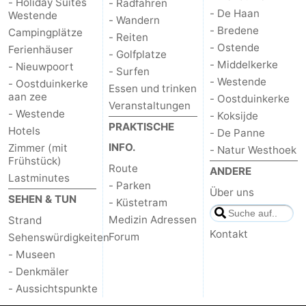
- Holiday Suites
- Radfahren
- De Haan
Westende
- Wandern
- Bredene
Campingplätze
- Reiten
- Ostende
Ferienhäuser
- Golfplatze
- Middelkerke
- Nieuwpoort
- Surfen
- Westende
- Oostduinkerke
Essen und trinken
aan zee
- Oostduinkerke
Veranstaltungen
- Westende
- Koksijde
PRAKTISCHE
Hotels
- De Panne
INFO.
Zimmer (mit
- Natur Westhoek
Frühstück)
Route
ANDERE
Lastminutes
- Parken
Über uns
SEHEN & TUN
- Küstetram
Medizin Adressen
Strand
Kontakt
Forum
Sehenswürdigkeiten
- Museen
- Denkmäler
- Aussichtspunkte