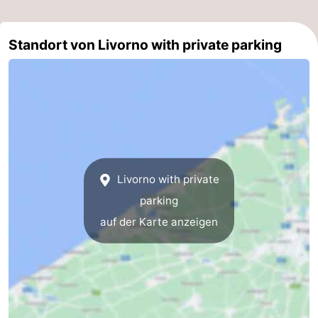
Küste
-
Standort von Livorno with private parking
Natur
-
Het
Knokke-
-
Zwin
Heist
Zeebrugge
-
Blankenberge
-
Livorno with private
Wenduine
-
parking
De
-
auf der Karte anzeigen
Haan
Bredene
-
Ostende
-
Middelkerke
-