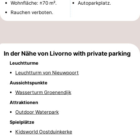
Wohnfläche: ±70 m².
Autoparkplatz.
Denkmäler
-
Rauchen verboten.
Aussichtspunkte
Attraktionen
-
Bauernhöfe
-
In der Nähe von Livorno with private parking
Leuchtturme
Spielplätze
-
Leuchtturm von Nieuwpoort
Indoor-
-
Aussichtspunkte
Wasserturm Groenendijk
Spielplätze
Minigolfplätze
Wellness-
Attraktionen
Zentren
Dörfer
Outdoor Waterpark
&
Natur
Spielplätze
Kidsworld Oostduinkerke
Städte
Sport