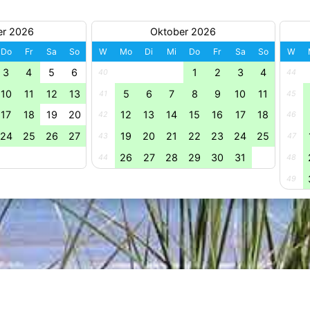
er 2026
Oktober 2026
Do
Fr
Sa
So
W
Mo
Di
Mi
Do
Fr
Sa
So
W
3
4
5
6
1
2
3
4
40
44
10
11
12
13
5
6
7
8
9
10
11
41
45
17
18
19
20
12
13
14
15
16
17
18
42
46
24
25
26
27
19
20
21
22
23
24
25
43
47
26
27
28
29
30
31
44
48
49