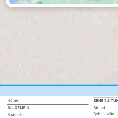
Home
SEHEN & TU
Strand
ALLGEMEIN
Sehenswürdig
Badeorte