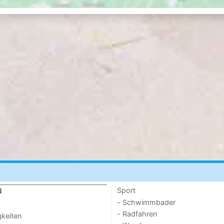
Sport
N
- Schwimmbader
- Radfahren
keiten