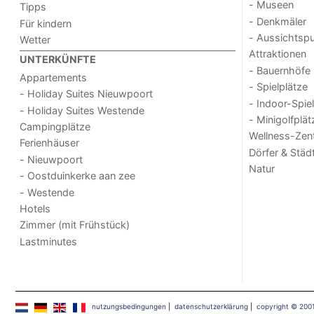
- Museen
Tipps
- Denkmäler
Für kindern
- Aussichtsp
Wetter
Attraktionen
UNTERKÜNFTE
- Bauernhöfe
Appartements
- Spielplätze
- Holiday Suites Nieuwpoort
- Indoor-Spie
- Holiday Suites Westende
- Minigolfplät
Campingplätze
Wellness-Zen
Ferienhäuser
Dörfer & Städ
- Nieuwpoort
Natur
- Oostduinkerke aan zee
- Westende
Hotels
Zimmer (mit Frühstück)
Lastminutes
nutzungsbedingungen
|
datenschutzerklärung
|
copyright © 200