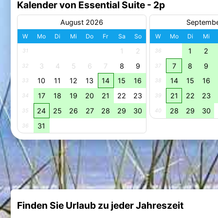
Kalender von Essential Suite - 2p
August 2026
Septemb
W
Mo
Di
Mi
Do
Fr
Sa
So
W
Mo
Di
Mi
1
2
1
2
31
36
3
4
5
6
7
8
9
7
8
9
32
37
10
11
12
13
14
15
16
14
15
16
33
38
17
18
19
20
21
22
23
21
22
23
34
39
24
25
26
27
28
29
30
28
29
30
35
40
31
36
Finden Sie Urlaub zu jeder Jahreszeit