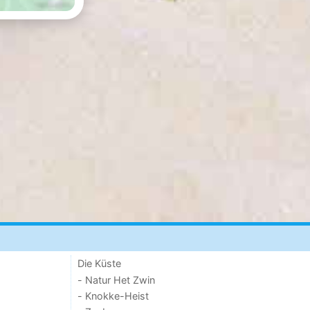
Die Küste
- Natur Het Zwin
- Knokke-Heist