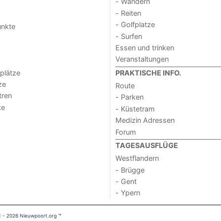
- Wandern
- Reiten
- Golfplatze
unkte
- Surfen
Essen und trinken
Veranstaltungen
lplätze
PRAKTISCHE INFO.
ze
Route
tren
- Parken
te
- Küstetram
Medizin Adressen
Forum
TAGESAUSFLÜGE
Westflandern
- Brügge
- Gent
- Ypern
1 - 2026 Nieuwpoort.org
™