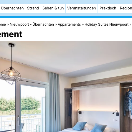
Übernachten
Strand
Sehen & tun
Veranstaltungen
Praktisch
Region
ome
Nieuwpoort
Übernachten
Appartements
Holiday Suites Nieuwpoort
tement