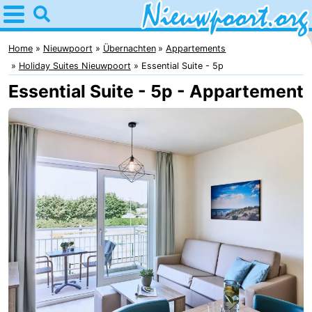
Home
Nieuwpoort
Home
Nieuwpoort
Übernachten
Appartements
Holiday Suites Nieuwpoort
Essential Suite - 5p
Tipps
Essential Suite - 5p - Appartement
Für
kindern
Übernachten
Appartements
-
Holiday
-
Suites
Holiday
Campingplätze
Nieuwpoort
Suites
Ferienhäuser