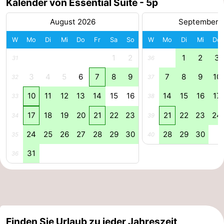
Kalender von Essential Suite - 5p
-
August 2026
September 
Schwimmbader
-
W
Mo
Di
Mi
Do
Fr
Sa
So
W
Mo
Di
Mi
Do
1
2
1
2
3
Radfahren
-
31
36
3
4
5
6
7
8
9
7
8
9
10
32
37
Wandern
-
10
11
12
13
14
15
16
14
15
16
17
33
38
Reiten
-
17
18
19
20
21
22
23
21
22
23
24
34
39
Golfplatze
-
24
25
26
27
28
29
30
28
29
30
35
40
Surfen
Essen
31
36
und
Veranstaltungen
trinken
Praktisch
Forum
Finden Sie Urlaub zu jeder Jahreszeit