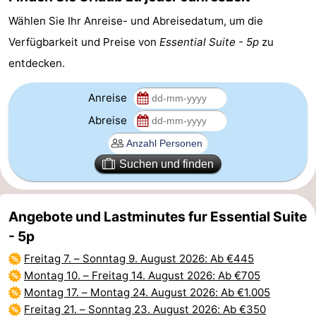
Wählen Sie Ihr Anreise- und Abreisedatum, um die
Route
Verfügbarkeit und Preise von
Essential Suite - 5p
zu
-
entdecken.
Parken
-
Anreise
Küstetram
Medizin
Abreise
Adressen
Region
Suchen und finden
Westflandern
-
Angebote und Lastminutes fur Essential Suite
- 5p
Brügge
-
Freitag 7.
–
Sonntag 9. August 2026
: Ab €445
Gent
-
Montag 10.
–
Freitag 14. August 2026
: Ab €705
Montag 17.
–
Montag 24. August 2026
: Ab €1.005
Ypern
Die
Freitag 21.
–
Sonntag 23. August 2026
: Ab €350