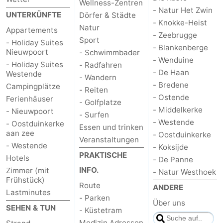
Wellness-Zentren
- Natur Het Zwin
UNTERKÜNFTE
Dörfer & Städte
- Knokke-Heist
Natur
Appartements
- Zeebrugge
Sport
- Holiday Suites
- Blankenberge
Nieuwpoort
- Schwimmbader
- Wenduine
- Holiday Suites
- Radfahren
- De Haan
Westende
- Wandern
- Bredene
Campingplätze
- Reiten
- Ostende
Ferienhäuser
- Golfplatze
- Middelkerke
- Nieuwpoort
- Surfen
- Westende
- Oostduinkerke
Essen und trinken
aan zee
- Oostduinkerke
Veranstaltungen
- Westende
- Koksijde
PRAKTISCHE
Hotels
- De Panne
INFO.
Zimmer (mit
- Natur Westhoek
Frühstück)
Route
ANDERE
Lastminutes
- Parken
Über uns
SEHEN & TUN
- Küstetram
Medizin Adressen