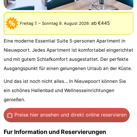
Westende
-
Nieuwpoort
-
ab €445
Freitag 7.
–
Sonntag 9. August 2026
:
Oostduinkerke
-
Eine moderne Essential Suite 5-personen Apartment in
aan
Westende
Hotels
Nieuwpoort. Jedes Apartment ist komfortabel eingerichtet
und mit gutem Schlafkomfort ausgestattet. Der perfekte
zee
Zimmer
Ausgangspunkt für einen gelungenen Urlaub an der Küste.
(mit
Lastminutes
Und das ist noch nicht alles... In Nieuwpoort können Sie
Frühstück)
Strand
ein schönes Hallenbad und Wellnesseinrichtungen
genießen.
Sehen
Preise hier ansehen
und direkt online reservieren
&
-
Fur Information und Reservierungen
tun
Museen
-