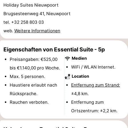
Holiday Suites Nieuwpoort
Denkmäler
-
Brugsesteenweg 41, Nieuwpoort
Aussichtspunkte
Attraktionen
tel. +32 258 803 03
web.
Weitere Informationen
-
Bauernhöfe
-
Eigenschaften von Essential Suite - 5p
Medien
Spielplätze
-
Preisangaben: €525,00
WiFi / WLAN Internet.
bis €1.140,00 pro Woche.
Indoor-
-
Max. 5 personen.
Location
Spielplätze
Minigolfplätze
Wellness-
Haustiere erlaubt nach
Entfernung zum Strand:
Rücksprache.
±4,8 km.
Zentren
Dörfer
Rauchen verboten.
Entfernung zum
&
Natur
Ortszentrum: ±2,2 km.
Städte
Sport