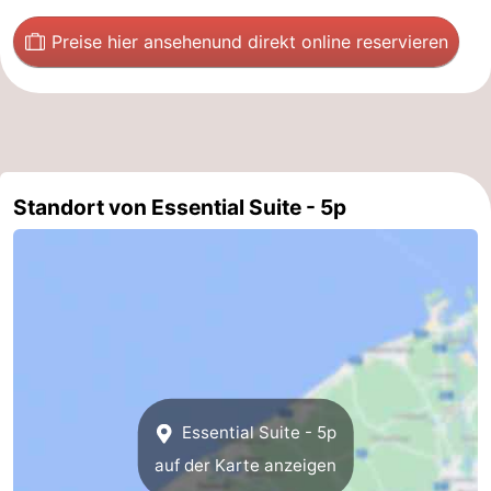
Küste
-
Preise hier ansehen
und direkt online reservieren
Natur
-
Het
Knokke-
-
Zwin
Heist
Zeebrugge
-
Standort von Essential Suite - 5p
Blankenberge
-
Wenduine
-
De
-
Haan
Bredene
-
Ostende
-
Essential Suite - 5p
auf der Karte anzeigen
Middelkerke
-