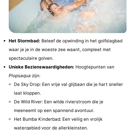
Musea
-
Monumenten
-
Uitkijkpunten
Attracties
Het Stormbad:
Beleef de opwinding in het golfslagbad
-
waar je je in de woeste zee waant, compleet met
spectaculaire golven.
Boerderijen
-
Unieke Bezienswaardigheden:
Hoogtepunten van
Speeltuinen
-
Plopsaqua
zijn:
De Sky Drop: Een vrije val glijbaan die je hart sneller
Binnenspeeltuinen
-
laat kloppen.
Minigolfbanen
Wellness
De Wild River: Een wilde rivierstroom die je
meeneemt op een spannend avontuur.
centra
Dorpen
Het Bumba Kinderbad: Een veilig en vrolijk
&
Natuur
watergebied voor de allerkleinsten.