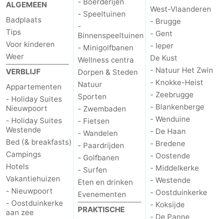
- Boerderijen
ALGEMEEN
West-Vlaanderen
- Speeltuinen
Badplaats
- Brugge
-
Tips
- Gent
Binnenspeeltuinen
Voor kinderen
- Ieper
- Minigolfbanen
Weer
De Kust
Wellness centra
- Natuur Het Zwin
VERBLIJF
Dorpen & Steden
- Knokke-Heist
Natuur
Appartementen
- Zeebrugge
Sporten
- Holiday Suites
- Blankenberge
Nieuwpoort
- Zwembaden
- Wenduine
- Holiday Suites
- Fietsen
Westende
- De Haan
- Wandelen
Bed (& breakfasts)
- Bredene
- Paardrijden
Campings
- Oostende
- Golfbanen
Hotels
- Middelkerke
- Surfen
Vakantiehuizen
- Westende
Eten en drinken
- Nieuwpoort
- Oostduinkerke
Evenementen
- Oostduinkerke
- Koksijde
PRAKTISCHE
aan zee
- De Panne