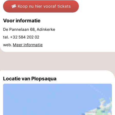
Koop nu hier vooraf tickets
Vlaanderen
-
Voor informatie
Brugge
-
De Pannelaan 68, Adinkerke
Gent
-
tel. +32 584 202 02
Ieper
De
web.
Meer informatie
Kust
-
Natuur
-
Het
Knokke-
-
Locatie van Plopsaqua
Zwin
Heist
Zeebrugge
-
Blankenberge
-
Wenduine
-