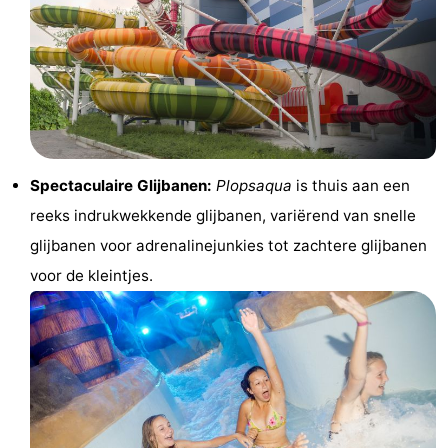
Westende
breakfasts)
Hotels
Vakantiehuizen
-
Nieuwpoort
-
Spectaculaire Glijbanen:
Plopsaqua
is thuis aan een
Oostduinkerke
-
reeks indrukwekkende glijbanen, variërend van snelle
glijbanen voor adrenalinejunkies tot zachtere glijbanen
aan
Westende
Last
voor de kleintjes.
zee
minutes
Strand
Zien
&
Bezienswaardigheden
doen
-