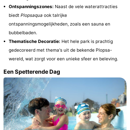
Ontspanningszones:
Naast de vele waterattracties
Steden
Sporten
biedt
Plopsaqua
ook talrijke
-
ontspanningsmogelijkheden, zoals een sauna en
bubbelbaden.
Zwembaden
-
Thematische Decoratie:
Het hele park is prachtig
Fietsen
-
gedecoreerd met thema's uit de bekende Plopsa-
wereld, wat zorgt voor een unieke sfeer en beleving.
Wandelen
-
Een Spetterende Dag
Paardrijden
-
Golfbanen
-
Surfen
Eten
en
Jachthaven
drinken
Evenementen