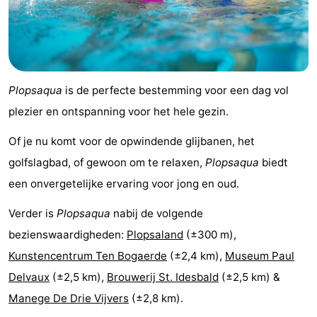
Praktisch
Forum
Route
Plopsaqua
is de perfecte bestemming voor een dag vol
plezier en ontspanning voor het hele gezin.
-
Of je nu komt voor de opwindende glijbanen, het
Parkeren
-
golfslagbad, of gewoon om te relaxen,
Plopsaqua
biedt
Kusttram
Reisboekenwinkel
een onvergetelijke ervaring voor jong en oud.
Nieuws
Verder is
Plopsaqua
nabij de volgende
bezienswaardigheden:
Plopsaland
(±300 m),
Medische
Kunstencentrum Ten Bogaerde
(±2,4 km),
Museum Paul
adressen
Regio
Delvaux
(±2,5 km),
Brouwerij St. Idesbald
(±2,5 km) &
Manege De Drie Vijvers
(±2,8 km).
West-