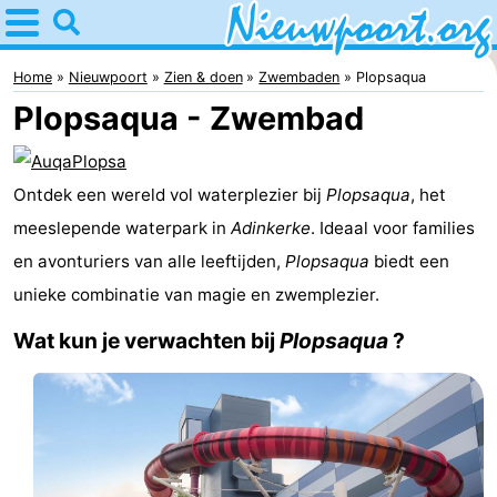
Home
Nieuwpoort
Home
Nieuwpoort
Zien & doen
Zwembaden
Plopsaqua
Plopsaqua - Zwembad
Tips
Voor
Ontdek een wereld vol waterplezier bij
Plopsaqua
, het
kinderen
Overnachten
meeslepende waterpark in
Adinkerke
. Ideaal voor families
en avonturiers van alle leeftijden,
Plopsaqua
biedt een
Appartementen
unieke combinatie van magie en zwemplezier.
-
Wat kun je verwachten bij
Plopsaqua
?
Holiday
-
Suites
Holiday
Bed
Nieuwpoort
Suites
(&
Campings