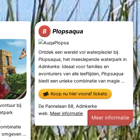
Plopsaqua
8
Ontdek een wereld vol waterplezier bij
Plopsaqua
, het meeslepende waterpark in
Adinkerke
. Ideaal voor families en
avonturiers van alle leeftijden,
Plopsaqua
biedt een unieke combinatie van magie ...
Koop nu hier vooraf tickets
vontuur bij
De Pannelaan 68, Adinkerke
retpark
web.
Meer informatie
Meer informatie
.
combinatie
, omgeven ...