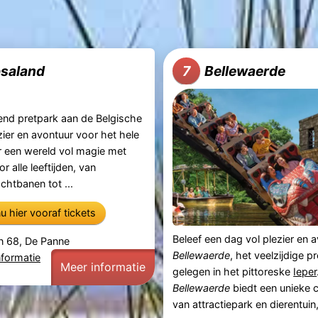
psaland
Bellewaerde
7
end pretpark aan de Belgische
zier en avontuur voor het hele
r een wereld vol magie met
or alle leeftijden, van
htbanen tot ...
u hier vooraf tickets
Beleef een dag vol plezier en a
n 68, De Panne
Bellewaerde
, het veelzijdige p
nformatie
Meer informatie
gelegen in het pittoreske
Ieper
Bellewaerde
biedt een unieke 
van attractiepark en dierentuin