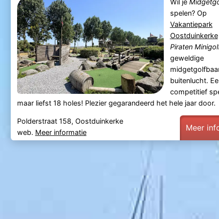
Wil je
Midgetgo
spelen? Op
Vakantiepark
Oostduinkerke
Piraten Minigol
geweldige
midgetgolfbaan
buitenlucht. Ee
competitief sp
maar liefst 18 holes! Plezier gegarandeerd het hele jaar door.
Polderstraat 158, Oostduinkerke
Meer inf
web.
Meer informatie