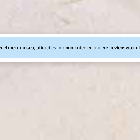
veel meer
musea
,
attracties
,
monumenten
en andere bezienswaard