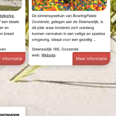
delkerke
,
De binnenspeeltuin van
BowlingPaleis
f
een ideale
Oostende
, gelegen aan de
Steensedijk
, is
er en
dé plek waar kinderen zich urenlang
en breed
kunnen vermaken in een veilige en speelse
omgeving. Ideaal voor een gezellig ...
rken
Steensedijk 186, Oostende
web.
Website
 informatie
Meer informatie
oornpanne