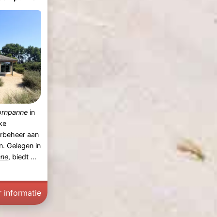
ornpanne
in
ke
erbeheer aan
n. Gelegen in
nne
, biedt ...
 informatie