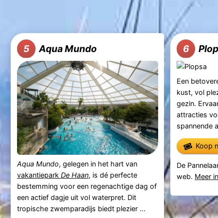
Aqua Mundo
Plo
5
6
Een betover
kust, vol ple
gezin. Ervaa
attracties vo
spannende ac
Koop n
Aqua Mundo
, gelegen in het hart van
De Pannelaa
vakantiepark
De Haan
, is dé perfecte
web.
Meer i
bestemming voor een regenachtige dag of
een actief dagje uit vol waterpret. Dit
tropische zwemparadijs biedt plezier ...