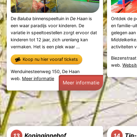
De
Baluba
binnenspeeltuin in
De Haan
is
Ontdek de pe
een waar paradijs voor kinderen. De
en familie-ui
variatie in speeltoestellen zorgt ervoor dat
gelegen aan
kinderen tot 12 jaar, zich urenlang kan
Middelkerke
vermaken. Het is een plek waar ...
activiteiten 
Biezenstraat
Koop nu hier vooraf tickets
web.
Websit
Wenduinesteenweg 150, De Haan
web.
Meer informatie
Meer informatie
Koninginnehof
Tip
13
14