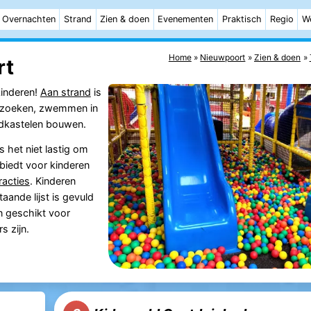
Overnachten
Strand
Zien & doen
Evenementen
Praktisch
Regio
W
Home
Nieuwpoort
Zien & doen
rt
kinderen!
Aan strand
is
en zoeken, zwemmen in
ndkastelen bouwen.
s het niet lastig om
biedt voor kinderen
racties
. Kinderen
aande lijst is gevuld
jn geschikt voor
s zijn.