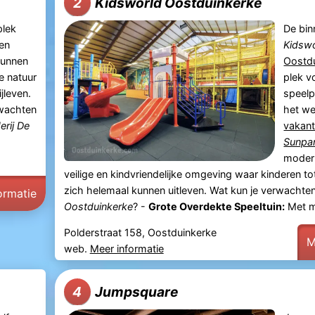
Kidsworld Oostduinkerke
2
plek
De bin
en
Kidsw
kunnen
Oostd
e natuur
plek v
jleven.
speelp
rwachten
het we
erij De
vakant
Sunpa
modern
veilige en kindvriendelijke omgeving waar kinderen to
zich helemaal kunnen uitleven. Wat kun je verwachten
ormatie
Oostduinkerke
? -
Grote Overdekte Speeltuin:
Met me
Polderstraat 158, Oostduinkerke
M
web.
Meer informatie
Jumpsquare
4