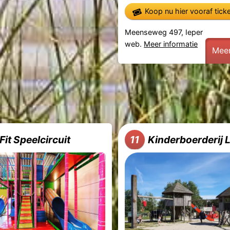
Koop nu hier vooraf tick
Meenseweg 497, Ieper
web.
Meer informatie
Meer
Fit Speelcircuit
Kinderboerderij 
11