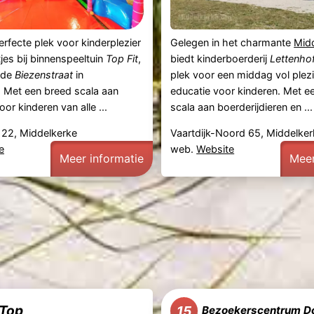
rfecte plek voor kinderplezier
Gelegen in het charmante
Mid
tjes bij binnenspeeltuin
Top Fit
,
biedt kinderboerderij
Lettenho
 de
Biezenstraat
in
plek voor een middag vol plezi
. Met een breed scala aan
educatie voor kinderen. Met e
voor kinderen van alle ...
scala aan boerderijdieren en ...
 22, Middelkerke
Vaartdijk-Noord 65, Middelke
e
web.
Website
Meer informatie
Meer
-Top
15
Bezoekerscentrum D