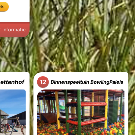
ets
 informatie
Lettenhof
12
Binnenspeeltuin BowlingPaleis