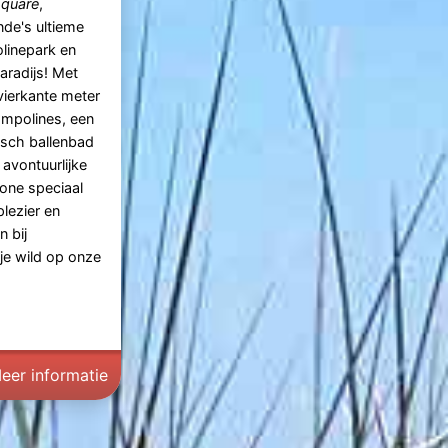
quare
,
de's ultieme
linepark en
aradijs! Met
vierkante meter
ampolines, een
isch ballenbad
 avontuurlijke
one speciaal
lezier en
n bij
je wild op onze
eer informatie