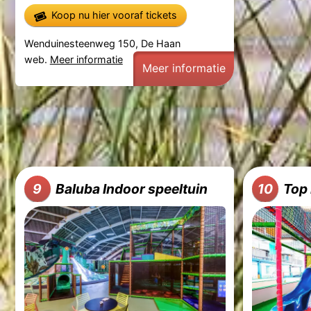
Koop nu hier vooraf tickets
Wenduinesteenweg 150, De Haan
web.
Meer informatie
Meer informatie
Baluba Indoor speeltuin
Top 
9
10