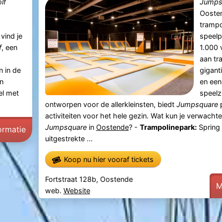
lf
Jumps
Oosten
trampo
vind je
speelp
f
, een
1.000 
aan tr
 in de
gigant
n
en een
el met
speelz
ontworpen voor de allerkleinsten, biedt
Jumpsquare
p
activiteiten voor het hele gezin. Wat kun je verwachte
Jumpsquare
in
Oostende
? -
Trampolinepark:
Spring 
ormatie
uitgestrekte ...
Koop nu hier vooraf tickets
Fortstraat 128b, Oostende
M
web.
Website