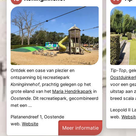
Ontdek een oase van plezier en
Tip-Top
, ge
ontspanning bij recreatiepark
Oostduinker
Koninginnehof
, prachtig gelegen op het
voor een geze
grote eiland van het
Maria Hendrikapark
in
uitstap aan z
Oostende
. Dit recreatiepark, gecombineerd
breed scala a
met een ...
Leopold II L
Platanendreef 1, Oostende
web.
Websit
web.
Website
Meer informatie