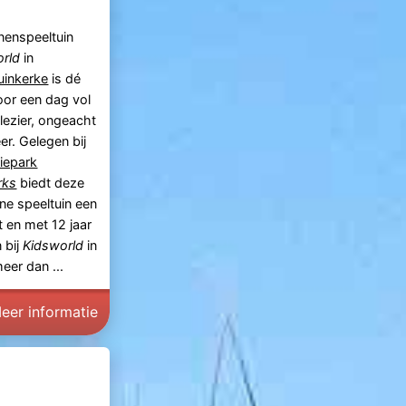
nenspeeltuin
orld
in
uinkerke
is dé
oor een dag vol
lezier, ongeacht
er. Gelegen bij
iepark
rks
biedt deze
e speeltuin een
t en met 12 jaar
 bij
Kidsworld
in
er dan ...
eer informatie