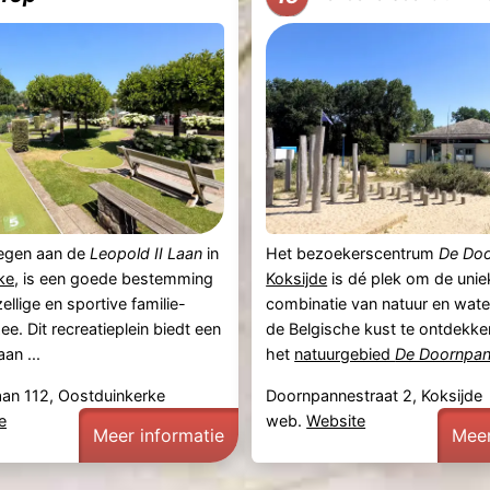
legen aan de
Leopold II Laan
in
Het bezoekerscentrum
De Do
ke
, is een goede bestemming
Koksijde
is dé plek om de unie
llige en sportive familie-
combinatie van natuur en wat
ee. Dit recreatieplein biedt een
de Belgische kust te ontdekke
an ...
het
natuurgebied
De Doornpa
aan 112, Oostduinkerke
Doornpannestraat 2, Koksijde
e
web.
Website
Meer informatie
Meer