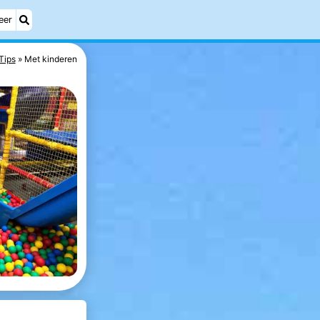
eer
Tips
Met kinderen