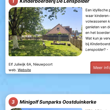
Kinderboerderij De Lenspolder
1
Een idyllische 
waar kinderen 
volwassenen 
genieten van d
en het boerderi
Wat kun je ve
bij
Kinderboerd
Lenspolder
? -
Elf Juliwijk 6A, Nieuwpoort
Meer inf
web.
Website
Minigolf Sunparks Oostduinkerke
3