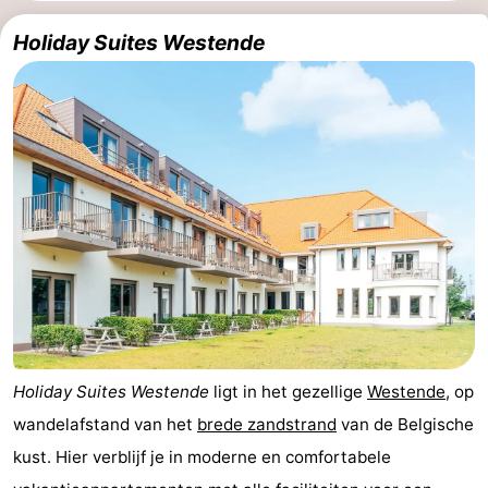
Westende
breakfasts)
Hotels
Holiday Suites Westende
Vakantiehuizen
-
Nieuwpoort
-
Oostduinkerke
-
aan
Westende
Last
zee
minutes
Strand
Zien
Holiday Suites Westende
ligt in het gezellige
Westende
, op
&
Bezienswaardigheden
wandelafstand van het
brede zandstrand
van de Belgische
kust. Hier verblijf je in moderne en comfortabele
doen
-