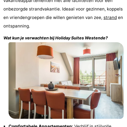
vakantieappartementen met alle faciliteiten voor een
Musea
-
onbezorgde strandvakantie. Ideaal voor gezinnen, koppels
en vriendengroepen die willen genieten van zee,
strand
en
Monumenten
-
ontspanning.
Uitkijkpunten
Attracties
Wat kun je verwachten bij
Holiday Suites Westende
?
-
Boerderijen
-
Speeltuinen
-
Binnenspeeltuinen
-
Minigolfbanen
Wellness
centra
Dorpen
&
Natuur
Comfortabele Appartementen:
Verblijf in
stijlvolle