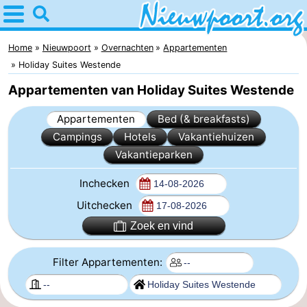
Home
Nieuwpoort
Home
Nieuwpoort
Overnachten
Appartementen
Holiday Suites Westende
Tips
Appartementen van Holiday Suites Westende
Voor
Appartementen
Bed (& breakfasts)
Campings
Hotels
Vakantiehuizen
kinderen
Overnachten
Vakantieparken
Appartementen
Inchecken
-
Uitchecken
Zoek en vind
Holiday
-
Suites
Holiday
Bed
Filter Appartementen:
Nieuwpoort
Suites
(&
Campings