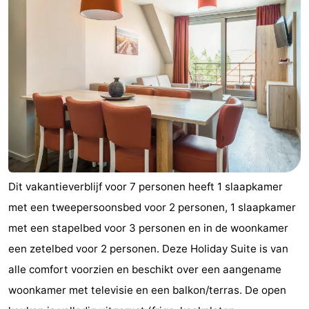
De
-
Haan
Bredene
-
Oostende
-
Middelkerke
-
Westende
-
Oostduinkerke
-
Dit vakantieverblijf voor 7 personen heeft 1 slaapkamer
met een tweepersoonsbed voor 2 personen, 1 slaapkamer
Koksijde
-
met een stapelbed voor 3 personen en in de woonkamer
De
-
een zetelbed voor 2 personen. Deze Holiday Suite is van
alle comfort voorzien en beschikt over een aangename
Panne
Natuur
Weer
woonkamer met televisie en een balkon/terras. De open
Westhoek
Contact