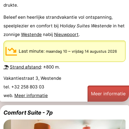
drukte.
Vlaanderen
-
Beleef een heerlijke strandvakantie vol ontspanning,
Brugge
-
speelplezier en comfort bij
Holiday Suites Westende
in het
zonnige
Westende
nabij
Nieuwpoort
.
Gent
-
Ieper
De
Last minute:
–
maandag 10
vrijdag 14 augustus 2026
Kust
-
Strand afstand
: ±800 m.
Natuur
-
Vakantiestraat 3, Westende
tel. +32 258 803 03
Het
Knokke-
-
Meer informatie
web.
Meer informatie
Zwin
Heist
Zeebrugge
-
Comfort Suite - 7p
Blankenberge
-
Wenduine
-