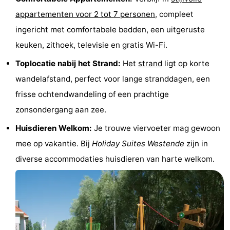
appartementen voor 2 tot 7 personen
, compleet
Steden
Sporten
ingericht met comfortabele bedden, een uitgeruste
-
keuken, zithoek, televisie en gratis Wi-Fi.
Zwembaden
-
Toplocatie nabij het Strand:
Het
strand
ligt op korte
wandelafstand, perfect voor lange stranddagen, een
Fietsen
-
frisse ochtendwandeling of een prachtige
Wandelen
-
zonsondergang aan zee.
Huisdieren Welkom:
Je trouwe viervoeter mag gewoon
Paardrijden
-
mee op vakantie. Bij
Holiday Suites Westende
zijn in
Golfbanen
-
diverse accommodaties huisdieren van harte welkom.
Surfen
Eten
en
Jachthaven
drinken
Evenementen