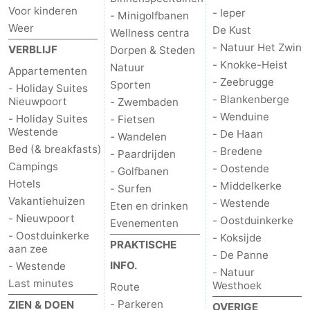
Voor kinderen
- Ieper
- Minigolfbanen
Weer
De Kust
Wellness centra
- Natuur Het Zwin
VERBLIJF
Dorpen & Steden
- Knokke-Heist
Natuur
Appartementen
- Zeebrugge
Sporten
- Holiday Suites
- Blankenberge
Nieuwpoort
- Zwembaden
- Wenduine
- Holiday Suites
- Fietsen
Westende
- De Haan
- Wandelen
Bed (& breakfasts)
- Bredene
- Paardrijden
Campings
- Oostende
- Golfbanen
Hotels
- Middelkerke
- Surfen
Vakantiehuizen
- Westende
Eten en drinken
- Nieuwpoort
- Oostduinkerke
Evenementen
- Oostduinkerke
- Koksijde
PRAKTISCHE
aan zee
- De Panne
INFO.
- Westende
- Natuur
Last minutes
Westhoek
Route
- Parkeren
ZIEN & DOEN
OVERIGE