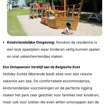
Praktisch
Forum
Route
-
Kindvriendelijke Omgeving:
Rondom de residentie is
een leuk speelplein waar kinderen veilig kunnen spelen
Parkeren
-
en snel vakantievriendjes maken.
Kusttram
Reisboekenwinkel
Een Ontspannen Verblijf aan de Belgische Kust
Nieuws
Holiday Suites Westende
biedt alles voor een relaxte
Medische
vakantie aan zee. De comfortabele accommodaties,
kindvriendelijke voorzieningen en de perfecte ligging
adressen
Regio
maken het park zeer geschikt voor families met kinderen,
West-
maar ook voor stellen die even willen ontsnappen aan de