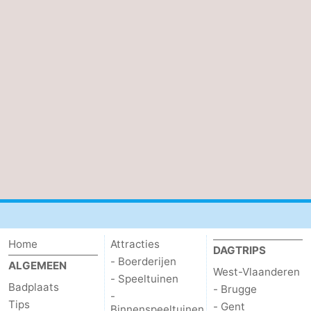
Home
Attracties
DAGTRIPS
- Boerderijen
ALGEMEEN
West-Vlaanderen
- Speeltuinen
Badplaats
- Brugge
-
Tips
- Gent
Binnenspeeltuinen