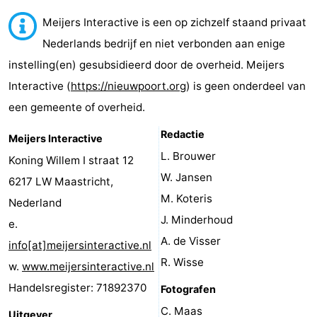
Westende
breakfasts)
Hotels
Meijers Interactive is een op zichzelf staand privaat
Nederlands bedrijf en niet verbonden aan enige
Vakantiehuizen
instelling(en) gesubsidieerd door de overheid. Meijers
-
Interactive (
https://nieuwpoort.org
) is geen onderdeel van
een gemeente of overheid.
Nieuwpoort
-
Redactie
Meijers Interactive
Oostduinkerke
-
L. Brouwer
Koning Willem I straat 12
aan
Westende
Last
W. Jansen
6217 LW Maastricht,
M. Koteris
Nederland
zee
minutes
Strand
J. Minderhoud
e.
Zien
A. de Visser
info[at]meijersinteractive.nl
R. Wisse
w.
www.meijersinteractive.nl
&
Bezienswaardigheden
Handelsregister: 71892370
Fotografen
doen
-
C. Maas
Uitgever