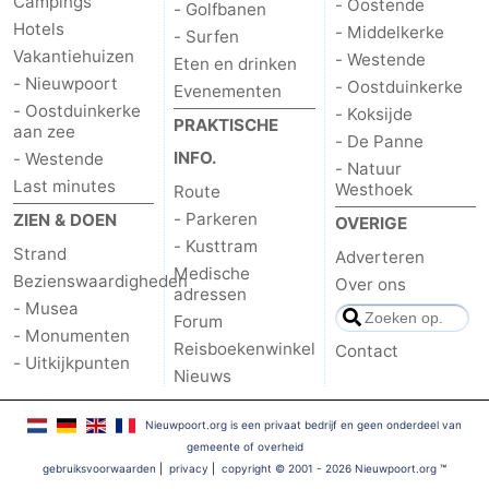
Campings
- Oostende
- Golfbanen
Hotels
- Middelkerke
- Surfen
Vakantiehuizen
- Westende
Eten en drinken
- Nieuwpoort
- Oostduinkerke
Evenementen
- Oostduinkerke
- Koksijde
PRAKTISCHE
aan zee
- De Panne
INFO.
- Westende
- Natuur
Last minutes
Westhoek
Route
- Parkeren
ZIEN & DOEN
OVERIGE
- Kusttram
Strand
Adverteren
Medische
Bezienswaardigheden
Over ons
adressen
- Musea
Forum
- Monumenten
Reisboekenwinkel
Contact
- Uitkijkpunten
Nieuws
Nieuwpoort.org is een privaat bedrijf en geen onderdeel van
gemeente of overheid
gebruiksvoorwaarden
|
privacy
|
copyright © 2001 - 2026 Nieuwpoort.org
™