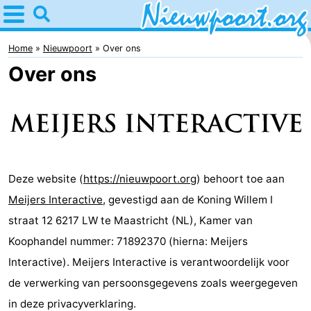
Home
Nieuwpoort
Home
Nieuwpoort
Over ons
Over ons
Tips
Voor
kinderen
Overnachten
Appartementen
Deze website (
https://nieuwpoort.org
) behoort toe aan
Meijers Interactive
, gevestigd aan de Koning Willem I
-
straat 12 6217 LW te Maastricht (NL), Kamer van
Holiday
-
Koophandel nummer: 71892370 (hierna: Meijers
Interactive). Meijers Interactive is verantwoordelijk voor
Suites
Holiday
Bed
de verwerking van persoonsgegevens zoals weergegeven
Nieuwpoort
Suites
(&
Campings
in deze privacyverklaring.