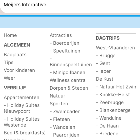
Meijers Interactive.
De
-
Haan
Bredene
-
Home
Attracties
DAGTRIPS
Oostende
-
- Boerderijen
ALGEMEEN
West-Vlaanderen
- Speeltuinen
Middelkerke
-
Badplaats
- Brugge
-
Tips
- Gent
Binnenspeeltuinen
Westende
-
Voor kinderen
- Ieper
- Minigolfbanen
Weer
De Kust
Wellness centra
Oostduinkerke
-
- Natuur Het Zwin
VERBLIJF
Dorpen & Steden
- Knokke-Heist
Koksijde
-
Natuur
Appartementen
- Zeebrugge
Sporten
- Holiday Suites
De
-
- Blankenberge
Nieuwpoort
- Zwembaden
- Wenduine
- Holiday Suites
- Fietsen
Panne
Natuur
Weer
Westende
- De Haan
- Wandelen
Bed (& breakfasts)
- Bredene
- Paardrijden
Westhoek
Contact