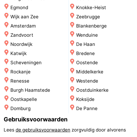
Egmond
Knokke-Heist
Steden
Sporten
Wijk aan Zee
Zeebrugge
-
Amsterdam
Blankenberge
Zandvoort
Wenduine
Zwembaden
-
Noordwijk
De Haan
Fietsen
-
Katwijk
Bredene
Scheveningen
Oostende
Wandelen
-
Rockanje
Middelkerke
Paardrijden
-
Renesse
Westende
Burgh Haamstede
Oostduinkerke
Golfbanen
-
Oostkapelle
Koksijde
Surfen
Eten
Domburg
De Panne
Gebruiksvoorwaarden
en
Jachthaven
Lees
de gebruiksvoorwaarden
zorgvuldig door alvorens
drinken
Evenementen