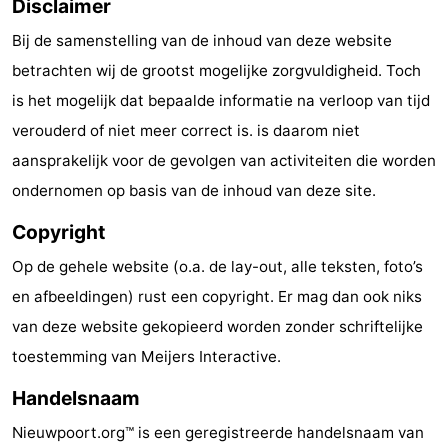
Disclaimer
Vlaanderen
-
Bij de samenstelling van de inhoud van deze website
betrachten wij de grootst mogelijke zorgvuldigheid. Toch
Brugge
-
is het mogelijk dat bepaalde informatie na verloop van tijd
Gent
-
verouderd of niet meer correct is. is daarom niet
aansprakelijk voor de gevolgen van activiteiten die worden
Ieper
De
ondernomen op basis van de inhoud van deze site.
Kust
-
Copyright
Natuur
-
Op de gehele website (o.a. de lay-out, alle teksten, foto’s
en afbeeldingen) rust een copyright. Er mag dan ook niks
Het
Knokke-
-
van deze website gekopieerd worden zonder schriftelijke
Zwin
Heist
Zeebrugge
-
toestemming van Meijers Interactive.
Blankenberge
-
Handelsnaam
Nieuwpoort.org™ is een geregistreerde handelsnaam van
Wenduine
-