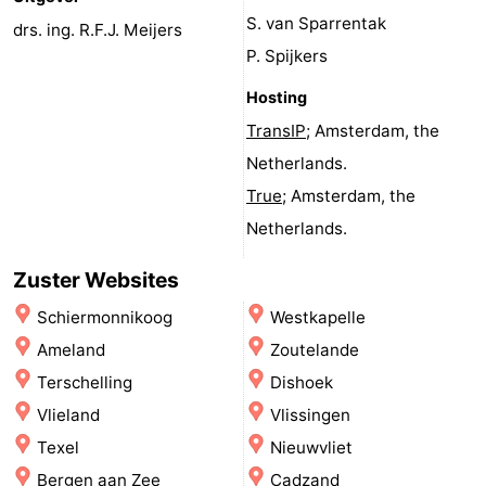
S. van Sparrentak
Musea
-
drs. ing. R.F.J. Meijers
P. Spijkers
Monumenten
-
Hosting
Uitkijkpunten
Attracties
TransIP
; Amsterdam, the
Netherlands.
-
True
; Amsterdam, the
Boerderijen
-
Netherlands.
Speeltuinen
-
Zuster Websites
Schiermonnikoog
Westkapelle
Binnenspeeltuinen
-
Ameland
Zoutelande
Minigolfbanen
Wellness
Terschelling
Dishoek
Vlieland
Vlissingen
centra
Dorpen
Texel
Nieuwvliet
&
Natuur
Bergen aan Zee
Cadzand