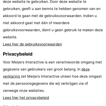
deze website te gebruiken. Door deze website te
Praktisch
gebruiken, geeft u aan kennis te hebben genomen van en
akkoord te gaan met de gebruiksvoorwaarden. Indien u
Forum
niet akkoord gaat met één of meerdere
Route
gebruiksvoorwaarden, dient u geen gebruik te maken deze
website.
-
Lees hier de gebruiksvoorwaarden
Parkeren
-
Privacybeleid
Kusttram
Reisboekenwinkel
Voor Meijers Interactive is een verantwoorde omgang met
gegevens van gebruikers van groot belang. In
deze
Nieuws
verklaring
zet Meijers Interactive uiteen hoe deze omgaat
Medische
met de persoonsgegevens die wij verkrijgen via of
vanwege onze websites.
adressen
Regio
Lees hier het privacybeleid
West-