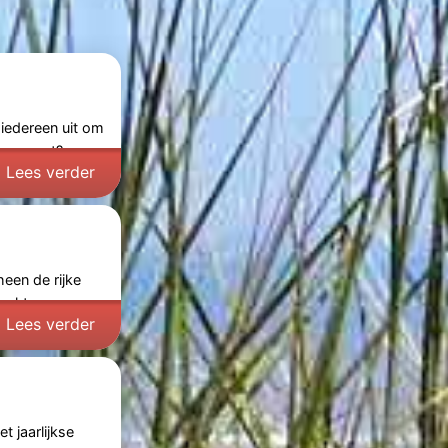
 iedereen uit om
euwpoort? -
Lees verder
een de rijke
rakteren op een
Lees verder
t jaarlijkse