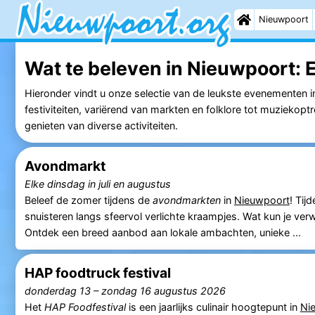
Nieuwpoort
Wat te beleven in Nieuwpoort:
E
Hieronder vindt u onze selectie van de leukste evenementen 
festiviteiten, variërend van markten en folklore tot muzieko
genieten van diverse activiteiten.
Avondmarkt
Elke dinsdag in juli en augustus
Beleef de zomer tijdens de
avondmarkten
in
Nieuwpoort
! Tij
snuisteren langs sfeervol verlichte kraampjes. Wat kun je 
Ontdek een breed aanbod aan lokale ambachten, unieke ...
HAP foodtruck festival
donderdag 13
–
zondag 16 augustus 2026
Het
HAP Foodfestival
is een jaarlijks culinair hoogtepunt in
Ni