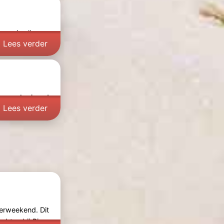
ers in alle
Lees verder
n een bruisend
Lees verder
ierweekend. Dit
achten bij
Bier