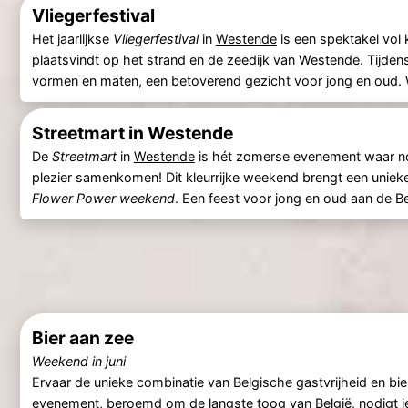
Vliegerfestival
Het jaarlijkse
Vliegerfestival
in
Westende
is een spektakel vol 
plaatsvindt op
het strand
en de zeedijk van
Westende
. Tijden
vormen en maten, een betoverend gezicht voor jong en oud. Wa
Streetmart in Westende
De
Streetmart
in
Westende
is hét zomerse evenement waar nos
plezier samenkomen! Dit kleurrijke weekend brengt een unie
Flower Power weekend
. Een feest voor jong en oud aan de Be
Bier aan zee
Weekend in juni
Ervaar de unieke combinatie van Belgische gastvrijheid en bier
evenement, beroemd om de langste toog van België, nodigt je