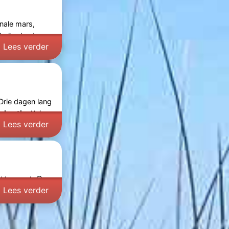
onale mars,
 buitenland.
Lees verder
Drie dagen lang
nimatie:
Kuier
Lees verder
6: Vuurwerk @
Lees verder