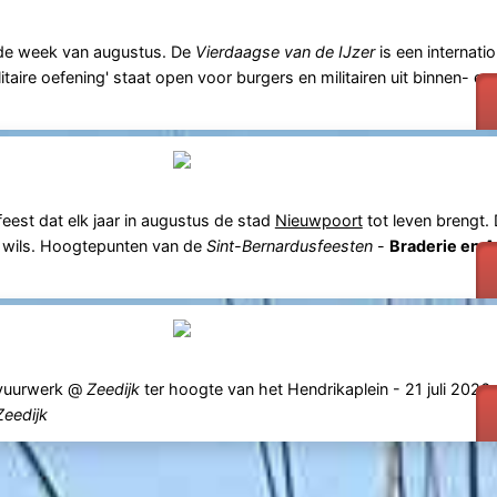
rde week van augustus. De
Vierdaagse van de IJzer
is een internati
taire oefening' staat open voor burgers en militairen uit binnen- en
feest dat elk jaar in augustus de stad
Nieuwpoort
tot leven brengt. 
at wils. Hoogtepunten van de
Sint-Bernardusfeesten
-
Braderie en A
nsvuurwerk @
Zeedijk
ter hoogte van het Hendrikaplein - 21 juli 202
Zeedijk