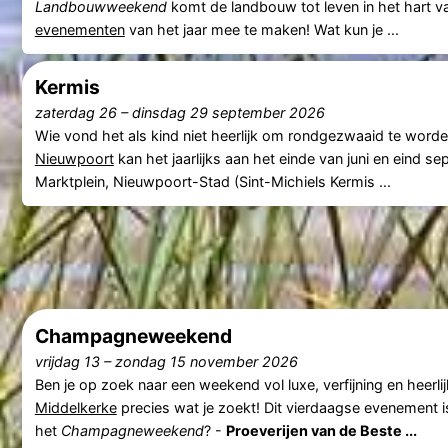
Landbouwweekend
komt de landbouw tot leven in het hart v
evenementen
van het jaar mee te maken! Wat kun je ...
Kermis
zaterdag 26
–
dinsdag 29 september 2026
Wie vond het als kind niet heerlijk om rondgezwaaid te worde
Nieuwpoort
kan het jaarlijks aan het einde van juni en eind 
Marktplein, Nieuwpoort-Stad (Sint-Michiels Kermis ...
Champagneweekend
vrijdag 13
–
zondag 15 november 2026
Ben je op zoek naar een weekend vol luxe, verfijning en heerl
Middelkerke
precies wat je zoekt! Dit vierdaagse evenement i
het
Champagneweekend
? -
Proeverijen van de Beste ...