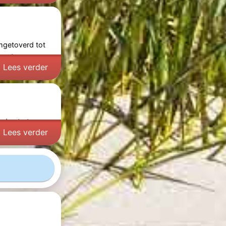
mgetoverd tot
oort
-
Lees verder
r de straten van
Lees verder