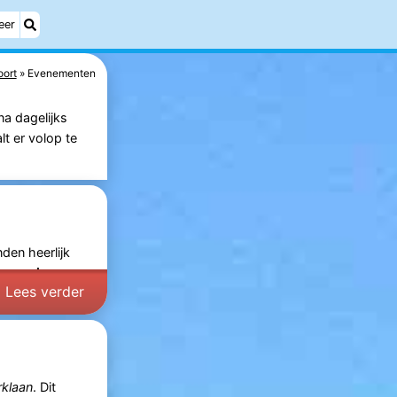
eer
ort
Evenementen
na dagelijks
t er volop te
den heerlijk
raampjes:
Lees verder
rklaan
. Dit