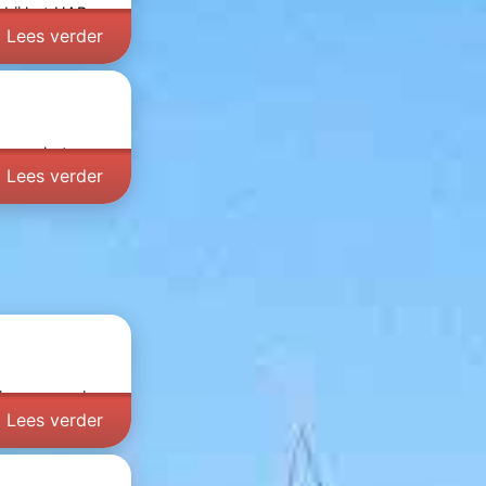
 bij het
HAP
Lees verder
s naar
het
Lees verder
s een ervaring
Lees verder