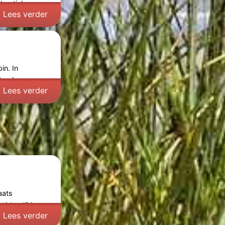
thentieke
Lees verder
in. In
ptember:
Lees verder
aats
chten tijdens
Lees verder