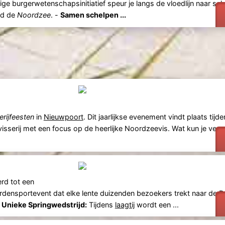
ige burgerwetenschapsinitiatief speur je langs de vloedlijn naar sch
nd de
Noordzee
. -
Samen schelpen ...
erijfeesten
in
Nieuwpoort
. Dit jaarlijkse evenement vindt plaats tijd
visserij met een focus op de heerlijke Noordzeevis. Wat kun je verw
d tot een
densportevent dat elke lente duizenden bezoekers trekt naar de Be
-
Unieke Springwedstrijd:
Tijdens
laagtij
wordt een ...