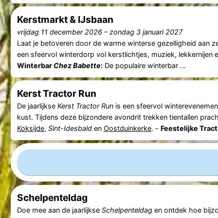
Kerstmarkt & IJsbaan
vrijdag 11 december 2026
–
zondag 3 januari 2027
Laat je betoveren door de warme winterse gezelligheid aan z
een sfeervol winterdorp vol kerstlichtjes, muziek, lekkernije
Winterbar
Chez Babette
:
De populaire winterbar ...
Kerst Tractor Run
De jaarlijkse
Kerst Tractor Run
is een sfeervol winterevenemen
kust. Tijdens deze bijzondere avondrit trekken tientallen prach
Koksijde
,
Sint-Idesbald
en
Oostduinkerke
. -
Feestelijke Trac
Schelpenteldag
Doe mee aan de jaarlijkse
Schelpenteldag
en ontdek hoe bijz