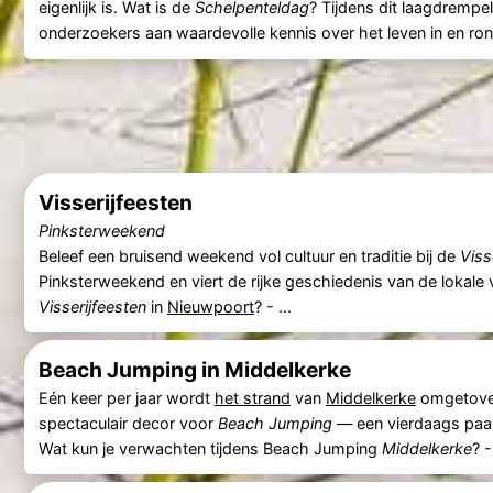
eigenlijk is. Wat is de
Schelpenteldag
? Tijdens dit laagdrempel
onderzoekers aan waardevolle kennis over het leven in en ro
Visserijfeesten
Pinksterweekend
Beleef een bruisend weekend vol cultuur en traditie bij de
Viss
Pinksterweekend en viert de rijke geschiedenis van de lokale 
Visserijfeesten
in
Nieuwpoort
? - ...
Beach Jumping in Middelkerke
Eén keer per jaar wordt
het strand
van
Middelkerke
omgetover
spectaculair decor voor
Beach Jumping
— een vierdaags paar
Wat kun je verwachten tijdens Beach Jumping
Middelkerke
? 