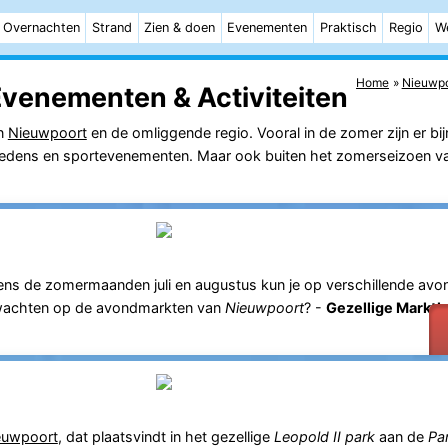
Overnachten
Strand
Zien & doen
Evenementen
Praktisch
Regio
W
Home
Nieuwpo
venementen & Activiteiten
in
Nieuwpoort
en de omliggende regio. Vooral in de zomer zijn er bij
ptredens en sportevenementen. Maar ook buiten het zomerseizoen val
dens de zomermaanden juli en augustus kun je op verschillende avon
verwachten op de avondmarkten van
Nieuwpoort
? -
Gezellige Marktk
euwpoort
, dat plaatsvindt in het gezellige
Leopold II park
aan de
Pa