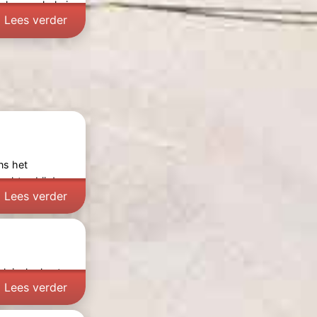
elpen en help je
Lees verder
ens het
achten bij de
Lees verder
lgische kust.
Lees verder