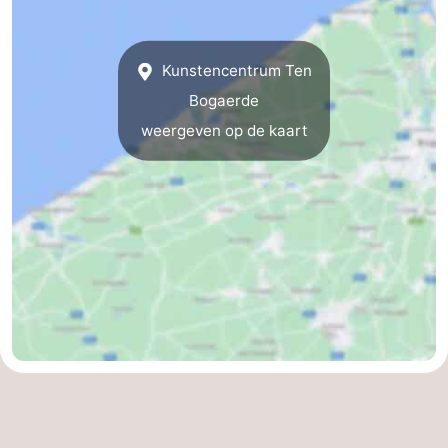
De
-
Kunstencentrum Ten
Haan
Bredene
-
Bogaerde
Oostende
-
weergeven op de kaart
Middelkerke
-
Westende
-
Oostduinkerke
-
Koksijde
-
De
-
Panne
Natuur
Weer
Westhoek
Contact