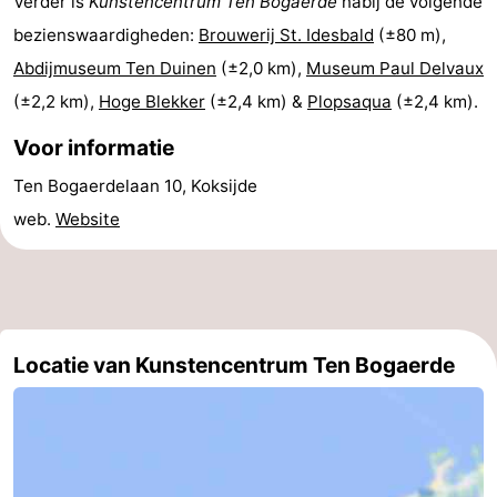
Verder is
Kunstencentrum Ten Bogaerde
nabij de volgende
bezienswaardigheden:
Brouwerij St. Idesbald
(±80 m),
Vlaanderen
-
Abdijmuseum Ten Duinen
(±2,0 km),
Museum Paul Delvaux
Brugge
-
(±2,2 km),
Hoge Blekker
(±2,4 km) &
Plopsaqua
(±2,4 km).
Gent
-
Voor informatie
Ten Bogaerdelaan 10, Koksijde
Ieper
De
web.
Website
Kust
-
Natuur
-
Het
Knokke-
-
Locatie van Kunstencentrum Ten Bogaerde
Zwin
Heist
Zeebrugge
-
Blankenberge
-
Wenduine
-